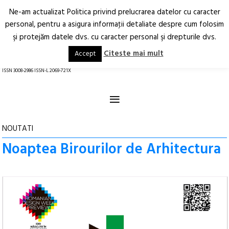
Ne-am actualizat Politica privind prelucrarea datelor cu caracter
Deschide
RO
EN
personal, pentru a asigura informaţii detaliate despre cum folosim
şi protejăm datele dvs. cu caracter personal şi drepturile dvs.
Arhitectură.
Oraș.
Societate.
Citeste mai mult
Accept
revistă online
ISSN 3008-2986 ISSN-L 2069-721X
≡
NOUTATI
Noaptea Birourilor de Arhitectura