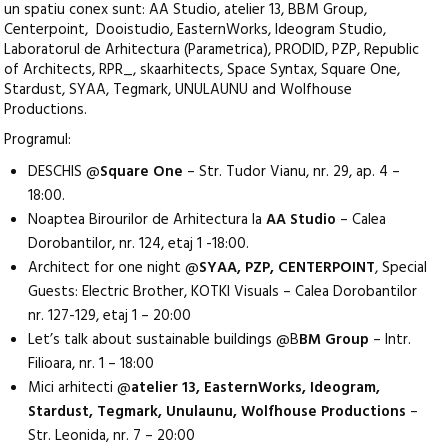
un spatiu conex sunt: AA Studio, atelier 13, BBM Group,
Centerpoint, Dooistudio, EasternWorks, Ideogram Studio,
Laboratorul de Arhitectura (Parametrica), PRODID, PZP, Republic
of Architects, RPR_, skaarhitects, Space Syntax, Square One,
Stardust, SYAA, Tegmark, UNULAUNU and Wolfhouse
Productions.
Programul:
DESCHIS @
Square One
– Str. Tudor Vianu, nr. 29, ap. 4 –
18:00.
Noaptea Birourilor de Arhitectura la
AA Studio
– Calea
Dorobantilor, nr. 124, etaj 1 -18:00.
Architect for one night @
SYAA, PZP, CENTERPOINT
, Special
Guests: Electric Brother, KOTKI Visuals – Calea Dorobantilor
nr. 127-129, etaj 1 – 20:00
Let’s talk about sustainable buildings @B
BM Group
– Intr.
Filioara, nr. 1 – 18:00
Mici arhitecti @
atelier 13, EasternWorks, Ideogram,
Stardust, Tegmark, Unulaunu, Wolfhouse Productions
–
Str. Leonida, nr. 7 – 20:00