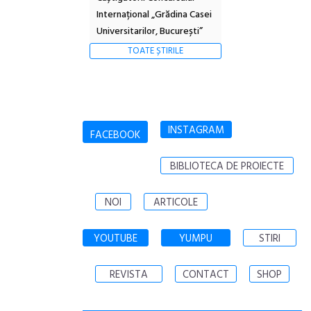
Internațional „Grădina Casei
Universitarilor, București”
TOATE ȘTIRILE
INSTAGRAM
FACEBOOK
BIBLIOTECA DE PROIECTE
NOI
ARTICOLE
YOUTUBE
YUMPU
STIRI
REVISTA
CONTACT
SHOP