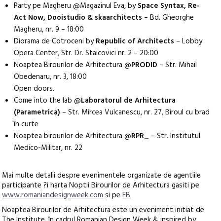
Party pe Magheru @Magazinul Eva, by
Space Syntax, Re-
Act Now, Dooistudio & skaarchitects
– Bd. Gheorghe
Magheru, nr. 9 – 18:00
Diorama de Cotroceni by
Republic of Architects
– Lobby
Opera Center, Str. Dr. Staicovici nr. 2 – 20:00
Noaptea Birourilor de Arhitectura @
PRODID
– Str. Mihail
Obedenaru, nr. 3, 18:00
Open doors.
Come into the lab @
Laboratorul de Arhitectura
(Parametrica)
– Str. Mircea Vulcanescu, nr. 27, Biroul cu brad
în curte
Noaptea birourilor de Arhitectura @
RPR_
– Str. Institutul
Medico-Militar, nr. 22
Mai multe detalii despre evenimentele organizate de agentiile
participante ?i harta Noptii Birourilor de Arhitectura gasiti pe
www.romaniandesignweek.com
si pe
FB
Noaptea Birourilor de Arhitectura este un eveniment initiat de
The Institute, în cadrul Romanian Design Week & inspired by