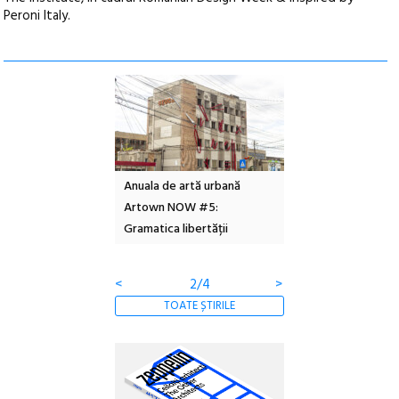
Peroni Italy.
l – Local Design
Anuala de artă urbană
Festivalul Cinemas
 2026
Artown NOW #5:
revine la Eforie Sud 
Gramatica libertății
ediție
<
2/4
>
TOATE ȘTIRILE