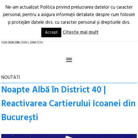
Ne-am actualizat Politica privind prelucrarea datelor cu caracter
Deschide
RO
EN
personal, pentru a asigura informaţii detaliate despre cum folosim
şi protejăm datele dvs. cu caracter personal şi drepturile dvs.
Arhitectură.
Oraș.
Societate.
Citeste mai mult
Accept
revistă online
ISSN 3008-2986 ISSN-L 2069-721X
≡
NOUTATI
Noapte Albă în District 40 |
Reactivarea Cartierului Icoanei din
București