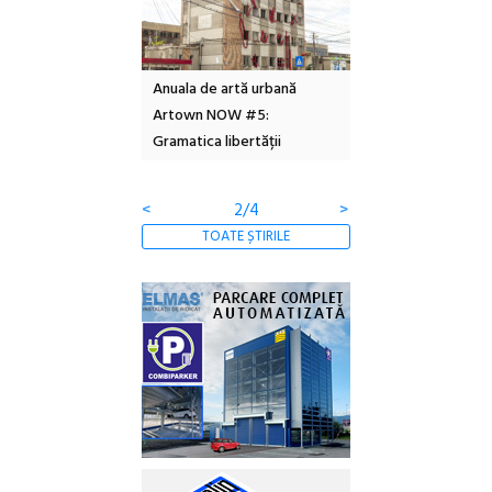
l – Local Design
Anuala de artă urbană
Festivalul Cinemas
 2026
Artown NOW #5:
revine la Eforie Sud 
Gramatica libertății
ediție
<
2/4
>
TOATE ȘTIRILE