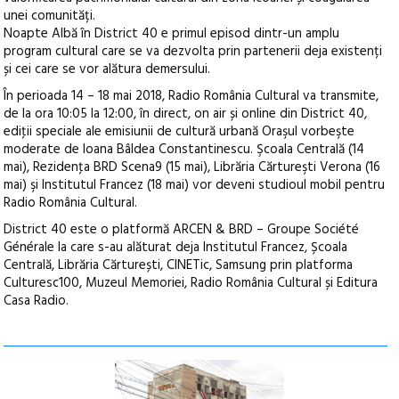
unei comunități.
Noapte Albă în District 40 e primul episod dintr-un amplu
program cultural care se va dezvolta prin partenerii deja existenți
și cei care se vor alătura demersului.
În perioada 14 – 18 mai 2018, Radio România Cultural va transmite,
de la ora 10:05 la 12:00, în direct, on air și online din District 40,
ediţii speciale ale emisiunii de cultură urbană Oraşul vorbeşte
moderate de Ioana Bâldea Constantinescu. Şcoala Centrală (14
mai), Rezidenţa BRD Scena9 (15 mai), Librăria Cărtureşti Verona (16
mai) şi Institutul Francez (18 mai) vor deveni studioul mobil pentru
Radio România Cultural.
District 40 este o platformă ARCEN & BRD – Groupe Société
Générale la care s-au alăturat deja Institutul Francez, Școala
Centrală, Librăria Cărturești, CINETic, Samsung prin platforma
Culturesc100, Muzeul Memoriei, Radio România Cultural și Editura
Casa Radio.