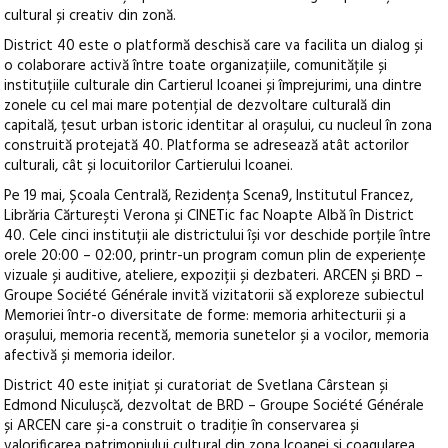
cultural și creativ din zonă.
District 40 este o platformă deschisă care va facilita un dialog și
o colaborare activă între toate organizațiile, comunitățile și
instituțiile culturale din Cartierul Icoanei și împrejurimi, una dintre
zonele cu cel mai mare potențial de dezvoltare culturală din
capitală, țesut urban istoric identitar al orașului, cu nucleul în zona
construită protejată 40. Platforma se adresează atât actorilor
culturali, cât și locuitorilor Cartierului Icoanei.
Pe 19 mai, Școala Centrală, Rezidența Scena9, Institutul Francez,
Librăria Cărturești Verona și CINETic fac Noapte Albă în District
40. Cele cinci instituții ale districtului își vor deschide porțile între
orele 20:00 – 02:00, printr-un program comun plin de experiențe
vizuale și auditive, ateliere, expoziții și dezbateri. ARCEN și BRD –
Groupe Société Générale invită vizitatorii să exploreze subiectul
Memoriei într-o diversitate de forme: memoria arhitecturii și a
orașului, memoria recentă, memoria sunetelor și a vocilor, memoria
afectivă și memoria ideilor.
District 40 este inițiat și curatoriat de Svetlana Cârstean și
Edmond Niculușcă, dezvoltat de BRD – Groupe Société Générale
și ARCEN care și-a construit o tradiție în conservarea și
valorificarea patrimoniului cultural din zona Icoanei și coagularea