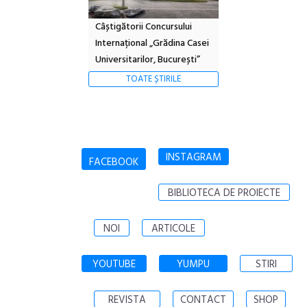
Câștigătorii Concursului
Internațional „Grădina Casei
Universitarilor, București”
TOATE ȘTIRILE
INSTAGRAM
FACEBOOK
BIBLIOTECA DE PROIECTE
NOI
ARTICOLE
YOUTUBE
YUMPU
STIRI
REVISTA
CONTACT
SHOP