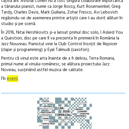
câțiva ani. Avishai Cohen nu a fost singura colaborare importantă
a tânarului pianist, nume ca Jorge Rossy, Kurt Rosenwinkel, Greg
Tardy, Charles Davis, Mark Guiliana, Zohar Fresco, Avi Lebovich
regăsindu-se de asemenea printre artiștii care l-au dorit alături în
studio și pe scenă.
În 2016, Nitai Hershkovits și-a lansat primul disc solo, I Asked You
a Question, disc pe care îl va prezenta în premieră în România la
Jazz Nouveau. Pianistul vine la Club Control însoțit de Rejoicer
(clape și programming) și Eyal Talmudi (saxofon).
Pentru că vinul este arta înainte de a fi deliciu, Terra Romana,
primul nume al vinului românesc, se alătura proiectului Jazz
Noveau, susținând astfel muzica de calitate.
Fb
event