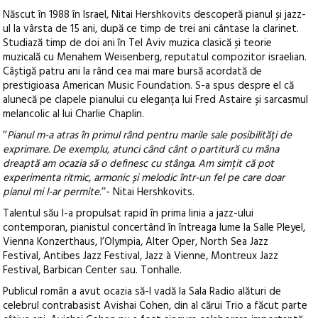
Născut în 1988 în Israel, Nitai Hershkovits descoperă pianul și jazz-
ul la vârsta de 15 ani, după ce timp de trei ani cântase la clarinet.
Studiază timp de doi ani în Tel Aviv muzica clasică și teorie
muzicală cu Menahem Weisenberg, reputatul compozitor israelian.
Câștigă patru ani la rând cea mai mare bursă acordată de
prestigioasa American Music Foundation. S-a spus despre el că
alunecă pe clapele pianului cu eleganța lui Fred Astaire și sarcasmul
melancolic al lui Charlie Chaplin.
’’
Pianul m-a atras în primul rând pentru marile sale posibilități de
exprimare. De exemplu, atunci când cânt o partitură cu mâna
dreaptă am ocazia să o definesc cu stânga. Am simțit că pot
experimenta ritmic, armonic și melodic într-un fel pe care doar
pianul mi l-ar permite
.’’- Nitai Hershkovits.
Talentul său l-a propulsat rapid în prima linia a jazz-ului
contemporan, pianistul concertând în întreaga lume la Salle Pleyel,
Vienna Konzerthaus, l’Olympia, Alter Oper, North Sea Jazz
Festival, Antibes Jazz Festival, Jazz à Vienne, Montreux Jazz
Festival, Barbican Center sau. Tonhalle.
Publicul român a avut ocazia să-l vadă la Sala Radio alături de
celebrul contrabasist Avishai Cohen, din al cărui Trio a făcut parte