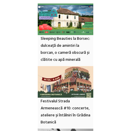
Sleeping Beauties la Borsec:
dulceață de amintiri la
borcan, o cameră obscură și
clătite cu apă minerală
Festivalul Strada
Armenească #10: concerte,
ateliere și întâlniri în Grădina
Botanică