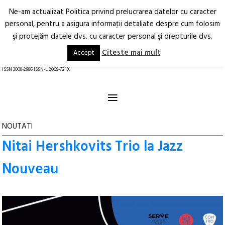
Ne-am actualizat Politica privind prelucrarea datelor cu caracter
Deschide
RO
EN
personal, pentru a asigura informaţii detaliate despre cum folosim
şi protejăm datele dvs. cu caracter personal şi drepturile dvs.
Arhitectură.
Oraș.
Societate.
Citeste mai mult
Accept
revistă online
ISSN 3008-2986 ISSN-L 2069-721X
≡
NOUTATI
Nitai Hershkovits Trio la Jazz
Nouveau