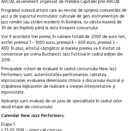
ARCUB, eEveniment organizat de Primăria Capitalei prin ARCUB.
Programul vizează artiștii care au nevoie de sprijinul comunității de
jazz și de suportul instituțiilor culturale de gen, instrumentiști de
jazz români sau străini rezidenți în România, cu vârsta maximă de
30 de ani împliniți până la data începerii concursului.
Vor fi acordate trei premii, în valoare totală de 2000 de euro net,
astfel: premiul 1 – 1000 euro, premiul II – 600 euro, premiul 3 –
400. În plus, artistul câștigător al marelui premiu va fi invitat să
concerteze pe scena Bucharest Jazz Festival în cadrul ediției din
2019.
Principalele criterii de evaluare în cadrul concursului New Jazz
Performers sunt: autenticitatea perfromanței, calitatea
improvizației, evaluarea dimensiunii ritmice a discursului muzical și
stăpânirea mijloacelor de realizare a creației interpretative și
improvizate.
Aplicanții sunt evaluați de un juriu de specialitate în cadrul celor
două etape ale concursului.
Calendar New Jazz Performers
:
Etapa 1:
• 25.05.2018 – open call concurs