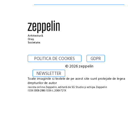
Arhitectură.
Oraș.
Societate.
POLITICA DE COOKIES
GDPR
© 2026 zeppelin
NEWSLETTER
Toate imaginile si textele de pe acest site sunt protejate de legea
drepturilor de autor
revista online Zeppelin, editată de SG Studio și echipa Zeppelin
ISSN 3008-2986 ISSN-L 2069-721X