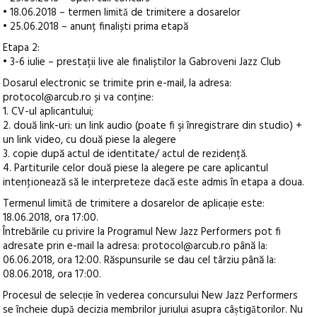
• 18.06.2018 – termen limită de trimitere a dosarelor
• 25.06.2018 – anunț finaliști prima etapă
Etapa 2:
• 3-6 iulie – prestații live ale finaliștilor la Gabroveni Jazz Club
Dosarul electronic se trimite prin e-mail, la adresa:
protocol@arcub.ro și va conține:
1. CV-ul aplicantului;
2. două link-uri: un link audio (poate fi şi înregistrare din studio) +
un link video, cu două piese la alegere
3. copie după actul de identitate/ actul de rezidență.
4. Partiturile celor două piese la alegere pe care aplicantul
intenţionează să le interpreteze dacă este admis în etapa a doua.
Termenul limită de trimitere a dosarelor de aplicație este:
18.06.2018, ora 17:00.
Întrebările cu privire la Programul New Jazz Performers pot fi
adresate prin e-mail la adresa: protocol@arcub.ro până la:
06.06.2018, ora 12:00. Răspunsurile se dau cel târziu până la:
08.06.2018, ora 17:00.
Procesul de selecție în vederea concursului New Jazz Performers
se încheie după decizia membrilor juriului asupra câștigătorilor. Nu