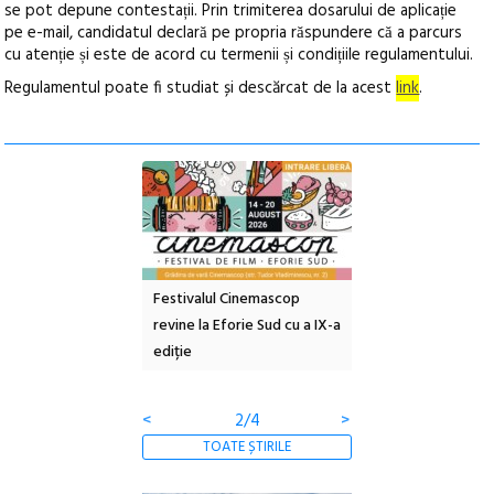
se pot depune contestații. Prin trimiterea dosarului de aplicație
pe e-mail, candidatul declară pe propria răspundere că a parcurs
cu atenție și este de acord cu termenii și condițiile regulamentului.
Regulamentul poate fi studiat și descărcat de la acest
link
.
e artă urbană
Festivalul Cinemascop
Sleeping Beauties l
 NOW #5:
revine la Eforie Sud cu a IX-a
dulceață de amintiri
a libertății
ediție
borcan, o cameră ob
clătite cu apă miner
<
2/4
>
TOATE ȘTIRILE