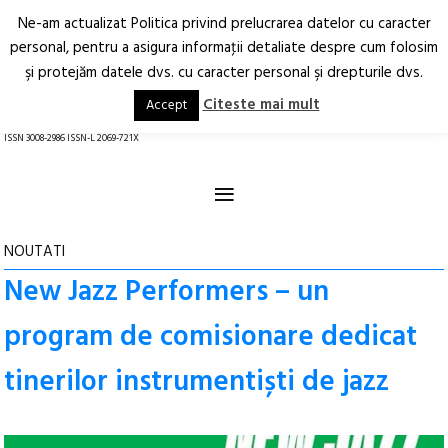
Ne-am actualizat Politica privind prelucrarea datelor cu caracter
Deschide
RO
EN
personal, pentru a asigura informaţii detaliate despre cum folosim
şi protejăm datele dvs. cu caracter personal şi drepturile dvs.
Arhitectură.
Oraș.
Societate.
Citeste mai mult
Accept
revistă online
ISSN 3008-2986 ISSN-L 2069-721X
≡
NOUTATI
New Jazz Performers – un
program de comisionare dedicat
tinerilor instrumentiști de jazz