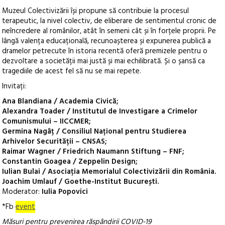
Muzeul Colectivizării își propune să contribuie la procesul
terapeutic, la nivel colectiv, de eliberare de sentimentul cronic de
neîncredere al românilor, atât în semeni cât și în forțele proprii. Pe
lângă valența educațională, recunoașterea și expunerea publică a
dramelor petrecute în istoria recentă oferă premizele pentru o
dezvoltare a societății mai justă și mai echilibrată. Și o șansă ca
tragediile de acest fel să nu se mai repete.
Invitați:
Ana Blandiana / Academia Civică;
Alexandra Toader / Institutul de Investigare a Crimelor
Comunismului – IICCMER;
Germina Nagâț / Consiliul Național pentru Studierea
Arhivelor Securității – CNSAS;
Raimar Wagner / Friedrich Naumann Stiftung – FNF;
Constantin Goagea / Zeppelin Design;
Iulian Bulai / Asociația Memorialul Colectivizării din România.
Joachim Umlauf / Goethe-Institut București.
Moderator:
Iulia Popovici
*Fb
event
Măsuri pentru prevenirea răspândirii COVID-19