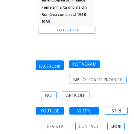
emanciparea prin muncă.
Femeia în arta oficială din
România comunistă 1948-
1989
TOATE ȘTIRILE
INSTAGRAM
FACEBOOK
BIBLIOTECA DE PROIECTE
NOI
ARTICOLE
YOUTUBE
YUMPU
STIRI
REVISTA
CONTACT
SHOP