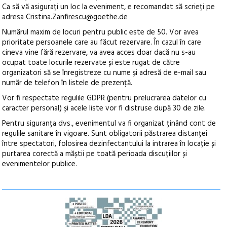
Ca să vă asigurați un loc la eveniment, e recomandat să scrieți pe
adresa Cristina.Zanfirescu@goethe.de
Numărul maxim de locuri pentru public este de 50. Vor avea
prioritate persoanele care au făcut rezervare. În cazul în care
cineva vine fără rezervare, va avea acces doar dacă nu s-au
ocupat toate locurile rezervate și este rugat de către
organizatori să se înregistreze cu nume și adresă de e-mail sau
număr de telefon în listele de prezență.
Vor fi respectate regulile GDPR (pentru prelucrarea datelor cu
caracter personal) și acele liste vor fi distruse după 30 de zile.
Pentru siguranța dvs., evenimentul va fi organizat ținând cont de
regulile sanitare în vigoare. Sunt obligatorii păstrarea distanței
între spectatori, folosirea dezinfectantului la intrarea în locație și
purtarea corectă a măștii pe toată perioada discuțiilor și
evenimentelor publice.