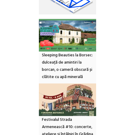
Sleeping Beauties la Borsec:
dulceață de amintiri la
borcan, o cameră obscură și
clătite cu apă minerală
Festivalul Strada
Armenească #10: concerte,
ateliere și întâlniri în Grădina