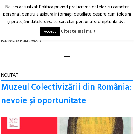
Ne-am actualizat Politica privind prelucrarea datelor cu caracter
Deschide
RO
EN
personal, pentru a asigura informaţii detaliate despre cum folosim
şi protejăm datele dvs. cu caracter personal şi drepturile dvs.
Arhitectură.
Oraș.
Societate.
Citeste mai mult
Accept
revistă online
ISSN 3008-2986 ISSN-L 2069-721X
≡
NOUTATI
Muzeul Colectivizării din România:
nevoie și oportunitate