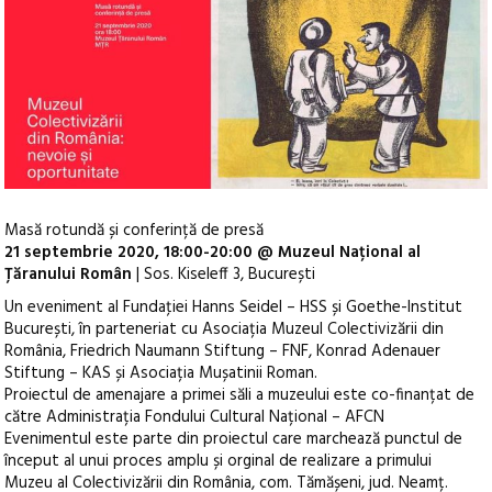
Masă rotundă și conferință de presă
21 septembrie 2020, 18:00-20:00 @ Muzeul Național al
Țăranului Român
| Sos. Kiseleff 3, București
Un eveniment al Fundaţiei Hanns Seidel – HSS și Goethe-Institut
București, în parteneriat cu Asociația Muzeul Colectivizării din
România, Friedrich Naumann Stiftung – FNF, Konrad Adenauer
Stiftung – KAS și Asociația Mușatinii Roman.
Proiectul de amenajare a primei săli a muzeului este co-finanțat de
către Administrația Fondului Cultural Național – AFCN
Evenimentul este parte din proiectul care marchează punctul de
început al unui proces amplu și orginal de realizare a primului
Muzeu al Colectivizării din România, com. Tămășeni, jud. Neamț.