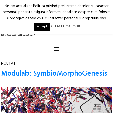
Ne-am actualizat Politica privind prelucrarea datelor cu caracter
Deschide
RO
EN
personal, pentru a asigura informaţii detaliate despre cum folosim
şi protejăm datele dvs. cu caracter personal şi drepturile dvs.
Arhitectură.
Oraș.
Societate.
Citeste mai mult
Accept
revistă online
ISSN 3008-2986 ISSN-L 2069-721X
≡
NOUTATI
Modulab: SymbioMorphoGenesis