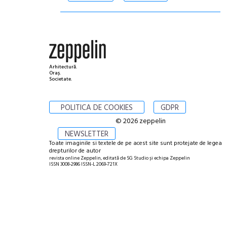
Arhitectură.
Oraș.
Societate.
POLITICA DE COOKIES
GDPR
© 2026 zeppelin
NEWSLETTER
Toate imaginile si textele de pe acest site sunt protejate de legea
drepturilor de autor
revista online Zeppelin, editată de SG Studio și echipa Zeppelin
ISSN 3008-2986 ISSN-L 2069-721X