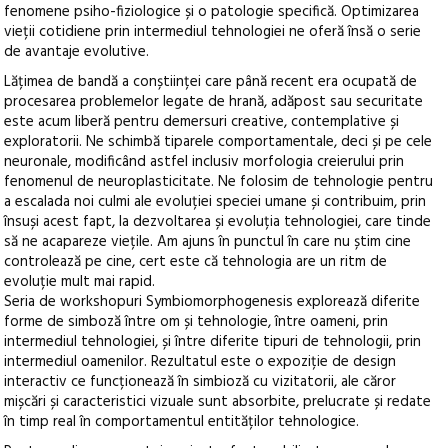
fenomene psiho-fiziologice și o patologie specifică. Optimizarea
vieții cotidiene prin intermediul tehnologiei ne oferă însă o serie
de avantaje evolutive.
Lățimea de bandă a conștiinței care până recent era ocupată de
procesarea problemelor legate de hrană, adăpost sau securitate
este acum liberă pentru demersuri creative, contemplative și
exploratorii. Ne schimbă tiparele comportamentale, deci și pe cele
neuronale, modificând astfel inclusiv morfologia creierului prin
fenomenul de neuroplasticitate. Ne folosim de tehnologie pentru
a escalada noi culmi ale evoluției speciei umane și contribuim, prin
însuși acest fapt, la dezvoltarea și evoluția tehnologiei, care tinde
să ne acapareze viețile. Am ajuns în punctul în care nu știm cine
controlează pe cine, cert este că tehnologia are un ritm de
evoluție mult mai rapid.
Seria de workshopuri Symbiomorphogenesis explorează diferite
forme de simboză între om și tehnologie, între oameni, prin
intermediul tehnologiei, și între diferite tipuri de tehnologii, prin
intermediul oamenilor. Rezultatul este o expoziție de design
interactiv ce funcționează în simbioză cu vizitatorii, ale căror
mișcări și caracteristici vizuale sunt absorbite, prelucrate și redate
în timp real în comportamentul entităților tehnologice.