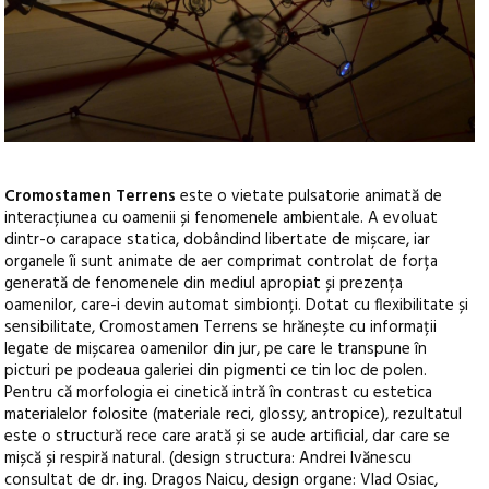
Cromostamen Terrens
este o vietate pulsatorie animată de
interacțiunea cu oamenii și fenomenele ambientale. A evoluat
dintr-o carapace statica, dobândind libertate de mișcare, iar
organele îi sunt animate de aer comprimat controlat de forța
generată de fenomenele din mediul apropiat și prezența
oamenilor, care-i devin automat simbionți. Dotat cu flexibilitate și
sensibilitate, Cromostamen Terrens se hrănește cu informații
legate de mișcarea oamenilor din jur, pe care le transpune în
picturi pe podeaua galeriei din pigmenti ce tin loc de polen.
Pentru că morfologia ei cinetică intră în contrast cu estetica
materialelor folosite (materiale reci, glossy, antropice), rezultatul
este o structură rece care arată și se aude artificial, dar care se
mișcă și respiră natural. (design structura: Andrei Ivănescu
consultat de dr. ing. Dragos Naicu, design organe: Vlad Osiac,