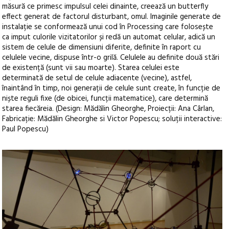
măsură ce primesc impulsul celei dinainte, creează un butterfly
effect generat de factorul disturbant, omul. Imaginile generate de
instalație se conformează unui cod în Processing care folosește
ca imput culorile vizitatorilor și redă un automat celular, adică un
sistem de celule de dimensiuni diferite, definite în raport cu
celulele vecine, dispuse într-o grilă. Celulele au definite două stări
de existență (sunt vii sau moarte). Starea celulei este
determinată de setul de celule adiacente (vecine), astfel,
înaintând în timp, noi generații de celule sunt create, în funcție de
niște reguli fixe (de obicei, funcții matematice), care determină
starea fiecăreia. (Design: Mădălin Gheorghe, Proiecții: Ana Cârlan,
Fabricație: Mădălin Gheorghe si Victor Popescu; soluții interactive:
Paul Popescu)