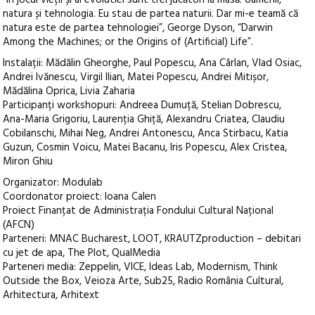
“În jocul vieții și al evolutiei sunt trei jucători la masă: oamenii,
natura și tehnologia. Eu stau de partea naturii. Dar mi-e teamă că
natura este de partea tehnologiei”, George Dyson, “Darwin
Among the Machines; or the Origins of (Artificial) Life”.
Instalații: Mădălin Gheorghe, Paul Popescu, Ana Cârlan, Vlad Osiac,
Andrei Ivănescu, Virgil Ilian, Matei Popescu, Andrei Mitișor,
Mădălina Oprica, Livia Zaharia
Participanți workshopuri: Andreea Dumuță, Stelian Dobrescu,
Ana-Maria Grigoriu, Laurenția Ghiță, Alexandru Criatea, Claudiu
Cobilanschi, Mihai Neg, Andrei Antonescu, Anca Stirbacu, Katia
Guzun, Cosmin Voicu, Matei Bacanu, Iris Popescu, Alex Cristea,
Miron Ghiu
Organizator: Modulab
Coordonator proiect: Ioana Calen
Proiect Finanțat de Administrația Fondului Cultural Național
(AFCN)
Parteneri: MNAC Bucharest, LOOT, KRAUTZproduction – debitari
cu jet de apa, The Plot, QualMedia
Parteneri media: Zeppelin, VICE, Ideas Lab, Modernism, Think
Outside the Box, Veioza Arte, Sub25, Radio România Cultural,
Arhitectura, Arhitext