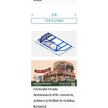
a libertății
ediție
borcan, o cameră ob
clătite cu apă miner
<
3/4
>
TOATE ȘTIRILE
Festivalul Strada
Armenească #10: concerte,
ateliere și întâlniri în Grădina
Botanică