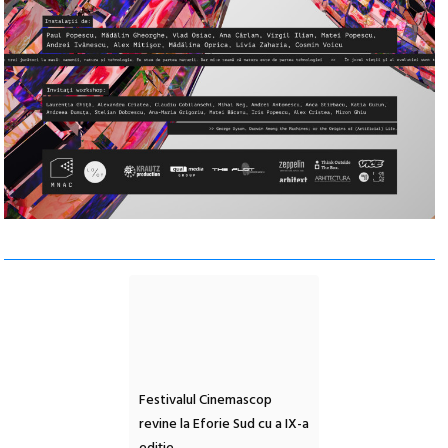
e artă urbană
Festivalul Cinemascop
Sleeping Beauties l
 NOW #5:
revine la Eforie Sud cu a IX-a
dulceață de amintiri