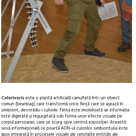
Colorivoris
este o plantă artificială camuflată într-un obiect
comun (beanbag) care transformă orice ființă care se așează în
simbiont, devorâdu-i culorile. Ființa este imobilizată iar informația
este digerată și regurgitată sub forma unor efecte vizuale pe
corpul persoanei, care se scurg spre centrul expoziției. Această
sevă informațională ce poartă ADN-ul culorilor simbiontului este
apoi integrată în procesele vizuale ale celorlalte entități ale