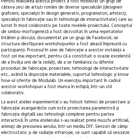
Pentru realizarea acestui proiect a fost mobilizat un grup de
câteva zeci de artiști români de diverse specializări (designeri
graficieni, specialiști în design generativ, programatori, arhitecți,
specialiști în fabricație sau în tehnologii de interactivitate) care au
lucrat în mod colaborativ pe toate nivelele proiectului. Conceptul
de simbio-morfogeneză a fost dezvoltat în urma repetatelor
întâlniri și discuții, documentat pe un grup de Facebook, iar
structura desfășurarii workshopurilor a fost aleasă împreună cu
participanții. Procesul în sine de fabricație a acestor instalații a
fost cel mai important, pentru că a constituit o ocazie excelentă
de a învăța unii de la ceilalți, de a se familiariza cu diferite
proceduri de fabricație, proiectare, tehnologii de interactivitate
etc., având la dispoziție materialele, suportul tehnologic și know
how-ul oferite de Modulab. Un exercițiu important în cadrul
acestor workshopuri a fost munca în echipă, într-un stil
colaborativ.
La acest atelier experimental s-au folosit tehnici de proiectare și
fabricație avangardiste cum este proiectarea parametrică și
fabricația digitală sau tehnologii complexe pentru partea
interactivă. În urma atelierului s-au realizat primii muschi artificiali,
animați de presiunea aerului, într-un mediu DIY. Senzori de câmp
electrostatic și de radiație infraroșie, ce sunt capabili să sesizeze