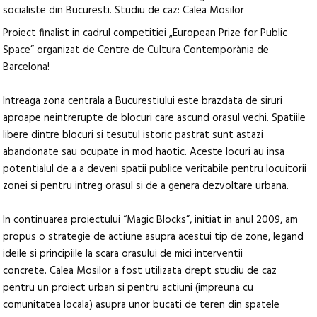
socialiste din Bucuresti. Studiu de caz: Calea Mosilor
Proiect finalist in cadrul competitiei „European Prize for Public
Space” organizat de Centre de Cultura Contemporània de
Barcelona!
Intreaga zona centrala a Bucurestiului este brazdata de siruri
aproape neintrerupte de blocuri care ascund orasul vechi. Spatiile
libere dintre blocuri si tesutul istoric pastrat sunt astazi
abandonate sau ocupate in mod haotic. Aceste locuri au insa
potentialul de a a deveni spatii publice veritabile pentru locuitorii
zonei si pentru intreg orasul si de a genera dezvoltare urbana.
In continuarea proiectului “Magic Blocks”, initiat in anul 2009, am
propus o strategie de actiune asupra acestui tip de zone, legand
ideile si principiile la scara orasului de mici interventii
concrete. Calea Mosilor a fost utilizata drept studiu de caz
pentru un proiect urban si pentru actiuni (impreuna cu
comunitatea locala) asupra unor bucati de teren din spatele