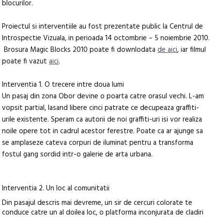
blocurilor.
Proiectul si interventiile au fost prezentate public la Centrul de
Introspectie Vizuala, in perioada 14 octombrie – 5 noiembrie 2010.
Brosura Magic Blocks 2010 poate fi downlodata
de aici
, iar filmul
poate fi vazut
aici
.
Interventia 1. O trecere intre doua lumi
Un pasaj din zona Obor devine o poarta catre orasul vechi. L-am
vopsit partial, lasand libere cinci patrate ce decupeaza graffiti-
urile existente. Speram ca autorii de noi graffiti-uri isi vor realiza
noile opere tot in cadrul acestor ferestre. Poate ca ar ajunge sa
se amplaseze cateva corpuri de iluminat pentru a transforma
fostul gang sordid intr-o galerie de arta urbana.
Interventia 2. Un loc al comunitatii
Din pasajul descris mai devreme, un sir de cercuri colorate te
conduce catre un al doilea loc, o platforma inconjurata de cladiri