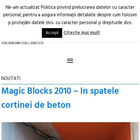
Ne-am actualizat Politica privind prelucrarea datelor cu caracter
Deschide
RO
EN
personal, pentru a asigura informaţii detaliate despre cum folosim
şi protejăm datele dvs. cu caracter personal şi drepturile dvs.
Arhitectură.
Oraș.
Societate.
Citeste mai mult
Accept
revistă online
ISSN 3008-2986 ISSN-L 2069-721X
≡
NOUTATI
Magic Blocks 2010 – In spatele
cortinei de beton