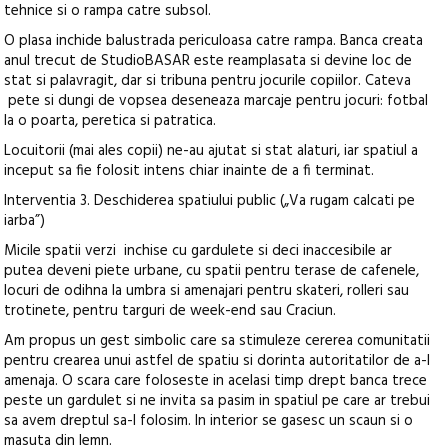
tehnice si o rampa catre subsol.
O plasa inchide balustrada periculoasa catre rampa. Banca creata
anul trecut de StudioBASAR este reamplasata si devine loc de
stat si palavragit, dar si tribuna pentru jocurile copiilor. Cateva
pete si dungi de vopsea deseneaza marcaje pentru jocuri: fotbal
la o poarta, peretica si patratica.
Locuitorii (mai ales copii) ne-au ajutat si stat alaturi, iar spatiul a
inceput sa fie folosit intens chiar inainte de a fi terminat.
Interventia 3. Deschiderea spatiului public („Va rugam calcati pe
iarba”)
Micile spatii verzi inchise cu gardulete si deci inaccesibile ar
putea deveni piete urbane, cu spatii pentru terase de cafenele,
locuri de odihna la umbra si amenajari pentru skateri, rolleri sau
trotinete, pentru targuri de week-end sau Craciun.
Am propus un gest simbolic care sa stimuleze cererea comunitatii
pentru crearea unui astfel de spatiu si dorinta autoritatilor de a-l
amenaja. O scara care foloseste in acelasi timp drept banca trece
peste un gardulet si ne invita sa pasim in spatiul pe care ar trebui
sa avem dreptul sa-l folosim. In interior se gasesc un scaun si o
masuta din lemn.