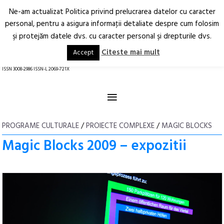
Ne-am actualizat Politica privind prelucrarea datelor cu caracter
Deschide
RO
EN
personal, pentru a asigura informaţii detaliate despre cum folosim
şi protejăm datele dvs. cu caracter personal şi drepturile dvs.
Arhitectură.
Oraș.
Societate.
Citeste mai mult
Accept
revistă online
ISSN 3008-2986 ISSN-L 2069-721X
≡
PROGRAME CULTURALE
/
PROIECTE COMPLEXE
/
MAGIC BLOCKS
Magic Blocks 2009 – expozitii