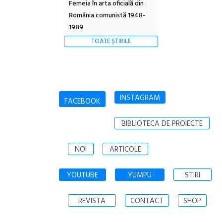
Femeia în arta oficială din
România comunistă 1948-
1989
TOATE ȘTIRILE
INSTAGRAM
FACEBOOK
BIBLIOTECA DE PROIECTE
NOI
ARTICOLE
YOUTUBE
YUMPU
STIRI
REVISTA
CONTACT
SHOP