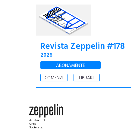
Revista Zeppelin #178
2026
ABONAMENTE
COMENZI
LIBRĂRII
Arhitectură.
Oraș.
Societate.