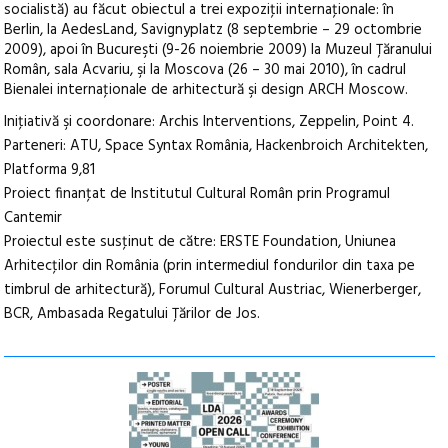
socialistă) au făcut obiectul a trei expoziţii internaţionale: în
Berlin, la AedesLand, Savignyplatz (8 septembrie – 29 octombrie
2009), apoi în Bucureşti (9-26 noiembrie 2009) la Muzeul Ţăranului
Român, sala Acvariu, şi la Moscova (26 – 30 mai 2010), în cadrul
Bienalei internaţionale de arhitectură şi design ARCH Moscow.
Iniţiativă şi coordonare: Archis Interventions, Zeppelin, Point 4.
Parteneri: ATU, Space Syntax România, Hackenbroich Architekten,
Platforma 9,81
Proiect finanţat de Institutul Cultural Român prin Programul
Cantemir
Proiectul este susţinut de către: ERSTE Foundation, Uniunea
Arhitecţilor din România (prin intermediul fondurilor din taxa pe
timbrul de arhitectură), Forumul Cultural Austriac, Wienerberger,
BCR, Ambasada Regatului Ţărilor de Jos.