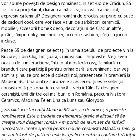
vor spune povești de design românesc, în set-up de Crăciun. Să
fie alb ca porțelanul, diafan ca mătasea, cu zvâc ca metalul,
expresiv ca lemnul? Designerii români de produs surprind cu sute
de cadouri cool, care vor face valuri de sărbători: ceramică,
mobilier, accesorii home&deco, decorațiuni de Crăciun altfel,
jucării, lămpi funky, mic mobilier, accente fashion, cărți cu jocuri
incluse.
Peste 65 de designeri selectați în urma apelului de proiecte vin la
București din Cluj, Timișoara, Craiova sau Târgoviște. Veți avea
ocazia de a interacționa, într-o atmosferă cosy, familiară, cu
branduri care participă pentru prima oară la eveniment, dar veți
admira și multe proiecte și colecții noi, prezentate în premieră la
Made in RO. Una dintre surprizele acestei ediții este selecția
consistentă pe zona de ceramică – veți întâlni 12 designeri
ceramiști, unii dintre cei mai buni din România, precum Nistora
Ceramics, Mădălina Teler, Una ca Luna sau Glorybox.
„Vizualul acestei ediții Made in RO are, ca de obicei, o poveste
românească. Este o tradiție ca elementul grafic al afișului să fie
creația unui designer român. Am pornit de la un set de farfurii
decorative create special pentru noi de ceramista Mădălina Teler și
ne-am folosit de pattern-urile lor grafice pentru a contura brăduțul