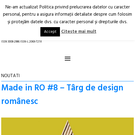
Ne-am actualizat Politica privind prelucrarea datelor cu caracter
Deschide
RO
EN
personal, pentru a asigura informaţii detaliate despre cum folosim
şi protejăm datele dvs. cu caracter personal şi drepturile dvs.
Arhitectură.
Oraș.
Societate.
Citeste mai mult
Accept
revistă online
ISSN 3008-2986 ISSN-L 2069-721X
≡
NOUTATI
Made in RO #8 – Târg de design
românesc