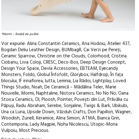
*Mormi – Roabă de jucărie
Vor expune: Alina Constantin Ceramics, Ana Hodoiu, Atelier 437,
Bogdan Deliu Leather Design, BUMbagR, Cai Verzi pe Pereți,
Ceramic Sparrow, Christine on the Clouds, Colorhood, Cristina
Ciobanu, Livia Coloji, CRESC, Deco-Box, Deep Design Concept,
Design Your Space, Devla Accessories, EBTEAM, Eyecandy
Monsters, Foldo, Globul Înfofolit, Glorybox, Halfdrop, În fața
blocului, IF irinaflorea, Iutta, Lemnia, Lia Rădoi, Lightplay, Loved
Things Studio, Noah, De Ceramică – Mădălina Teler, Marie
Nouvelle, Mormi, Naphtaline, Nistora Ceramics, No No No, Oana
Stoica Ceramics, OI, Ploosh, Pointer, Povești din Lut, Prăvălia cu
Păpuși, Radu Abraham, Serebe, Sonjaline, Twigs & Bark, Ubikubi,
Una ca Luna, Upside Down, Văzduh Crafts, Don Papillon, Wagner,
Woodish, Zuriell, Keramice, Alina Simion, ATMA, Bianca Grin,
Contemporia, Lady Magpie, Noha Nicolescu, Utopic-Mona
Vulpoiu, Most Precious.