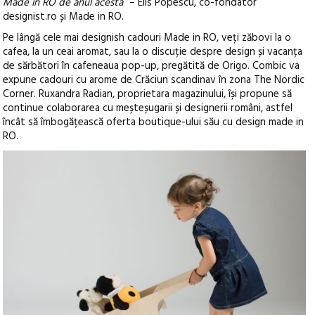
Made in RO de anul acesta
” – Elis Popescu, co-fondator
designist.ro și Made in RO.
Pe lângă cele mai designish cadouri Made in RO, veți zăbovi la o
cafea, la un ceai aromat, sau la o discuție despre design și vacanța
de sărbători în cafeneaua pop-up, pregătită de Origo. Combic va
expune cadouri cu arome de Crăciun scandinav în zona The Nordic
Corner. Ruxandra Radian, proprietara magazinului, își propune să
continue colaborarea cu meșteșugarii și designerii români, astfel
încât să îmbogățească oferta boutique-ului său cu design made in
RO.