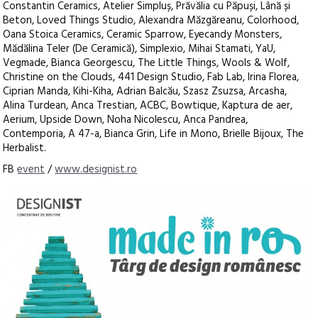
Constantin Ceramics, Atelier Simpluș, Prăvălia cu Păpuși, Lână și
Beton, Loved Things Studio, Alexandra Măzgăreanu, Colorhood,
Oana Stoica Ceramics, Ceramic Sparrow, Eyecandy Monsters,
Mădălina Teler (De Ceramică), Simplexio, Mihai Stamati, YaU,
Vegmade, Bianca Georgescu, The Little Things, Wools & Wolf,
Christine on the Clouds, 441 Design Studio, Fab Lab, Irina Florea,
Ciprian Manda, Kihi-Kiha, Adrian Balcău, Szasz Zsuzsa, Arcasha,
Alina Turdean, Anca Trestian, ACBC, Bowtique, Kaptura de aer,
Aerium, Upside Down, Noha Nicolescu, Anca Pandrea,
Contemporia, A 47-a, Bianca Grin, Life in Mono, Brielle Bijoux, The
Herbalist.
FB
event
/
www.designist.ro