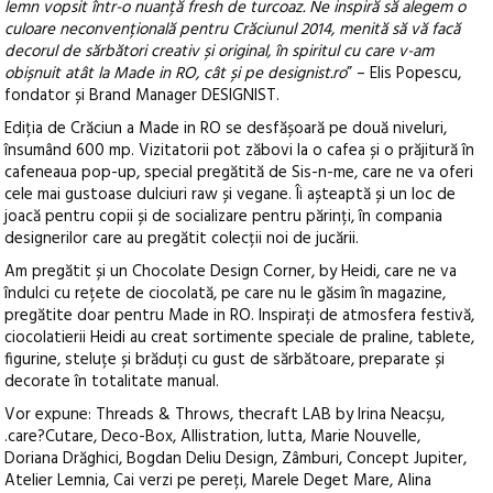
lemn vopsit într-o nuanță fresh de turcoaz. Ne inspiră să alegem o
culoare neconvențională pentru Crăciunul 2014, menită să vă facă
decorul de sărbători creativ și original, în spiritul cu care v-am
obișnuit atât la Made in RO, cât și pe designist.ro
” – Elis Popescu,
fondator și Brand Manager DESIGNIST.
Ediția de Crăciun a Made in RO se desfășoară pe două niveluri,
însumând 600 mp. Vizitatorii pot zăbovi la o cafea și o prăjitură în
cafeneaua pop-up, special pregătită de Sis-n-me, care ne va oferi
cele mai gustoase dulciuri raw și vegane. Îi așteaptă și un loc de
joacă pentru copii și de socializare pentru părinți, în compania
designerilor care au pregătit colecții noi de jucării.
Am pregătit și un Chocolate Design Corner, by Heidi, care ne va
îndulci cu rețete de ciocolată, pe care nu le găsim în magazine,
pregătite doar pentru Made in RO. Inspirați de atmosfera festivă,
ciocolatierii Heidi au creat sortimente speciale de praline, tablete,
figurine, steluțe și brăduți cu gust de sărbătoare, preparate și
decorate în totalitate manual.
Vor expune: Threads & Throws, thecraft LAB by Irina Neacșu,
.care?Cutare, Deco-Box, Allistration, Iutta, Marie Nouvelle,
Doriana Drăghici, Bogdan Deliu Design, Zâmburi, Concept Jupiter,
Atelier Lemnia, Cai verzi pe pereți, Marele Deget Mare, Alina