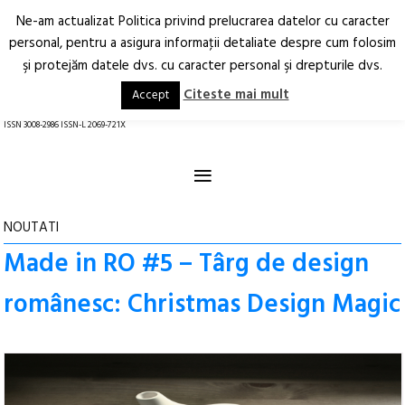
Ne-am actualizat Politica privind prelucrarea datelor cu caracter
Deschide
RO
EN
personal, pentru a asigura informaţii detaliate despre cum folosim
şi protejăm datele dvs. cu caracter personal şi drepturile dvs.
Arhitectură.
Oraș.
Societate.
Citeste mai mult
Accept
revistă online
ISSN 3008-2986 ISSN-L 2069-721X
≡
NOUTATI
Made in RO #5 – Târg de design
românesc: Christmas Design Magic