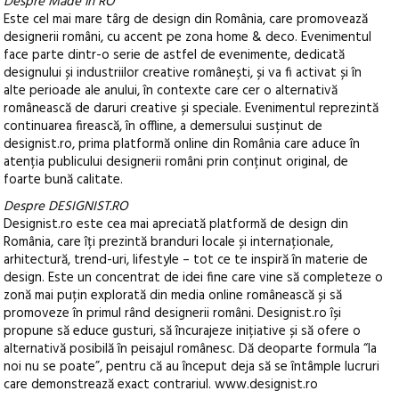
Despre Made in RO
Este cel mai mare târg de design din România, care promovează
designerii români, cu accent pe zona home & deco. Evenimentul
face parte dintr-o serie de astfel de evenimente, dedicată
designului și industriilor creative românești, și va fi activat și în
alte perioade ale anului, în contexte care cer o alternativă
românească de daruri creative și speciale. Evenimentul reprezintă
continuarea firească, în offline, a demersului susținut de
designist.ro, prima platformă online din România care aduce în
atenția publicului designerii români prin conținut original, de
foarte bună calitate.
Despre DESIGNIST.RO
Designist.ro este cea mai apreciată platformă de design din
România, care îți prezintă branduri locale și internaționale,
arhitectură, trend-uri, lifestyle – tot ce te inspiră în materie de
design. Este un concentrat de idei fine care vine să completeze o
zonă mai puțin explorată din media online românească și să
promoveze în primul rând designerii români. Designist.ro își
propune să educe gusturi, să încurajeze inițiative și să ofere o
alternativă posibilă în peisajul românesc. Dă deoparte formula “la
noi nu se poate”, pentru că au început deja să se întâmple lucruri
care demonstrează exact contrariul. www.designist.ro