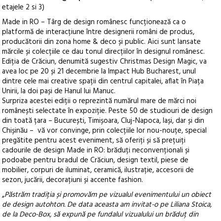
etajele 2 si 3)
Made in RO – Târg de design românesc funcționează ca o
platformă de interacțiune între designerii români de produs,
producătorii din zona home & deco și public. Aici sunt lansate
mărcile și colecțiile ce dau tonul direcțiilor în designul românesc.
Ediția de Crăciun, denumită sugestiv Christmas Design Magic, va
avea loc pe 20 și 21 decembrie la Impact Hub Bucharest, unul
dintre cele mai creative spații din centrul capitalei, aflat în Piața
Unirii, la doi pași de Hanul lui Manuc.
Surpriza acestei ediții o reprezintă numărul mare de mărci noi
românești selectate în expoziție. Peste 50 de studiouri de design
din toată țara – București, Timișoara, Cluj-Napoca, Iași, dar și din
Chișinău – vă vor convinge, prin colecțiile lor nou-nouțe, special
pregătite pentru acest eveniment, să oferiți și să prețuiți
cadourile de design Made in RO: brăduți neconvenționali și
podoabe pentru bradul de Crăciun, design textil, piese de
mobilier, corpuri de iluminat, ceramică, ilustrație, accesorii de
sezon, jucării, decorațiuni și accente fashion.
„
Păstrăm tradiția și promovăm pe vizualul evenimentului un obiect
de design autohton. De data aceasta am invitat-o pe Liliana Stoica,
de la Deco-Box, să expună pe fundalul vizualului un brăduț din