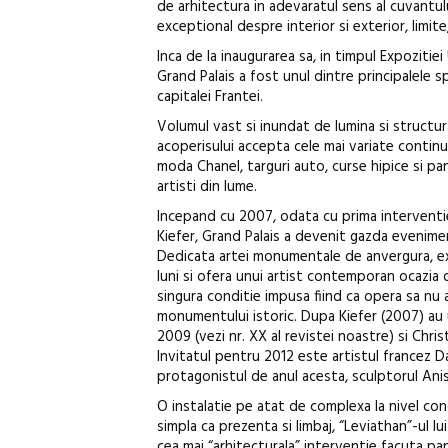
de arhitectura in adevaratul sens al cuvantulu
exceptional despre interior si exterior, limite,
Inca de la inaugurarea sa, in timpul Expozitiei
Grand Palais a fost unul dintre principalele s
capitalei Frantei.
Volumul vast si inundat de lumina si structu
acoperisului accepta cele mai variate continu
moda Chanel, targuri auto, curse hipice si pan
artisti din lume.
Incepand cu 2007, odata cu prima intervent
Kiefer, Grand Palais a devenit gazda evenim
Dedicata artei monumentale de anvergura, e
luni si ofera unui artist contemporan ocazia d
singura conditie impusa fiind ca opera sa nu 
monumentului istoric. Dupa Kiefer (2007) au 
2009 (vezi nr. XX al revistei noastre) si Chris
Invitatul pentru 2012 este artistul francez Da
protagonistul de anul acesta, sculptorul Ani
O instalatie pe atat de complexa la nivel co
simpla ca prezenta si limbaj, “Leviathan”-ul l
cea mai “arhitecturala” interventie facuta pa