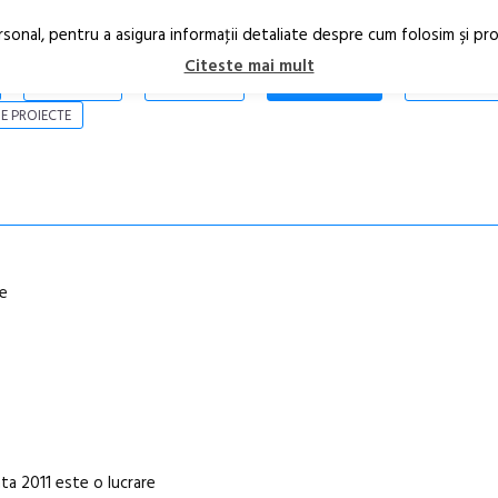
rsonal, pentru a asigura informaţii detaliate despre cum folosim şi pr
Citeste mai mult
ARTICOLE
STIRI
REVISTA PRINT
CONTACT
E PROIECTE
le
 2011 este o lucrare