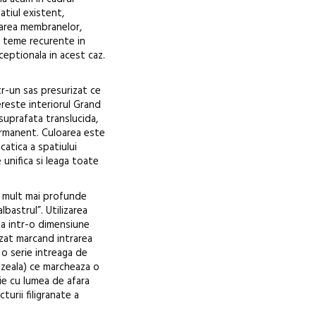
tiul existent,
zarea membranelor,
t teme recurente in
ceptionala in acest caz.
tr-un sas presurizat ce
ereste interiorul Grand
suprafata translucida,
permanent. Culoarea este
catica a spatiului
 unifica si leaga toate
u mult mai profunde
lbastrul”. Utilizarea
ala intr-o dimensiune
izat marcand intrarea
 o serie intreaga de
ezeala) ce marcheaza o
tie cu lumea de afara
turii filigranate a