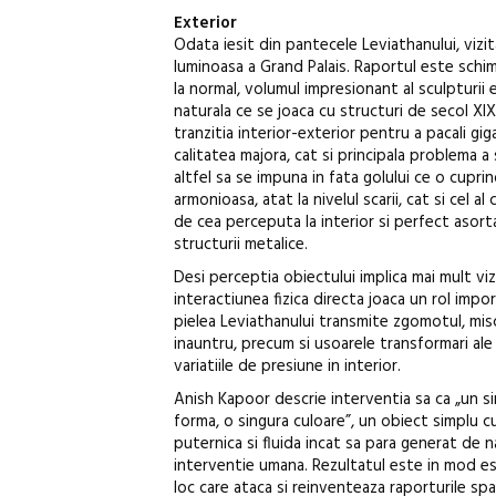
Exterior
Odata iesit din pantecele Leviathanului, vizi
luminoasa a Grand Palais. Raportul este schimb
la normal, volumul impresionant al sculpturii 
naturala ce se joaca cu structuri de secol XIX
tranzitia interior-exterior pentru a pacali gig
calitatea majora, cat si principala problema a s
altfel sa se impuna in fata golului ce o cuprin
armonioasa, atat la nivelul scarii, cat si cel al 
de cea perceputa la interior si perfect asor
structurii metalice.
Desi perceptia obiectului implica mai mult viz
interactiunea fizica directa joaca un rol impo
pielea Leviathanului transmite zgomotul, misc
inauntru, precum si usoarele transformari ale
variatiile de presiune in interior.
Anish Kapoor descrie interventia sa ca „un si
forma, o singura culoare”, un obiect simplu 
puternica si fluida incat sa para generat de n
interventie umana. Rezultatul este in mod es
loc care ataca si reinventeaza raporturile spat