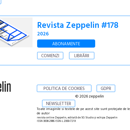
Revista Zeppelin #178
2026
ABONAMENTE
COMENZI
LIBRĂRII
POLITICA DE COOKIES
GDPR
© 2026 zeppelin
NEWSLETTER
Toate imaginile si textele de pe acest site sunt protejate de l
de autor
revista online Zeppelin, editată de SG Studio și echipa Zeppelin
ISSN 3008-2986 ISSN-L 2069-721X