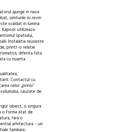
tatorul ajunge in nava
at, simturile isi revin
este scaldat in lumina
. Kapoor utilizeaza
antismul spatiului,
alii. Instalatia reuseste
de, printr-o relatie
cromaticii, diferita fata
tata cu nuanta
ualitatea,
rtant. Contactul cu
area celor „prinsi”
 volumului, cauzate de
ngur obiect, o singura
cu o forma atat de
atura, fara o
ential arhitectura – un
iale familiare.