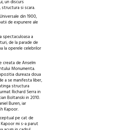
i, un discurs
 structura si scara.
 Universale din 1900,
patii de expunere ale
ra spectaculoasa a
turi, de la parade de
a la operele celebrilor
ie creata de Anselm
entului Monumenta.
xpozitia dureaza doua
e a se manifesta liber,
atinga structura
urmat Richard Serra in
tian Boltanski in 2010.
niel Buren, iar
sh Kapoor.
nceptual pe cat de
ui Kapoor mi s-a parut
na acum in cadrul