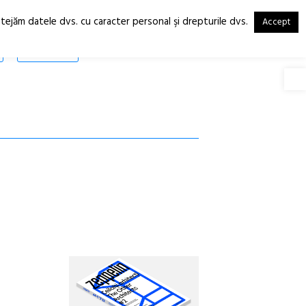
otejăm datele dvs. cu caracter personal şi drepturile dvs.
Accept
RO
EN
SHOP
Deschide