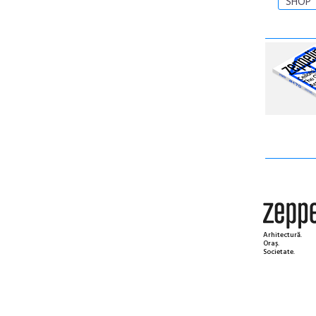
SHOP
Arhitectură.
Oraș.
Societate.