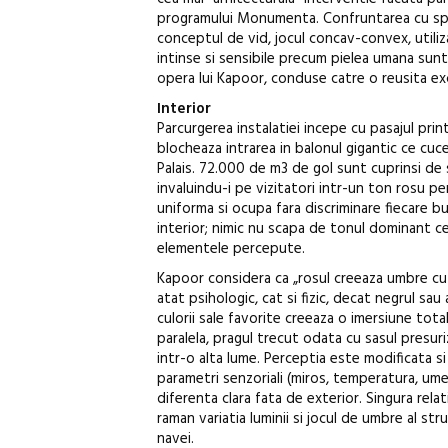
programului Monumenta. Confruntarea cu spa
conceptul de vid, jocul concav-convex, utili
intinse si sensibile precum pielea umana sun
opera lui Kapoor, conduse catre o reusita ex
Interior
Parcurgerea instalatiei incepe cu pasajul prin
blocheaza intrarea in balonul gigantic ce cuc
Palais. 72.000 de m3 de gol sunt cuprinsi de 
invaluindu-i pe vizitatori intr-un ton rosu 
uniforma si ocupa fara discriminare fiecare bu
interior; nimic nu scapa de tonul dominant ce
elementele percepute.
Kapoor considera ca „rosul creeaza umbre c
atat psihologic, cat si fizic, decat negrul sau a
culorii sale favorite creeaza o imersiune tot
paralela, pragul trecut odata cu sasul presur
intr-o alta lume. Perceptia este modificata si
parametri senzoriali (miros, temperatura, um
diferenta clara fata de exterior. Singura rela
raman variatia luminii si jocul de umbre al struc
navei.