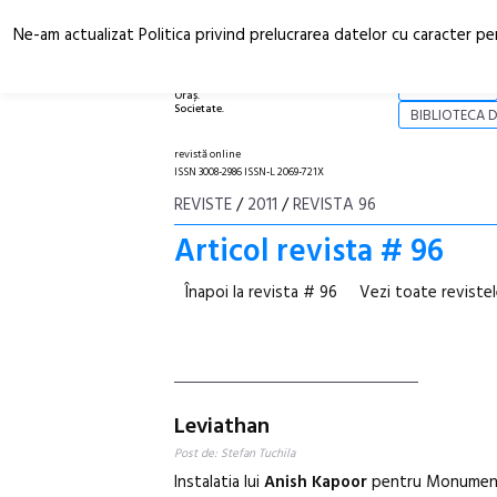
Ne-am actualizat Politica privind prelucrarea datelor cu caracter pe
Arhitectură.
NOI
Oraș.
Societate.
BIBLIOTECA D
revistă online
ISSN 3008-2986 ISSN-L 2069-721X
REVISTE
/
2011
/
REVISTA 96
Articol revista # 96
Înapoi la revista # 96
Vezi toate reviste
Leviathan
Post de: Stefan Tuchila
Instalatia lui
Anish Kapoor
pentru Monumenta