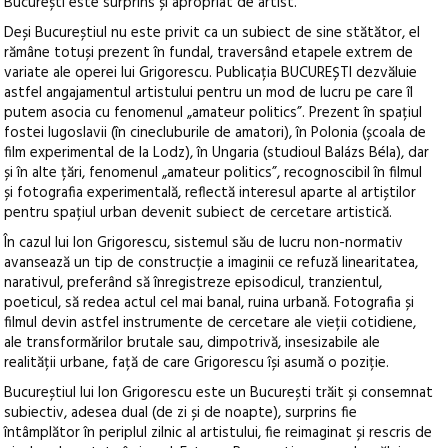
București este surprins și apropriat de artist.
Deși Bucureștiul nu este privit ca un subiect de sine stătător, el
rămâne totuși prezent în fundal, traversând etapele extrem de
variate ale operei lui Grigorescu. Publicația BUCUREȘTI dezvăluie
astfel angajamentul artistului pentru un mod de lucru pe care îl
putem asocia cu fenomenul „amateur politics”. Prezent în spațiul
fostei Iugoslavii (în cinecluburile de amatori), în Polonia (școala de
film experimental de la Lodz), în Ungaria (studioul Balázs Béla), dar
și în alte țări, fenomenul „amateur politics”, recognoscibil în filmul
și fotografia experimentală, reflectă interesul aparte al artiștilor
pentru spațiul urban devenit subiect de cercetare artistică.
În cazul lui Ion Grigorescu, sistemul său de lucru non-normativ
avansează un tip de construcție a imaginii ce refuză linearitatea,
narativul, preferând să înregistreze episodicul, tranzientul,
poeticul, să redea actul cel mai banal, ruina urbană. Fotografia și
filmul devin astfel instrumente de cercetare ale vieții cotidiene,
ale transformărilor brutale sau, dimpotrivă, insesizabile ale
realității urbane, față de care Grigorescu își asumă o poziție.
Bucureștiul lui Ion Grigorescu este un București trăit și consemnat
subiectiv, adesea dual (de zi și de noapte), surprins fie
întâmplător în periplul zilnic al artistului, fie reimaginat și rescris de