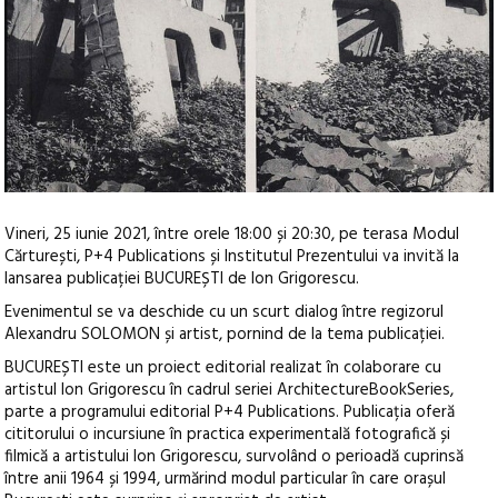
Vineri, 25 iunie 2021, între orele 18:00 și 20:30, pe terasa Modul
Cărturești, P+4 Publications și Institutul Prezentului va invită la
lansarea publicației BUCUREȘTI de Ion Grigorescu.
Evenimentul se va deschide cu un scurt dialog între regizorul
Alexandru SOLOMON și artist, pornind de la tema publicației.
BUCUREȘTI este un proiect editorial realizat în colaborare cu
artistul Ion Grigorescu în cadrul seriei ArchitectureBookSeries,
parte a programului editorial P+4 Publications. Publicația oferă
cititorului o incursiune în practica experimentală fotografică și
filmică a artistului Ion Grigorescu, survolând o perioadă cuprinsă
între anii 1964 și 1994, urmărind modul particular în care orașul