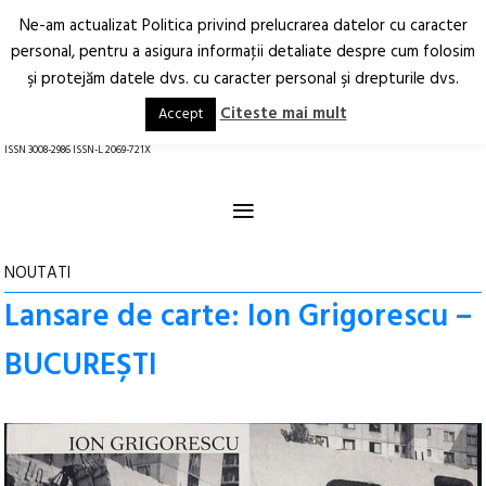
Ne-am actualizat Politica privind prelucrarea datelor cu caracter
Deschide
RO
EN
personal, pentru a asigura informaţii detaliate despre cum folosim
şi protejăm datele dvs. cu caracter personal şi drepturile dvs.
Arhitectură.
Oraș.
Societate.
Citeste mai mult
Accept
revistă online
ISSN 3008-2986 ISSN-L 2069-721X
≡
NOUTATI
Lansare de carte: Ion Grigorescu –
BUCUREȘTI