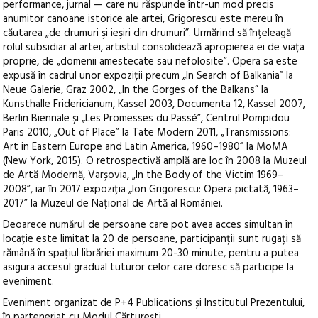
performance, jurnal — care nu răspunde într-un mod precis
anumitor canoane istorice ale artei, Grigorescu este mereu în
căutarea „de drumuri şi ieşiri din drumuri”. Urmărind să înțeleagă
rolul subsidiar al artei, artistul consolidează apropierea ei de viața
proprie, de „domenii amestecate sau nefolosite”. Opera sa este
expusă în cadrul unor expoziții precum „In Search of Balkania” la
Neue Galerie, Graz 2002, „In the Gorges of the Balkans” la
Kunsthalle Fridericianum, Kassel 2003, Documenta 12, Kassel 2007,
Berlin Biennale și „Les Promesses du Passé”, Centrul Pompidou
Paris 2010, „Out of Place” la Tate Modern 2011, „Transmissions:
Art in Eastern Europe and Latin America, 1960–1980” la MoMA
(New York, 2015). O retrospectivă amplă are loc în 2008 la Muzeul
de Artă Modernă, Varșovia, „In the Body of the Victim 1969–
2008”, iar în 2017 expoziția „Ion Grigorescu: Opera pictată, 1963–
2017” la Muzeul de Național de Artă al României.
Deoarece numărul de persoane care pot avea acces simultan în
locație este limitat la 20 de persoane, participanții sunt rugați să
rămână în spațiul librăriei maximum 20-30 minute, pentru a putea
asigura accesul gradual tuturor celor care doresc să participe la
eveniment.
Eveniment organizat de P+4 Publications și Institutul Prezentului,
în parteneriat cu Modul Cărturești.