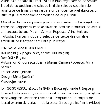
visele sale notate în jurnal. Este un București care se dezvăluie
treptat, cu problemele sale, cu limitele sale, cu spațiile sale
ruralizate de la marginea cartierelor de locuințe prefabricate, un
București al remodelărilor grobiene de după 1990.
Modul particular de privire și parcurgere subiectivă a orașului de
către Ion Grigorescu este analizat de textele istoricilor de artă și
arhitectură Juliana Maxim, Carmen Popescu, Alina Șerban.
Totodată cartea include o selecție de texte din jurnalele
artistului ce însoțesc secțiunile publicației.
ION GRIGORESCU. BUCUREȘTI
168 pagini (52 pagini text, aprox. 388 imagini)
Română / Engleză
Autori: Ion Grigorescu, Juliana Maxim, Carmen Popescu, Alina
Șerban
Editor: Alina Șerban
Design: Mihai Șovăială
Producție: Fabrik
Ion GRIGORESCU, născut în 1945 la București, unde trăiește și
lucrează și în prezent, este unul dintre cei mai cunoscuți artiști ai
neoavangardei artistice românești. Propunând un corpus de
lucrări extrem de variat — de la pictură, fotografie, film la (video)