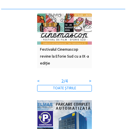
e artă urbană
Festivalul Cinemascop
Sleeping Beauties l
 NOW #5:
revine la Eforie Sud cu a IX-a
dulceață de amintiri
a libertății
ediție
borcan, o cameră ob
clătite cu apă miner
<
2/4
>
TOATE ȘTIRILE