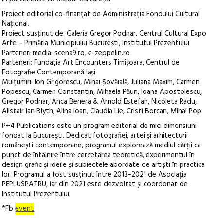
Proiect editorial co-finanțat de Administrația Fondului Cultural
Național.
Proiect susținut de: Galeria Gregor Podnar, Centrul Cultural Expo
Arte – Primăria Municipiului București, Institutul Prezentului
Parteneri media: scena9.ro, e-zeppelin.ro
Parteneri: Fundația Art Encounters Timișoara, Centrul de
Fotografie Contemporană Iași
Mulțumiri: Ion Grigorescu, Mihai Șovăială, Juliana Maxim, Carmen
Popescu, Carmen Constantin, Mihaela Păun, Ioana Apostolescu,
Gregor Podnar, Anca Benera & Arnold Estefan, Nicoleta Radu,
Alistair Ian Blyth, Alina Ioan, Claudia Lie, Cristi Borcan, Mihai Pop.
P+4 Publications este un program editorial de mici dimensiuni
fondat la București. Dedicat fotografiei, artei și arhitecturii
românești contemporane, programul explorează mediul cărții ca
punct de întâlnire între cercetarea teoretică, experimentul în
design grafic și ideile și subiectele abordate de artiști în practica
lor. Programul a fost susținut între 2013–2021 de Asociația
PEPLUSPATRU, iar din 2021 este dezvoltat și coordonat de
Institutul Prezentului.
*Fb
event