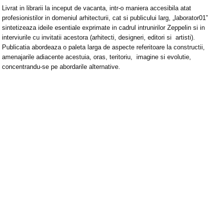
Livrat in librarii la inceput de vacanta, intr-o maniera accesibila atat
profesionistilor in domeniul arhitecturii, cat si publicului larg, „laborator01”
sintetizeaza ideile esentiale exprimate in cadrul intrunirilor Zeppelin si in
interviurile cu invitatii acestora (arhitecti, designeri, editori si artisti).
Publicatia abordeaza o paleta larga de aspecte referitoare la constructii,
amenajarile adiacente acestuia, oras, teritoriu, imagine si evolutie,
concentrandu-se pe abordarile alternative.