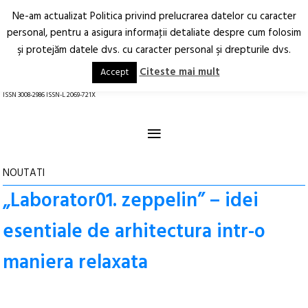
Ne-am actualizat Politica privind prelucrarea datelor cu caracter
Deschide
RO
EN
personal, pentru a asigura informaţii detaliate despre cum folosim
şi protejăm datele dvs. cu caracter personal şi drepturile dvs.
Arhitectură.
Oraș.
Societate.
Citeste mai mult
Accept
revistă online
ISSN 3008-2986 ISSN-L 2069-721X
≡
NOUTATI
„Laborator01. zeppelin” – idei
esentiale de arhitectura intr-o
maniera relaxata