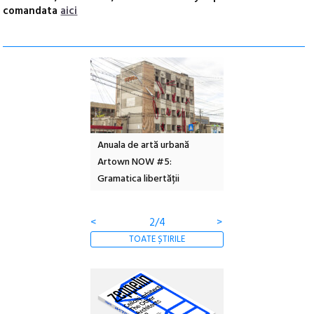
comandata
aici
l – Local Design
Anuala de artă urbană
Festivalul Cinemas
 2026
Artown NOW #5:
revine la Eforie Sud 
Gramatica libertății
ediție
<
2/4
>
TOATE ȘTIRILE