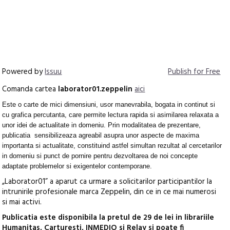
Powered by
Issuu
Publish for Free
Comanda cartea
laborator01.zeppelin
aici
Este o carte de mici dimensiuni, usor manevrabila, bogata in continut si
cu grafica percutanta, care permite lectura rapida si asimilarea relaxata a
unor idei de actualitate in domeniu. Prin modalitatea de prezentare,
publicatia sensibilizeaza agreabil asupra unor aspecte de maxima
importanta si actualitate, constituind astfel simultan rezultat al cercetarilor
in domeniu si punct de pornire pentru dezvoltarea de noi concepte
adaptate problemelor si exigentelor contemporane.
„Laborator01” a aparut ca urmare a solicitarilor participantilor la
intrunirile profesionale marca Zeppelin, din ce in ce mai numerosi
si mai activi.
Publicatia este disponibila la pretul de 29 de lei in librariile
Humanitas, Carturesti, INMEDIO si Relay si poate fi