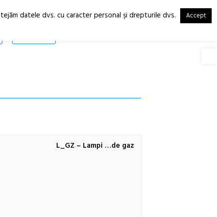
otejăm datele dvs. cu caracter personal şi drepturile dvs.
Accept
RO
EN
SHOP
Deschide
L_GZ – Lampi …de gaz