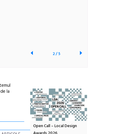
2
/
5
stemul
 de la
OELANDA – parc
Open Call – Local Design
Anuala de artă urbană
co-creație
Awards 2026
Artown NOW #5: