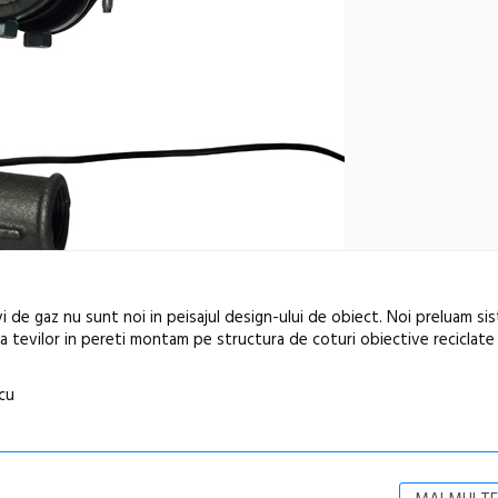
i de gaz nu sunt noi in peisajul design-ului de obiect. Noi preluam si
e a tevilor in pereti montam pe structura de coturi obiective reciclate
cu
În curând: P
de poezie și 