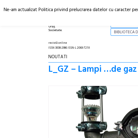
Ne-am actualizat Politica privind prelucrarea datelor cu caracter pe
Arhitectură.
NOI
Oraș.
Societate.
BIBLIOTECA D
revistă online
ISSN 3008-2986 ISSN-L 2069-721X
NOUTATI
L_GZ – Lampi …de gaz