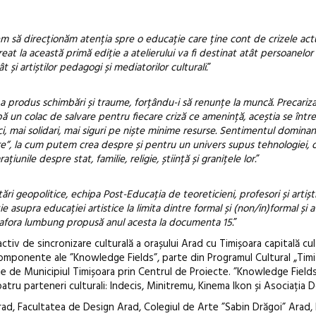
em să direcționăm atenția spre o educație care ține cont de crizele ac
creat la această primă ediție a atelierului va fi destinat atât persoanelor
și artiștilor pedagogi și mediatorilor culturali.
”
a produs schimbări și traume, forțându-i să renunțe la muncă. Precarizaț
ă un colac de salvare pentru fiecare criză ce amenință, aceștia se între
, mai solidari, mai siguri pe niște minime resurse. Sentimentul domina
e”, la cum putem crea despre și pentru un univers supus tehnologiei, 
țiunile despre stat, familie, religie, știință și granițele lor.
”
i geopolitice, echipa Post-Educația de teoreticieni, profesori și artiști
e asupra educației artistice la limita dintre formal și (non/in)formal și a 
etafora lumbung propusă anul acesta la documenta 15.
”
activ de sincronizare culturală a orașului Arad cu Timișoara capitală cu
 componente ale ”Knowledge Fields”, parte din Programul Cultural „Tim
ate de Municipiul Timișoara prin Centrul de Proiecte. ”Knowledge Fields
atru parteneri culturali: Indecis, Minitremu, Kinema Ikon și Asociația 
rad, Facultatea de Design Arad, Colegiul de Arte ”Sabin Drăgoi” Arad, 