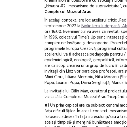
Kinema Ikon în colaborare cu asociația Doar M
„kimæra #2 : mecanisme de supraviețuire”
, c
Complexul Muzeal Arad
.
În același context, are loc atelierul critic „P
septembrie 2022 la
Biblioteca Judeţeană „A
ora 16:00. Evenimentul va avea ca invitați spec
în 1996, colectivul Time’s Up sunt interesați
complex de învățare și descoperire. Proiectele 
programele Europa Creativă, programul cultural 
atelierului va fi adresată pedagogia pentru / î
epidemiologică, ecologică, geopolitică, infor
are ca scop crearea unui grup de lucru în cadru
invitații din Linz vor participa profesori, arti
Mimi Ciora, Liliana Mercioiu, Nita Mocanu (S
Popa, Laurian Popa, Diana Serghiuță, Marius S
La invitația lui Călin Man, curatorul proiectu
vizitată la Complexul Muzeal Arad începând 
#1 Un prim capitol are ca subiect central moda
fața dificultăților. În acest context, mecanis
folosesc adesea în fața stresului și/sau a tra
același timp să-și mențină bunăstarea emoțional