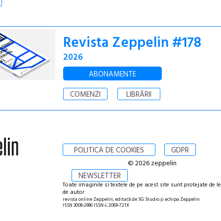
Revista Zeppelin #178
2026
ABONAMENTE
COMENZI
LIBRĂRII
POLITICA DE COOKIES
GDPR
© 2026 zeppelin
NEWSLETTER
Toate imaginile si textele de pe acest site sunt protejate de l
de autor
revista online Zeppelin, editată de SG Studio și echipa Zeppelin
ISSN 3008-2986 ISSN-L 2069-721X