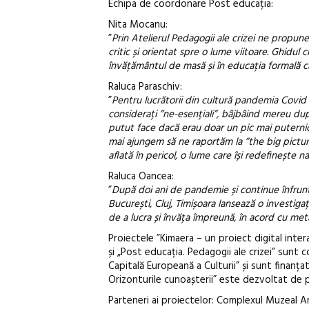
Echipa de coordonare Post educația:
Nita Mocanu:
”
Prin Atelierul Pedagogii ale crizei ne propun
critic și orientat spre o lume viitoare. Ghidul 
învățământul de masă și în educația formală cât 
Raluca Paraschiv:
”
Pentru lucrătorii din cultură pandemia Covid 
considerați ”ne-esențiali”, bâjbâind mereu dup
putut face dacă erau doar un pic mai puternici
mai ajungem să ne raportăm la ”the big pictur
aflată în pericol, o lume care își redefinește nara
Raluca Oancea:
”
După doi ani de pandemie și continue înfruntăr
București, Cluj, Timișoara lansează o investigați
de a lucra și învăța împreună, în acord cu m
Proiectele ”Kimaera – un proiect digital inter
și „Post educația. Pedagogii ale crizei” sunt
Capitală Europeană a Culturii” și sunt finanț
Orizonturile cunoașterii” este dezvoltat de p
Parteneri ai proiectelor: Complexul Muzeal A