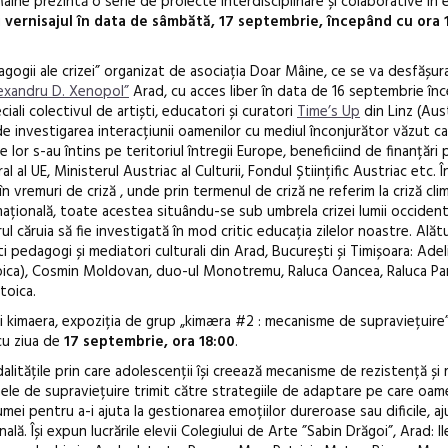
âine prezintă o serie de proiecte interdisciplinare și colaborative în 
u
vernisajul în data de sâmbătă, 17 septembrie, începând cu ora 1
edagogii ale crizei” organizat de asociația Doar Mâine, ce se va desfășur
lexandru D. Xenopol”
Arad, cu acces liber în data de 16 septembrie în
iali colectivul de artiști, educatori și curatori
Time’s Up
din Linz (Aus
 de investigarea interacțiunii oamenilor cu mediul înconjurător văzut 
Festivalul C
lor s-au întins pe teritoriul întregii Europe, beneficiind de finanțări 
revine la Efo
al UE, Ministerul Austriac al Culturii, Fondul Științific Austriac etc. Î
ediție
n vremuri de criză , unde prin termenul de criză ne referim la criză clim
mațională, toate acestea situându-se sub umbrela crizei lumii occidenta
l căruia să fie investigată în mod critic educația zilelor noastre. Alăt
ști pedagogi și mediatori culturali din Arad, București și Timișoara: Adel
toica), Cosmin Moldovan, duo-ul Monotremu, Raluca Oancea, Raluca Par
toica.
lui kimaera, expoziția de grup „kimæra #2 : mecanisme de supraviețuire
cu ziua de
17 septembrie, ora 18:00
.
litățile prin care adolescenții își creează mecanisme de rezistență și r
mele de supraviețuire trimit către strategiile de adaptare pe care oame
umei pentru a-i ajuta la gestionarea emoțiilor dureroase sau dificile, aj
ă. Își expun lucrările elevii Colegiului de Arte ”Sabin Drăgoi”, Arad: I