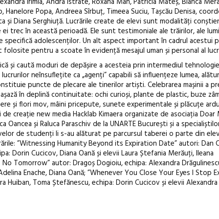
exandra Irimia, Andra Istrate, Roxana Man, Patricia Mateș, Bianca Mera
 Hanelore Popa, Andreea Sîrbuț, Timeea Suciu, Tașcău Denisa, coord
și Diana Serghiuță. Lucrările create de elevi sunt modalități conștie
 ei trec în această perioadă. Ele sunt testimoniale ale trăirilor, ale lumi
re specifică adolescenților. Un alt aspect important în cadrul acestui 
 folosite pentru a scoate în evidență mesajul uman și personal al lucră
ică și caută moduri de depășire a acesteia prin intermediul tehnologie
 lucrurilor neînsuflețite ca „agenți” capabili să influențeze lumea, alătu
onstituie puncte de plecare ale tinerilor artiști. Celebrarea mașinii a 
așază în deplină continuitate: ochi curioși, plante de plastic, buze zâ
nere și flori mov, mâini pricepute, sunete experimentale și plăcuțe ardu
ei de creație new media Hacklab Kimaera organizate de asociația Doar 
 Oancea și Raluca Paraschiv de la UNARTE București și a specialiștilo
elor de studenți li s-au alăturat pe parcursul taberei o parte din elevi
crările: ”Witnessing Humanity Beyond its Expiration Date” autori: Dan 
pa: Dorin Cucicov, Diana Oană și elevii Laura Ștefania Merăuți, Ileana
of No Tomorrow” autor: Dragoș Dogioiu, echipa: Alexandra Drăgulinesc
Adelina Enache, Diana Oană; ”Whenever You Close Your Eyes I Stop Ex
a Huiban, Toma Ștefănescu, echipa: Dorin Cucicov și elevii Alexandra I