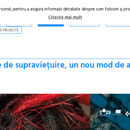
rsonal, pentru a asigura informaţii detaliate despre cum folosim şi pr
Citeste mai mult
ARTICOLE
STIRI
REVISTA PRINT
CONTACT
E PROIECTE
de supraviețuire, un nou mod de a 