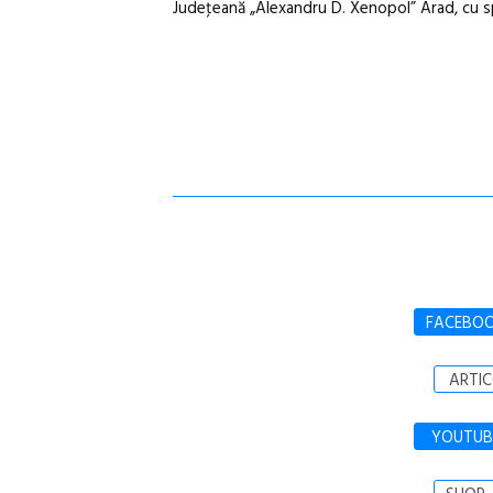
Judeţeană „Alexandru D. Xenopol” Arad, cu spr
FACEBO
ARTIC
YOUTUB