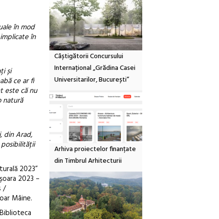
tuale în mod
 implicate în
Câștigătorii Concursului
Internațional „Grădina Casei
i și
Universitarilor, București”
abă ce ar fi
nt este că nu
o natură
, din Arad,
posibilității
Arhiva proiectelor finanțate
din Timbrul Arhitecturii
lturală 2023”
ișoara 2023 –
 /
Doar Mâine.
Biblioteca