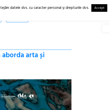
otejăm datele dvs. cu caracter personal şi drepturile dvs.
Accept
RO
EN
SHOP
Deschide
aborda arta și