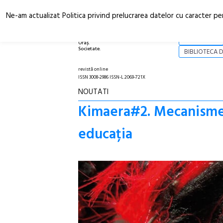
Ne-am actualizat Politica privind prelucrarea datelor cu caracter pe
Arhitectură.
NOI
Oraș.
Societate.
BIBLIOTECA D
revistă online
ISSN 3008-2986 ISSN-L 2069-721X
NOUTATI
Kimaera#2. Mecanisme 
educația