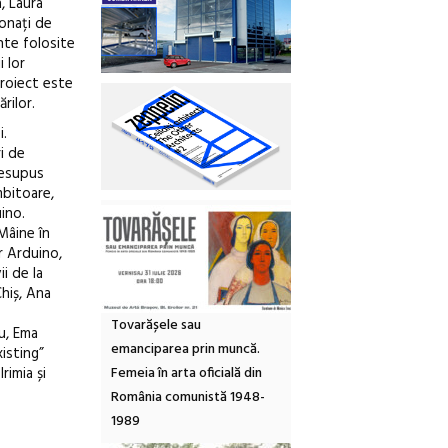
, Laura
onați de
nte folosite
i lor
proiect este
rilor.
i.
ri de
presupus
mbitoare,
ino.
Mâine în
r Arduino,
i de la
Chiș, Ana
Tovarășele sau
u, Ema
emanciparea prin muncă.
isting”
Femeia în arta oficială din
rimia și
România comunistă 1948-
1989