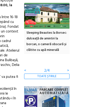
expoziția
8.00, la
a între 16-18
cepând cu
tria). Fondat
ca un context
inemascop
Sleeping Beauties la Borsec:
Festivalul Strada
prin
rie Sud cu a IX-a
dulceață de amintiri la
Armenească #10: concer
n cadrul
borcan, o cameră obscură și
ateliere și întâlniri în Gr
atică,
clătite cu apă minerală
Botanică
le. Atelierul
uri de
ina Bulibașă,
aschiv, Delia
<
2/4
>
TOATE ȘTIRILE
” va putea fi
eziliență în
nii le
utându-i în
leana