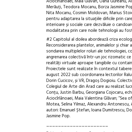
Aciocîrlănoaei, Maia Glăvan, Oana Gureanu, Al
Merăuți, Teodora Mocanu, Borza Jasmine Pop,
Nita Mocanu, Cosmin Moldovan, Marius Stoica 
pentru adaptarea la situațiile dificile prin care
interioare și sociale care dezvăluie o candoa
modalitatea prin care noile tehnologii au fost
#2 Capitolul al doilea abordează criza ecolog
Reconsiderarea plantelor, animalelor și chiar a
sondarea multiplelor roluri ale tehnologiei, c
angrenarea colectivă într-un joc rizomatic ce 
realități virtuale aproape tangibile cu contai
Proiectele sunt realizate în contextul taber
august 2022 sub coordonarea lectorilor Raluca
Dorin Cucicov, și VR, Dragoș Dogioiu. Colectiv
Colegiul de Arte din Arad care au realizat lu
Conțu, Justin Barbu, Georgiana Cojocaru, echi
Aciocîrlãnoaei, Maia Valentina Glăvan; ”Sea 
Motea, Selina Yilmaz, Alexandru Antonescu, 
autori: Emanuel Ștefan, Ioana Dumitrescu, Dor
Jasmine Pop.
_____________________