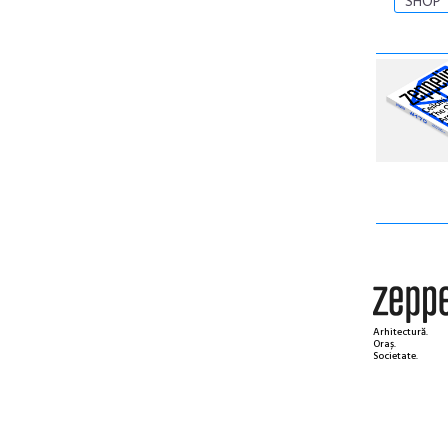
SHOP
Arhitectură.
Oraș.
Societate.