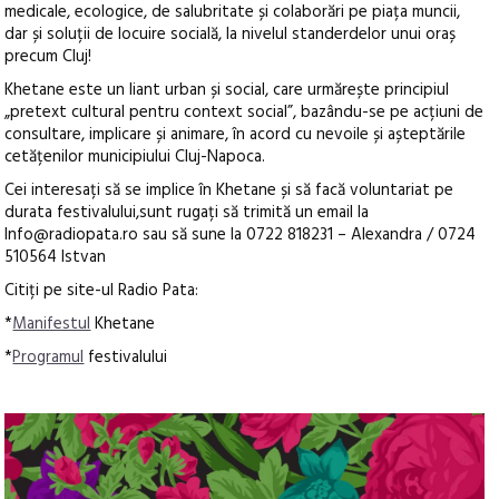
medicale, ecologice, de salubritate și colaborări pe piața muncii,
dar și soluții de locuire socială, la nivelul standerdelor unui oraș
precum Cluj!
Khetane este un liant urban și social, care urmărește principiul
„pretext cultural pentru context social”, bazându-se pe acțiuni de
consultare, implicare și animare, în acord cu nevoile și așteptările
cetățenilor municipiului Cluj-Napoca.
Cei interesați să se implice în Khetane și să facă voluntariat pe
durata festivalului,sunt rugați să trimită un email la
Info@radiopata.ro sau să sune la 0722 818231 – Alexandra / 0724
510564 Istvan
Citiți pe site-ul Radio Pata:
*
Manifestul
Khetane
*
Programul
festivalului