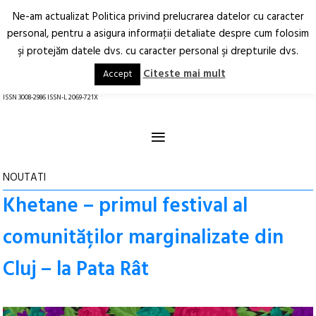
Ne-am actualizat Politica privind prelucrarea datelor cu caracter
Deschide
RO
EN
personal, pentru a asigura informaţii detaliate despre cum folosim
şi protejăm datele dvs. cu caracter personal şi drepturile dvs.
Arhitectură.
Oraș.
Societate.
Citeste mai mult
Accept
revistă online
ISSN 3008-2986 ISSN-L 2069-721X
≡
NOUTATI
Khetane – primul festival al
comunităților marginalizate din
Cluj – la Pata Rât