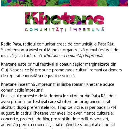
Radio Pata, radioul comunitar creat de comunitățile Pata Rât,
Stephenson și Meșterul Manole, organizează primul festival de
muzică și cultură romă:
Khetane – comunități împreună!
Khetane este primul festival al comunităților marginalizate din
Cluj-Napoca ce își propune promovarea culturii romani ca demers
de reparație morală și de justiție socială.
Khetane înseamnă „împreună” în limba romani! Khetane aduce
comunitățile împreună!
Festivalul pornește de la dorința locuitorilor din Pata Rât de a
avea propriul lor festival care să ofere un program cultural
alcătuit după preferințele lor. Timp de 3 zile, în perioada 12-14
august, în cadrul Khetane vor avea loc evenimente culturale:
concerte, proiecții de film, prezentări de modă, dezbateri,
activități pentru copii etc., toate gândite și adaptate special