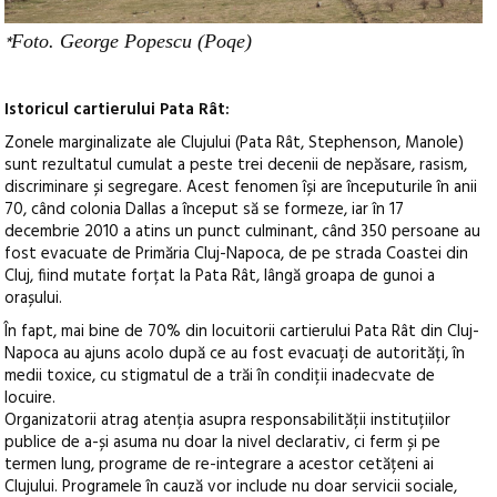
*
Foto. George Popescu (Poqe)
Istoricul cartierului Pata Rât:
Zonele marginalizate ale Clujului (Pata Rât, Stephenson, Manole)
sunt rezultatul cumulat a peste trei decenii de nepăsare, rasism,
discriminare și segregare. Acest fenomen își are începuturile în anii
70, când colonia Dallas a început să se formeze, iar în 17
decembrie 2010 a atins un punct culminant, când 350 persoane au
fost evacuate de Primăria Cluj-Napoca, de pe strada Coastei din
Cluj, fiind mutate forțat la Pata Rât, lângă groapa de gunoi a
orașului.
În fapt, mai bine de 70% din locuitorii cartierului Pata Rât din Cluj-
Napoca au ajuns acolo după ce au fost evacuați de autorități, în
medii toxice, cu stigmatul de a trăi în condiții inadecvate de
locuire.
Organizatorii atrag atenția asupra responsabilității instituțiilor
publice de a-și asuma nu doar la nivel declarativ, ci ferm și pe
termen lung, programe de re-integrare a acestor cetățeni ai
Clujului. Programele în cauză vor include nu doar servicii sociale,