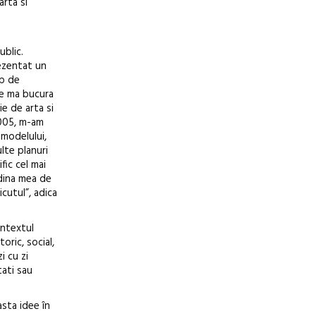
arta si
ublic.
rezentat un
up de
ce ma bucura
e de arta si
2005, m-am
 modelului,
lte planuri
fic cel mai
adina mea de
cutul”, adica
ontextul
oric, social,
i cu zi
ati sau
asta idee în