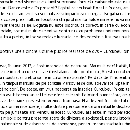
zarea în mod sistematic a lumii subterane, întrucât carbunele asigura 
buri. Dar ce este el în prezent? Faptul ca am lasat Bogatia în oras, am
de ea, dar am vrut sa semnalizez si împartirea ei inegala. Bogatia natu
 coste prea mult, iar locuitorii din jurul marilor halde miniere nu-si m
m ar trebui sa fie. Bogatia nu este distribuita corect. În tarile cu ec
 sociale, tot mai multi oameni se confrunta cu problema unei remunera
a pietei,. în loc sa regleze lucrurile, se dovedeste a fi sursa unui h
potriva uneia dintre lucrarile publice realizate de dvs – Curcubeul di
ia, în iunie 2012, a fost incendiat de patru ori. Mai mult decât atât, 
e ne întreba cu ce ocazie îl instalam acolo, pentru ca „Acest curcube
noastra, ar trebui sa fie în culorile nationale.” Pe data de 11 noiembri
 în timpul marsului de pe strazile Varsoviei se dau adevarate lupte în
ptgânditori“. De aceea, am vrut neaparat sa instalez Curcubeul în capita
 el a avut tocmai un astfel de efect calmant. Folosind o metafora, am
aze de soare, prevestind vremea frumoasa. El a devenit însa destul d
upa prima incendiere, multe dintre persoanele carora initial le displa
sta pe jumatate ars. Pentru ei acest Curcubeu ars este, în mod parado
simbolic pentru prezenta stare de divizare a societatii, pentru istori
nationale si de eliberare si, de asemenea, pentru reconstructia lui din