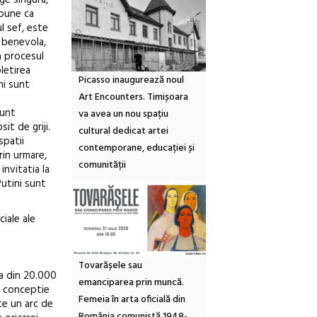
ge singura,
spune ca
l sef, este
 benevola,
în procesul
letirea
Picasso inaugurează noul
ni sunt
Art Encounters. Timișoara
sunt
va avea un nou spațiu
it de griji.
cultural dedicat artei
spatii
contemporane, educației și
rin urmare,
comunității
invitatia la
Putini sunt
iale ale
Tovarășele sau
sa din 20.000
emanciparea prin muncă.
la conceptie
Femeia în arta oficială din
te un arc de
România comunistă 1948-