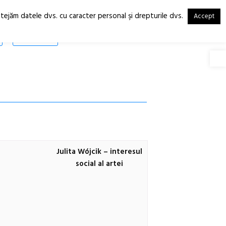
otejăm datele dvs. cu caracter personal şi drepturile dvs.
Accept
RO
EN
SHOP
Deschide
Julita Wójcik – interesul
social al artei