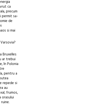
energia
 vrut ca
rala, precum
ai permit sa-
onomie de
ri
aos si mai
n Varsovia?
la Bruxelles
u ar trebui
e, în Polonia
tre
la, pentru a
 putea
e repede si
cea au
xal, frumos,
a orasului
 ruine.