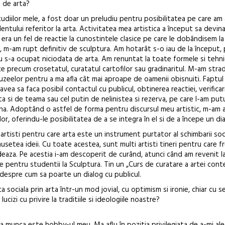
 de arta?
ediție
studiilor mele, a fost doar un preludiu pentru posibilitatea pe care am
entului referitor la arta. Activitatea mea artistica a început sa devin
era un fel de reactie la cunostintele clasice pe care le dobândisem la
 m-am rupt definitiv de sculptura. Am hotarât s-o iau de la început
nu s-a ocupat niciodata de arta. Am renuntat la toate formele si tehni
ce precum crosetatul, curatatul cartofilor sau gradinaritul. M-am strad
 muzeelor pentru a ma afla cât mai aproape de oamenii obisnuiti. Faptul
vea sa faca posibil contactul cu publicul, obtinerea reactiei, verificarii
ata si de teama sau cel putin de nelinistea si rezerva, pe care l-am pu
ana. Adoptând o astfel de forma pentru discursul meu artistic, m-am 
or, oferindu-le posibilitatea de a se integra în el si de a începe un dia
 artisti pentru care arta este un instrument purtator al schimbarii soc
usetea ideii. Cu toate acestea, sunt multi artisti tineri pentru care 
deaza. Pe acestia i-am descoperit de curând, atunci când am revenit 
re pentru studentii la Sculptura. Tin un „Curs de curatare a artei con
i despre cum sa poarte un dialog cu publicul.
a sociala prin arta într-un mod jovial, cu optimism si ironie, chiar cu se
cizi cu privire la traditiile si ideologiile noastre?