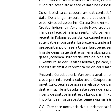
triumf dedicat artei si vietii cotidiene, care
culori din acest arc ar face ca imaginea curcu
Cu simbolistica curcubeului am luat contact în
date. De-a lungul timpului, ea s-a tot schimb
este zâmbetul zeitei Iris. Cartea Genezei me
Creatie. Indienii din America de Nord cred ca
irlandeza face, pâna în prezent, multi oameni 
recent, în Polonia socialista, curcubeul era 
activitatile importante. La Bruxelles, unde a 
presedintiei poloneze a Uniunii Europene, sem
linia de demarcatie dintre oamenii obisnuiti 
gasea „comoara” birocratiei atât de bine struct
Luxemburg se derula viata normala, pe care, p
aceasta institutie reprezinta de obicei o mar
Prezenta Curcubeului la Varsovia a avut un cu
creat: prin interventia colectiva a Coopera
privit Curcubeul este aceea a relatiilor de pa
dintre misiunile artistului este aceea de a p
intens dezbatute în întreaga Europa, iar în 
Importanta si forta acestei teme s-au rasfrânt
C.C.: Care este motivatia dvs. fundamentala în