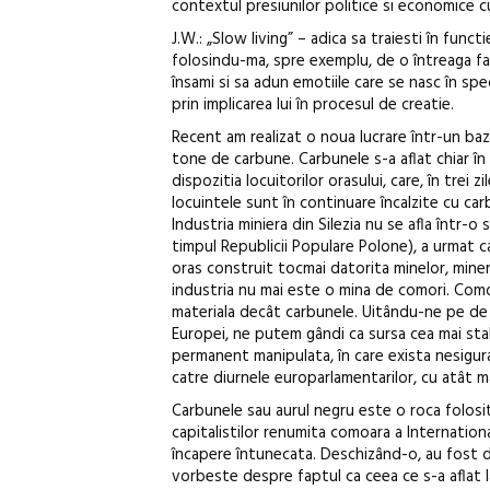
contextul presiunilor politice si economice
J.W.: „Slow living” – adica sa traiesti în functi
folosindu-ma, spre exemplu, de o întreaga fabr
însami si sa adun emotiile care se nasc în spe
prin implicarea lui în procesul de creatie.
Recent am realizat o noua lucrare într-un bazi
tone de carbune. Carbunele s-a aflat chiar în c
dispozitia locuitorilor orasului, care, în trei
locuintele sunt în continuare încalzite cu ca
Industria miniera din Silezia nu se afla într-o
timpul Republicii Populare Polone), a urmat cap
oras construit tocmai datorita minelor, mineri
industria nu mai este o mina de comori. Comor
materiala decât carbunele. Uitându-ne pe de
Europei, ne putem gândi ca sursa cea mai stab
permanent manipulata, în care exista nesigur
catre diurnele europarlamentarilor, cu atât ma
Carbunele sau aurul negru este o roca folosita 
capitalistilor renumita comoara a Internationa
încapere întunecata. Deschizând-o, au fost 
vorbeste despre faptul ca ceea ce s-a aflat 