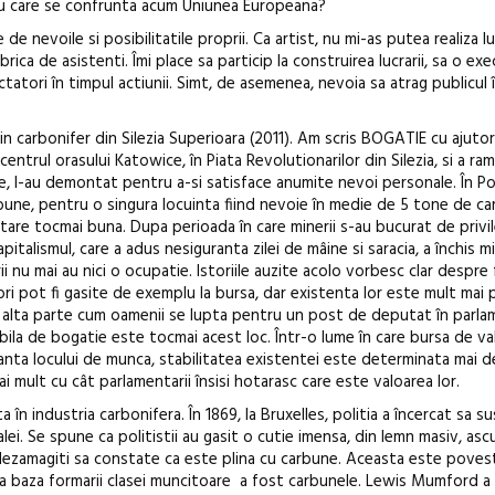
 cu care se confrunta acum Uniunea Europeana?
e de nevoile si posibilitatile proprii. Ca artist, nu mi-as putea realiza lu
ica de asistenti. Îmi place sa particip la construirea lucrarii, sa o ex
ctatori în timpul actiunii. Simt, de asemenea, nevoia sa atrag publicul î
n carbonifer din Silezia Superioara (2011). Am scris BOGATIE cu ajutoru
entrul orasului Katowice, în Piata Revolutionarilor din Silezia, si a ram
 zile, l-au demontat pentru a-si satisface anumite nevoi personale. În Po
rbune, pentru o singura locuinta fiind nevoie în medie de 5 tone de ca
 stare tocmai buna. Dupa perioada în care minerii s-au bucurat de privile
italismul, care a adus nesiguranta zilei de mâine si saracia, a închis m
i nu mai au nici o ocupatie. Istoriile auzite acolo vorbesc clar despre 
i pot fi gasite de exemplu la bursa, dar existenta lor este mult mai 
 alta parte cum oamenii se lupta pentru un post de deputat în parla
ila de bogatie este tocmai acest loc. Într-o lume în care bursa de va
anta locului de munca, stabilitatea existentei este determinata mai 
i mult cu cât parlamentarii însisi hotarasc care este valoarea lor.
în industria carbonifera. În 1869, la Bruxelles, politia a încercat sa s
lei. Se spune ca politistii au gasit o cutie imensa, din lemn masiv, asc
dezamagiti sa constate ca este plina cu carbune. Aceasta este poves
la baza formarii clasei muncitoare a fost carbunele. Lewis Mumford a 