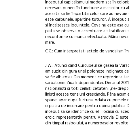
începutul capitalismului modern sta în coloni
necesara punerii în functiune a masinilor cu a
aceasta sa fie împartita celor care au nevoie 
este carbunele, apartine tuturor. A început sa
si încalzeasca locuintele. Ceva nu este asa cu
piata se observa o accentuare a stratificarii
neconforme cu munca efectuata. Mâna nevazuta 
mare.
C.C.: Cum interpretati actele de vandalism îm
J.W.: Atunci când Curcubeul se gasea la Varsov
am auzit din gura unei poloneze indignate car
sa fie alb-rosu. Din moment ce reprezinta tara 
sarbatorim Ziua Independentei. Din anul 2011,
nationalisti si toti ceilalti cetateni „ne-dre
linisti aceste tensiuni crescânde. Pâna acum
spune: apar dupa furtuna, odata cu primele r
o piatra de încercare pentru opinia publica. D
început sa se identifice cu el. Tocmai cu ace
eroic, reprezentativ pentru Varsovia. El este 
din timpul razboiului, a numeroaselor revolte 