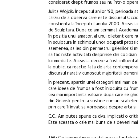
considerat drept frumos sau nu într-o opera
Julita Wójcik: Începutul anilor ’90, perioada 
târziu de a observa care este discursul Occid
constienta la începutul anului 2000. Aceasta 
de Sculptura. Dupa ce am terminat Academia,
în pozitia unui amator, al unui diletant care 
în sculptura în schimbul unor ocupatii prozai
asemenea, sa ies din perimetrul galeriilor si
sa fac niste activitati desprinse din cotidian a
lui imediate. Aceasta decizie a fost influent
la public, ca reactie fata de arta contempor
discursul narativ cunoscut majoritatii oamenil
În prezent, apartin unei categorii mai mari de
care ideea de frumos a fost înlocuita cu frum
cea mai importanta valoare dupa care se ghi
din Gdansk pentru a sustine cursuri si atelie
prin care îi învat sa vorbeasca despre arta s
C.C.: Am putea spune ca dvs. implicati o critic
Este aceasta o cale mai buna de a deveni mai lu