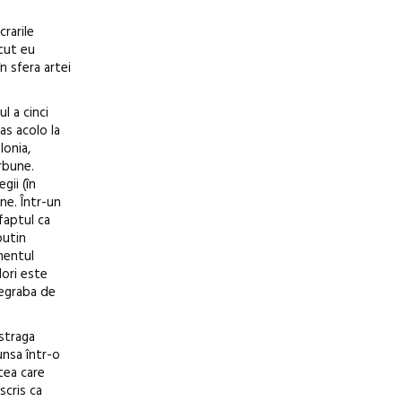
crarile
ecut eu
n sfera artei
l a cinci
as acolo la
lonia,
rbune.
gii (în
ine. Într-un
faptul ca
putin
mentul
lori este
degraba de
ustraga
unsa într-o
tea care
scris ca