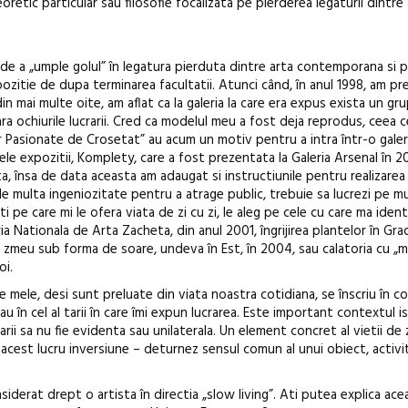
retic particular sau filosofie focalizata pe pierderea legaturii dintre 
de a „umple golul” în legatura pierduta dintre arta contemporana si p
ozitie de dupa terminarea facultatii. Atunci când, în anul 1998, am p
 mai multe oite, am aflat ca la galeria la care era expus exista un gr
 ochiurile lucrarii. Cred ca modelul meu a fost deja reprodus, ceea 
Pasionate de Crosetat” au acum un motiv pentru a intra într-o galeri
rele expozitii, Komplety, care a fost prezentata la Galeria Arsenal în 
a, însa de data aceasta am adaugat si instructiunile pentru realizarea
e multa ingeniozitate pentru a atrage public, trebuie sa lucrezi pe mu
ati pe care mi le ofera viata de zi cu zi, le aleg pe cele cu care ma identi
eria Nationala de Arta Zacheta, din anul 2001, îngrijirea plantelor în Gr
ui zmeu sub forma de soare, undeva în Est, în 2004, sau calatoria cu „mi
oi.
e mele, desi sunt preluate din viata noastra cotidiana, se înscriu în c
în cel al tarii în care îmi expun lucrarea. Este important contextul ist
crarii sa nu fie evidenta sau unilaterala. Un element concret al vietii de z
est lucru inversiune – deturnez sensul comun al unui obiect, activit
onsiderat drept o artista în directia „slow living”. Ati putea explica ace