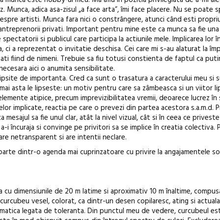
 munca este hobby-ul meu. Ma aflu în pozitia privilegiata de a-mi ale
rez. Munca, adica asa-zisul „a face arta”, îmi face placere. Nu se poate 
pre artisti. Munca fara nici o constrângere, atunci când esti propriu
ntreprenorii privati. Important pentru mine este ca munca sa fie una
spectatorii si publicul care participa la actiunile mele. Implicarea lor 
 ci a reprezentat o invitatie deschisa. Cei care mi s-au alaturat la împ
gati fiind de nimeni. Trebuie sa fiu totusi constienta de faptul ca puti
ecesara aici o anumita sensibilitate.
ipsite de importanta. Cred ca sunt o trasatura a caracterului meu si 
ai asta le lipseste: un motiv pentru care sa zâmbeasca si un viitor lips
 elemente atipice, precum imprevizibilitatea vremii, deoarece lucrez în 
or implicate, reactia pe care o prevezi din partea acestora s.a.m.d. P
mesajul sa fie unul clar, atât la nivel vizual, cât si în ceea ce priveste 
-i încuraja si convinge pe privitori sa se implice în creatia colectiva. 
are netransparent si are intentii neclare.
parte dintr-o agenda mai cuprinzatoare cu privire la angajamentele soc
ra cu dimensiunile de 20 m latime si aproximativ 10 m înaltime, compu
ui curcubeu vesel, colorat, ca dintr-un desen copilaresc, ating si actua
matica legata de toleranta. Din punctul meu de vedere, curcubeul es