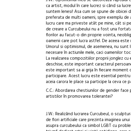
J.W.: Optimismul meu se datoreaza faptului ca
ca artist, modul în care lucrez si când sa luc
suntem lenesi! Asa cum se spune de obicei des
preferata de multi oameni, spre exemplu de a
lucru care ma priveste atât pe mine, cât si pe 
de creare a Curcubeului nu a fost una fortata,
florilor au facut-o din proprie vointa, neobli
oamenii care pot lucra astfel. De aceea este n
Umorul si optimismul, de asemenea, nu sunt l
necesare în actiunile mele, caci oamenilor tocm
La realizarea compozitiilor proprii jonglez cu
deschise, este important caracterul persoanel
este important sa ai grija în fiecare moment ca 
participare. Acest lucru este esential pentru a
aceia carora le place sa participe la ceva ce p
C.C.: Abordarea chestiunilor de gender face 
artistilor în promovarea tolerantei?
J.W.: Realizând lucrarea Curcubeul, o sculptu
de flori artificiale care prezinta imaginea un
asupra curcubeului ca simbol LGBT cu proble