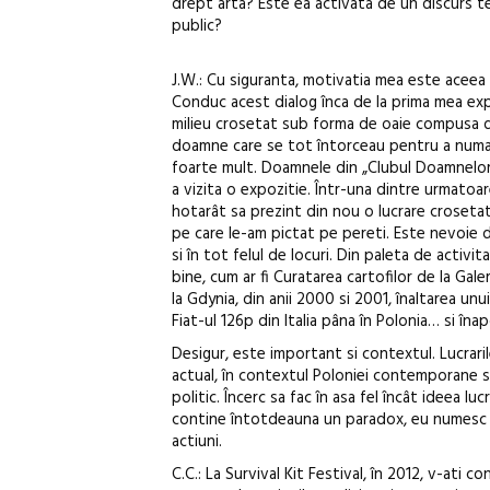
drept arta? Este ea activata de un discurs teo
public?
J.W.: Cu siguranta, motivatia mea este aceea 
Conduc acest dialog înca de la prima mea exp
milieu crosetat sub forma de oaie compusa din
doamne care se tot întorceau pentru a numara
foarte mult. Doamnele din „Clubul Doamnelor 
a vizita o expozitie. Într-una dintre urmatoa
hotarât sa prezint din nou o lucrare crosetat
pe care le-am pictat pe pereti. Este nevoie d
si în tot felul de locuri. Din paleta de activit
bine, cum ar fi Curatarea cartofilor de la Gal
la Gdynia, din anii 2000 si 2001, înaltarea un
Fiat-ul 126p din Italia pâna în Polonia… si înap
Desigur, este important si contextul. Lucraril
actual, în contextul Poloniei contemporane sau 
politic. Încerc sa fac în asa fel încât ideea lu
contine întotdeauna un paradox, eu numesc ac
actiuni.
C.C.: La Survival Kit Festival, în 2012, v-ati c