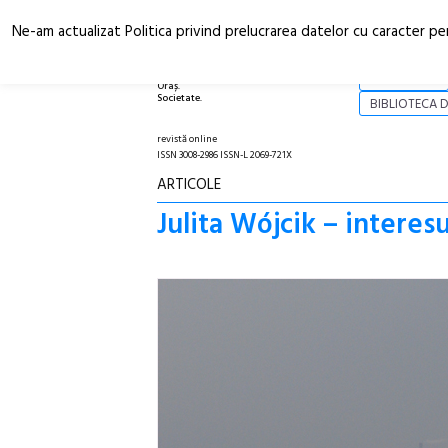
Ne-am actualizat Politica privind prelucrarea datelor cu caracter pe
Arhitectură.
NOI
Oraș.
Societate.
BIBLIOTECA D
revistă online
ISSN 3008-2986 ISSN-L 2069-721X
ARTICOLE
Julita Wójcik – interesul