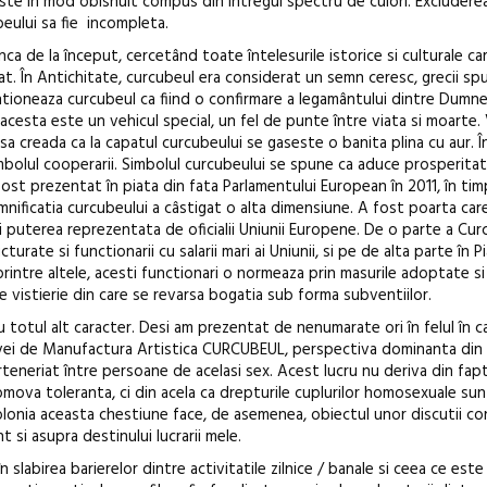
 este în mod obisnuit compus din întregul spectru de culori. Excluderea
beului sa fie incompleta.
ca de la început, cercetând toate întelesurile istorice si culturale ca
at. În Antichitate, curcubeul era considerat un semn ceresc, grecii sp
ntioneaza curcubeul ca fiind o confirmare a legamântului dintre Dumne
 acesta este un vehicul special, un fel de punte între viata si moarte.
sa creada ca la capatul curcubeului se gaseste o banita plina cu aur. Î
simbolul cooperarii. Simbolul curcubeului se spune ca aduce prosperitat
fost prezentat în piata din fata Parlamentului European în 2011, în tim
nificatia curcubeului a câstigat o alta dimensiune. A fost poarta car
si puterea reprezentata de oficialii Uniunii Europene. De o parte a Cur
urate si functionarii cu salarii mari ai Uniunii, si pe de alta parte în P
rintre altele, acesti functionari o normeaza prin masurile adoptate s
e vistierie din care se revarsa bogatia sub forma subventiilor.
 totul alt caracter. Desi am prezentat de nenumarate ori în felul în ca
tivei de Manufactura Artistica CURCUBEUL, perspectiva dominanta din
rteneriat între persoane de acelasi sex. Acest lucru nu deriva din fap
romova toleranta, ci din acela ca drepturile cuplurilor homosexuale su
Polonia aceasta chestiune face, de asemenea, obiectul unor discutii c
 si asupra destinului lucrarii mele.
 slabirea barierelor dintre activitatile zilnice / banale si ceea ce est