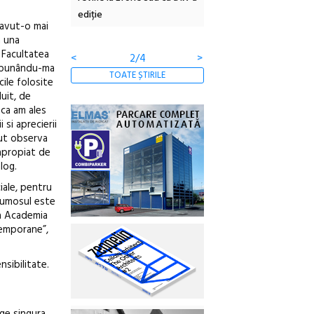
borcan, o cameră obscură și
ateliere și întâlniri în Gr
 avut-o mai
clătite cu apă minerală
Botanică
a una
 Facultatea
<
3/4
>
, punându-ma
TOATE ȘTIRILE
cile folosite
uit, de
 ca am ales
 si aprecierii
tut observa
apropiat de
log.
iale, pentru
frumosul este
la Academia
temporane”,
nsibilitate.