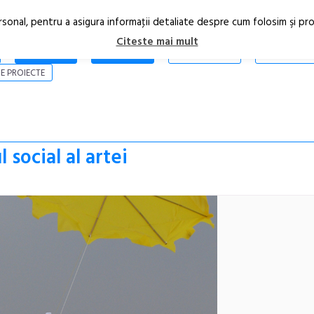
rsonal, pentru a asigura informaţii detaliate despre cum folosim şi pr
Citeste mai mult
ARTICOLE
STIRI
REVISTA PRINT
CONTACT
E PROIECTE
 social al artei