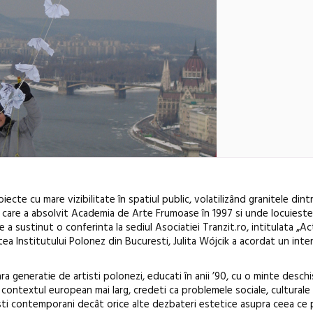
cte cu mare vizibilitate în spatiul public, volatilizând granitele dintre
în care a absolvit Academia de Arte Frumoase în 1997 si unde locuieste 
 a sustinut o conferinta la sediul Asociatiei Tranzit.ro, intitulata „Act
atea Institutului Polonez din Bucuresti, Julita Wójcik a acordat un inter
a generatie de artisti polonezi, educati în anii ’90, cu o minte deschi
n contextul european mai larg, credeti ca problemele sociale, culturale 
Festivalul C
sti contemporani decât orice alte dezbateri estetice asupra ceea ce 
revine la Efo