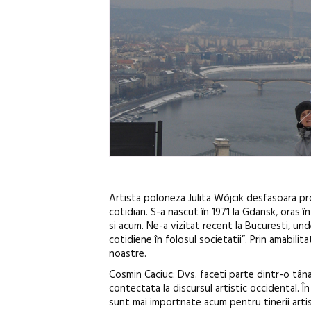
Artista poloneza Julita Wójcik desfasoara proie
cotidian. S-a nascut în 1971 la Gdansk, oras 
si acum. Ne-a vizitat recent la Bucuresti, unde
cotidiene în folosul societatii”. Prin amabilit
noastre.
Cosmin Caciuc: Dvs. faceti parte dintr-o tânar
contectata la discursul artistic occidental. Î
sunt mai importnate acum pentru tinerii arti