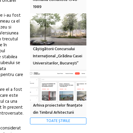
 oricarei
1989
re i-au fost
uneau ca el
zeu si
 Versiunea
n trecutul
e în
Câștigătorii Concursului
pul
Internațional „Grădina Casei
e stabilea
cubeului se
Universitarilor, București”
iata
i pentru care
re el a fost
 care este
tul ca una
Arhiva proiectelor finanțate
nt în prezent
din Timbrul Arhitecturii
ontroversate.
TOATE ȘTIRILE
e considerat