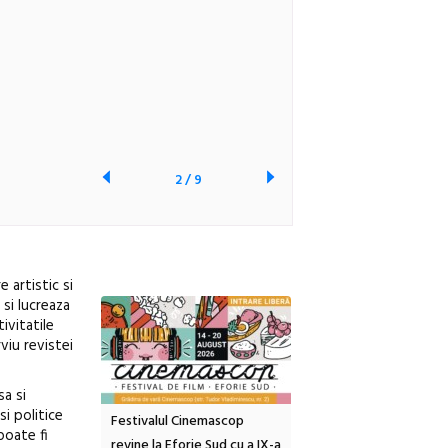
2
/
9
 artistic si
si lucreaza
ivitatile
viu revistei
sa si
si politice
inemascop
Sleeping Beauties la Borsec:
Festivalul Strada
poate fi
rie Sud cu a IX-a
dulceață de amintiri la
Armenească #10: concer