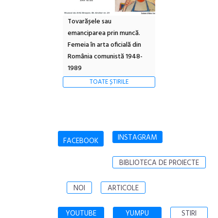
Tovarășele sau
emanciparea prin muncă.
Femeia în arta oficială din
România comunistă 1948-
1989
TOATE ȘTIRILE
INSTAGRAM
FACEBOOK
BIBLIOTECA DE PROIECTE
NOI
ARTICOLE
YOUTUBE
YUMPU
STIRI