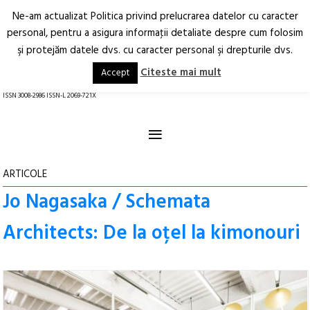
Ne-am actualizat Politica privind prelucrarea datelor cu caracter
Deschide
RO
EN
personal, pentru a asigura informaţii detaliate despre cum folosim
şi protejăm datele dvs. cu caracter personal şi drepturile dvs.
Arhitectură.
Oraș.
Societate.
Citeste mai mult
Accept
revistă online
ISSN 3008-2986 ISSN-L 2069-721X
≡
ARTICOLE
Jo Nagasaka / Schemata
Architects: De la oțel la kimonouri