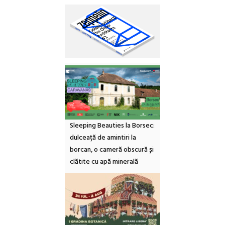
Sleeping Beauties la Borsec:
dulceață de amintiri la
borcan, o cameră obscură și
clătite cu apă minerală