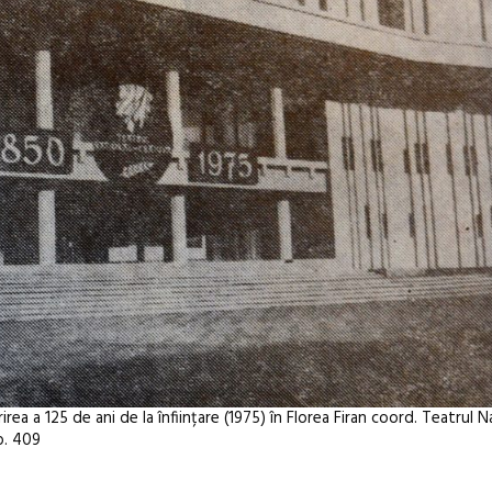
ea a 125 de ani de la înființare (1975) în Florea Firan coord. Teatrul N
p. 409