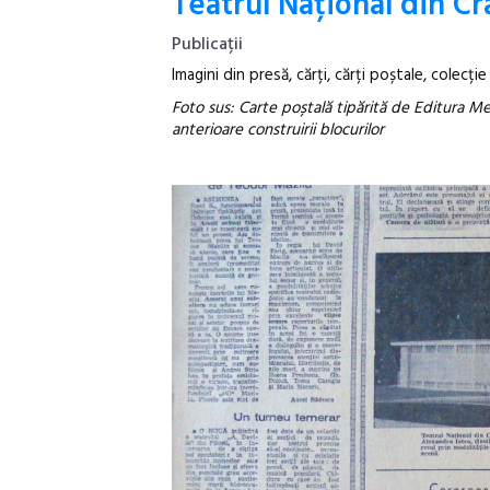
Teatrul Național din Cr
Publicații
Imagini din presă, cărți, cărți poștale, colecție
Foto sus: Carte poștală tipărită de Editura Me
anterioare construirii blocurilor