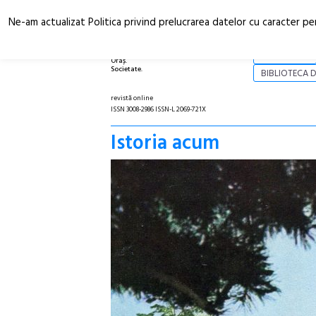
Ne-am actualizat Politica privind prelucrarea datelor cu caracter pe
Arhitectură.
NOI
Oraș.
Societate.
BIBLIOTECA D
revistă online
ISSN 3008-2986 ISSN-L 2069-721X
Istoria acum