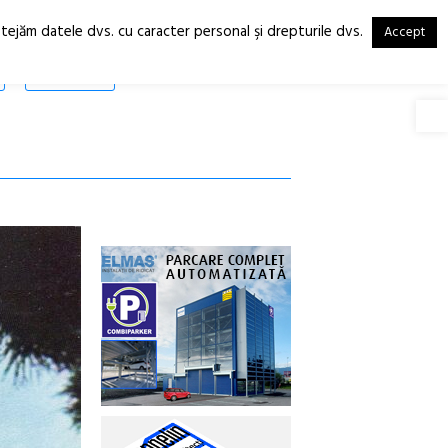
otejăm datele dvs. cu caracter personal şi drepturile dvs.
Accept
RO
EN
SHOP
Deschide