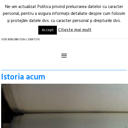
Ne-am actualizat Politica privind prelucrarea datelor cu caracter
Deschide
RO
EN
personal, pentru a asigura informaţii detaliate despre cum folosim
şi protejăm datele dvs. cu caracter personal şi drepturile dvs.
Arhitectură.
Oraș.
Societate.
Citeste mai mult
Accept
revistă online
ISSN 3008-2986 ISSN-L 2069-721X
≡
Istoria acum