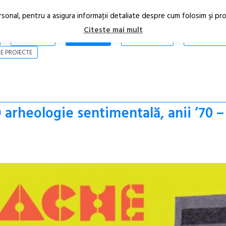
rsonal, pentru a asigura informaţii detaliate despre cum folosim şi pr
Citeste mai mult
ARTICOLE
STIRI
REVISTA PRINT
CONTACT
E PROIECTE
O arheologie sentimentală, anii ’70 –