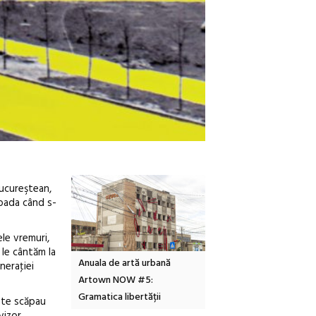
bucureştean,
ioada când s-
ele vremuri,
 le cântăm la
Anuala de artă urbană
Festivalul Cinemascop
Sleeping B
eneraţiei
Artown NOW #5:
revine la Eforie Sud cu a IX-a
dulceață de
Gramatica libertății
ediție
borcan, o 
e te scăpau
clătite cu 
vizor.