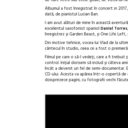
Albumul a fost înregistrat în concert in 2017,
dată, de pianistul Lucian Ban.
I-am avut alături de mine în această aventură
excelentul saxofonist spaniol
Daniel Torres
înregistrez și Garden Beast, și One Life Left, 
Din motive tehnice, vocea lui Vlad de la ultim
cântecul în studio, ceea ce a fost o premier
Filmul pe care o să-l vedeți, care a fi trebuit
control. Inițial dorisem să includ și câteva am
încât a devenit un fel de semi-documentar. Ed
CD-ului. Acesta va apărea într-o copertă de ca
doisprezece pagini, cu fotografii vechi făcute