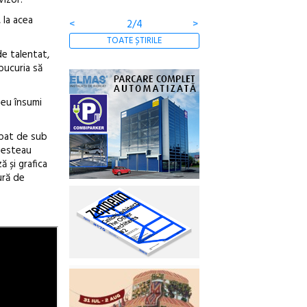
 la acea
<
3/4
>
TOATE ȘTIRILE
de talentat,
bucuria să
 eu însumi
căpat de sub
ovesteau
ă și grafica
ură de