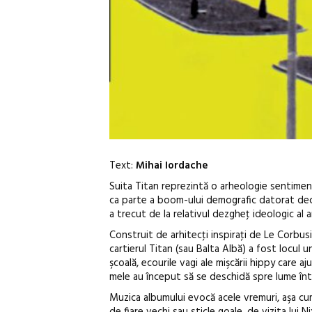
Text:
Mihai Iordache
Suita Titan reprezintă o arheologie sentimenta
ca parte a boom-ului demografic datorat decre
a trecut de la relativul dezgheţ ideologic al a
Construit de arhitecţi inspiraţi de Le Corbusi
cartierul Titan (sau Balta Albă) a fost locul 
şcoală, ecourile vagi ale mişcării hippy care aju
mele au început să se deschidă spre lume într-
Muzica albumului evocă acele vremuri, aşa cum 
de fiare vechi sau sticle goale, de vizita lui Ni