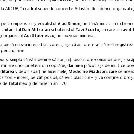
 la ARCUB, în cadrul seriei de concerte Artist in Residence organizate,
 pe trompetistul și vocalistul
Vlad Simon
, un tânăr muzician extrem 
, chitaristul
Dan Mitrofan
și bateristul
Tavi Scurtu
, cu care am avut 
și organistul
Adi Stoenescu
, un muzician minunat.
a piesă nu s-a înregistrat corect, așa că am preferat să re-înregistrez
ă pentru mine.
 pur și simplu să vă îndemne să sprijiniți discul, pre-comandîndu-l, a s
intiri ale unor prieteni din copilărie, dar mi-a plăcut așa de mult ce p
itarea video îi aparține fiicei mele,
Medicine Madison
, care semneaz
rton – încerc, pe cât posibil, să evit plasticul – și va conține o broș
 de tatăl meu și de mine în anii ’70.