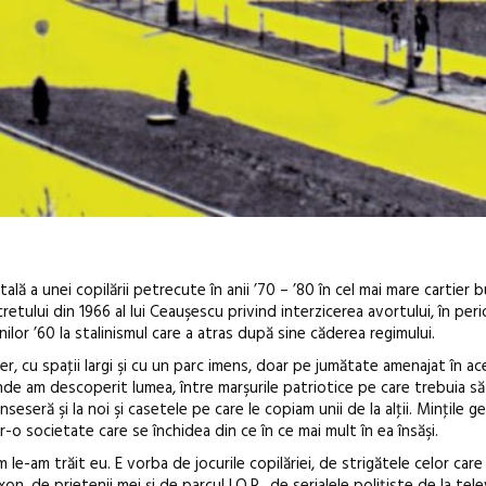
lă a unei copilării petrecute în anii ’70 – ’80 în cel mai mare cartier 
tului din 1966 al lui Ceauşescu privind interzicerea avortului, în per
nilor ’60 la stalinismul care a atras după sine căderea regimului.
er, cu spaţii largi şi cu un parc imens, doar pe jumătate amenajat în ac
unde am descoperit lumea, între marşurile patriotice pe care trebuia să
Open Call – Local Design
nseseră şi la noi şi casetele pe care le copiam unii de la alţii. Minţile g
o societate care se închidea din ce în ce mai mult în ea însăşi.
Awards 2026
le-am trăit eu. E vorba de jocurile copilăriei, de strigătele celor car
xon, de prietenii mei și de parcul I.O.R., de serialele polițiste de la tele