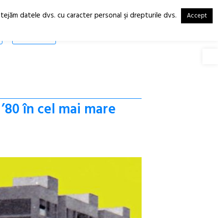
otejăm datele dvs. cu caracter personal şi drepturile dvs.
Accept
RO
EN
SHOP
Deschide
 ’80 în cel mai mare