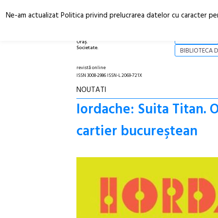
Ne-am actualizat Politica privind prelucrarea datelor cu caracter pe
Arhitectură.
NOI
Oraș.
Societate.
BIBLIOTECA D
revistă online
ISSN 3008-2986 ISSN-L 2069-721X
NOUTATI
Iordache: Suita Titan. 
cartier bucureştean