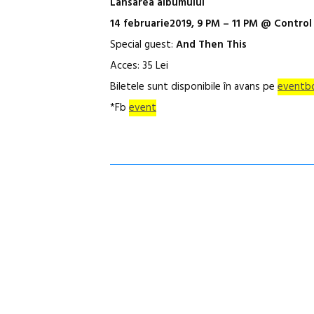
Lansarea albumului
14 februarie2019, 9 PM – 11 PM @ Control
Special guest:
And Then This
Acces: 35 Lei
Biletele sunt disponibile în avans pe
eventb
*Fb
event