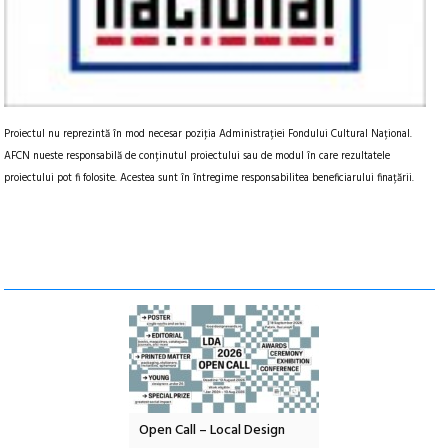
Proiectul nu reprezintă în mod necesar poziţia Administrației Fondului Cultural Național.
AFCN nueste responsabilă de conținutul proiectului sau de modul în care rezultatele
proiectului pot fi folosite. Acestea sunt în întregime responsabilitea beneficiarului finațării.
nd: POELANDA – parc
Open Call – Local Design
Anuala de artă urba