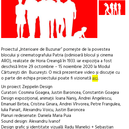
+12
Proiectul „Interioare de Buzunar” pornește de la povestea
blocului și cinematografului Patria (odinioară blocul și cinema
ARO), realizate de Horia Creangă în 1933. iar expoziția a fost
deschisă între 29 octombrie – 15 noiembrie 2020 la Modul
Cărturești din București. O mică prezentare video și discuție cu
o parte din echipa proiectului poate fi vizionată
aici
.
Un proiect Zeppelin Design
Curatori: Cosmina Goagea, Justin Baroncea, Constantin Goagea
Design expozițional, animații: Ioana Naniș, Andrei Angelescu,
Emanuel Birtea, Cristina Ginara, Andrei Vîrvorea, Petre Frangulea,
Iulia Panait, Alexandru Voicu, Justin Baroncea
Planuri redesenate: Daniela Maria Puia
Sound design: Alexandru Ivanof
Design grafic și identitate vizuală: Radu Manelici + Sebastian