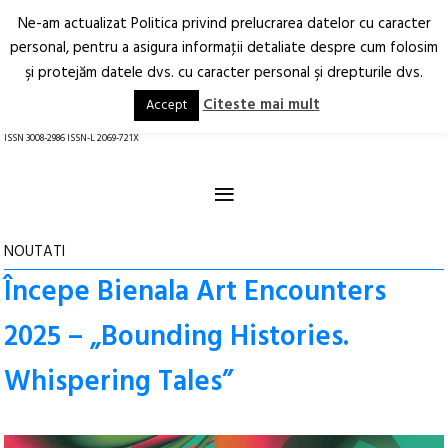
Ne-am actualizat Politica privind prelucrarea datelor cu caracter
Deschide
RO
EN
personal, pentru a asigura informaţii detaliate despre cum folosim
şi protejăm datele dvs. cu caracter personal şi drepturile dvs.
Arhitectură.
Oraș.
Societate.
Citeste mai mult
Accept
revistă online
ISSN 3008-2986 ISSN-L 2069-721X
≡
NOUTATI
Începe Bienala Art Encounters
2025 – „Bounding Histories.
Whispering Tales”