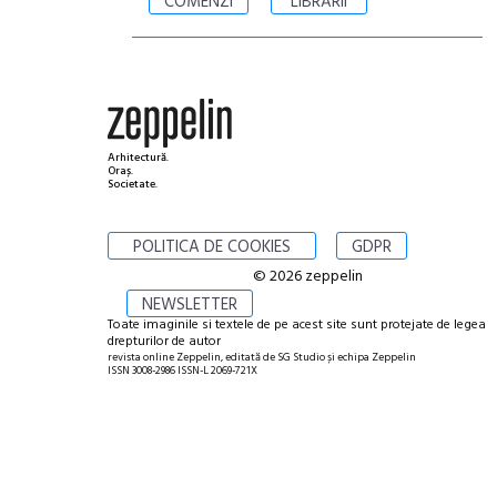
COMENZI
LIBRĂRII
Arhitectură.
Oraș.
Societate.
POLITICA DE COOKIES
GDPR
© 2026 zeppelin
NEWSLETTER
Toate imaginile si textele de pe acest site sunt protejate de legea
drepturilor de autor
revista online Zeppelin, editată de SG Studio și echipa Zeppelin
ISSN 3008-2986 ISSN-L 2069-721X