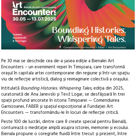
Pe 30 mai se deschide cea de-a șasea ediție a Bienalei Art
Encounters – un eveniment reper în Timișoara, care transformă
orașul în capitala artei contemporane din regiune și într-un spațiu
viu de reflecție artistică, dialog și reimaginare colectivă a orașului.
Intitulată
Bounding Histories. Whispering Tales
, ediția din 2025,
curatoriată de Ana Janevski și Tevž Logar, se desfășoară în trei
spații profund ancorate în istoria Timișoarei — Comenduirea
Garnizoanei, FABER și spațiul expozițional al Fundației Art
Encounters — transformându-le în locuri de reflecție critică.
Peste 100 de lucrări, dintre care 8 create special pentru Bienală,
conturează o meditație amplă asupra istoriei, memoriei și ecoului.
Bienala propune o coregrafie fluidă între trecut și prezent, între