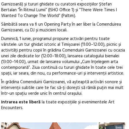
Garnizoană) și tururi ghidate cu curatorii expozițiilor Ștefan
Bertalan “În Ritmul Lumii” (ISHO Office 1) și “There Were Times I
Wanted To Change The World” (Paltim).
Sâmbătă seara va fi un Opening Party în aer liber la Comenduirea
Garnizoanei, cu DJ și muzicieni locali.
Duminică, 1 iunie, programul propune activări pentru toate
vârstele: un tur ghidat istoric al Timișoarei (11:00–12:00), picnic și
activități pentru copii în grădina Comenduirii Garnizoanei cu ocazia
unei zile dedicate lor (12:00–18:00), lansarea catalogului bienalei
(13:00–14:00), urmat de lansarea volumului „Cum înțelegem arta
contemporană”. Ziua continuă cu tururi ghidate în toate cele trei
spații, iar seara, din nou, cu performance-uri și intervenții artistice.
În grădina Comenduirii Garnizoanei, vă așteaptă activări sonore și
intervenții subtile care te fac să-ți dorești să rămâi puțin mai mult
într-un spațiu verde unic în centrul orașului.
Intrarea este liberă
la toate expozițiile și evenimentele Art
Encounters.