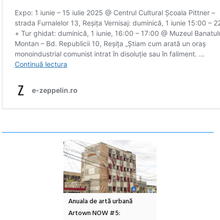
l – Local Design
Anuala de artă urbană
Festivalul Cinemas
 2026
Artown NOW #5:
revine la Eforie Sud 