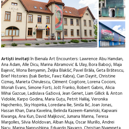
+4
Artiști invitați
în Bienala Art Encounters: Lawrence Abu Hamdan,
Ana Adam, Alle Dicu, Marina Abramović & Ulay, Bora Baboçi, Maja
Bajević, Mona Benyamin, Željka Blakšić, Pavel Brăila, Geta Brătescu,
Brief Histories (Isak Berbic, Fawz Kabra), Cian Dayrit, Christine
Cizmaș, Marieta Chirulescu, Clément Cogitore, Lorena Cocioni,
Moriah Evans, Simone Forti, Jošt Franko, Robert Gabris, Alicia
Mihai Gazcue, Ladislava Gažiová, Jean Genet, Liam Gillick & Anton
Vidokle, Karpo Godina, Maria Guțu, Petrit Halilaj, Veronika
Hapchenko, Sky Hopinka, Loredana Ilie, Siniša Ilić, Joan Jonas,
Hassan Khan, Dana Kavelina, Belinda Kazeem-Kamiński, Kapwani
Kiwanga, Ana Kun, David Maljković, Jumana Manna, Teresa
Margolles, Silvia Moldovan, Alban Muja, Oscar Murillo, Andrei
Nacu, Marina Naprushkina, Eduardo Navarro, Christian Nyampeta,