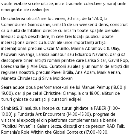
vocile vizibile și cele uitate, între traumele colective și narațiunile
emergente ale rezilienței.
Deschiderea oficială are loc vineri, 30 mai, de la 17:00, la
Comenduirea Garnizoanei, urmată de un weekend dens, construit
ca o suită de întâlniri directe cu arta în toate spațiile bienalei. ​​
Imediat după deschidere, în cele trei locații publicul poate
interacționa direct cu lucrări ale unor importanți artiști
internaționali precum Oscar Murillo, Marina Abramovic & Ulay,
Kapwani Kiwanga, Larissa Sansour sau Eduardo Navarro, dar și să
descopere tineri artiști români printre care Larisa Sitar, Gavril Pop,
Loredana Ilie și Alle Dicu. Curatorii au ales și un număr de artiști din
regiunea noastră, precum Pavel Brăila, Ana Adam, Mark Verlan,
Marieta Chirulescu și Silvia Moldovan.
Seara aduce două performance-uri ale lui Manuel Pelmuș (18:00 și
19:00), dar și pe cel al Christinei Cizmaș, la ora 18:00, alături de
tururi ghidate cu artiști și curatorii ediției.
Sâmbătă, 31 mai, ziua începe cu tururi ghidate la FABER (11:00–
13:00) și Fundația Art Encounters (14:30–15:30), program de
vizitare al expoziției din platforma complementară a bienalei
“Publicul Privat” la Galeria Jecza, discuții critice precum RAD Talk:
Romania’s Role Within the Global Context (17:00–18:30,