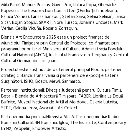
Mila Panić, Manuel Pelmuș, Gavril Pop, Raluca Popa, Ghenadie
Popescu, The Resurrection Committee (Ovidiu Țichindeleanu,
Raluca Voinea), Larissa Sansour, Ștefan Sava, Selma Selman, Larisa
Sitar, Bojan Stojčić, ŠKART, Nora Turato, Johanna Unzueta, Mark
Verlan, Cecilia Vicuña, Rosario Zorraquin.
Bienala Art Encounters 2025 este un proiect finanțat de
Municipiul Timișoara prin Centrul de Proiecte, co-finanțat prin
programul prioritar al Ministerului Culturii, Administrația Fondului
Cultural Național (AFCN), Institutul Francez din Timișoara și Centrul
Cultural German din Timișoara.
Proiectul este susținut de partenerul principal Ploom, partenerii
strategici Banca Transilvania și partenerii de expoziție Catena.
Susținători: ISHO, Bosch, Mewi, Sanmarco.
Parteneri instituționali: Direcția Județeană pentru Cultură Timiș,
Beta – Bienala de Arhitectură Timișoara, FABER, Librăria La Două
Bufnițe, Muzeul Național de Artă al Moldovei, Galeria Lutnița,
STPT, Galeria Jecza, Asociația ArtCollect.
Partener media principal:Revista ARTA. Parteneri media: Radio
România Cultural, RFI România, Igloo, The Institute, Contemporary
LYNX, Zeppelin, Empower Artists.