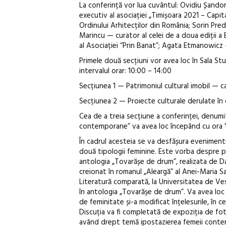
La conferință vor lua cuvântul: Ovidiu Șand
executiv al asociației „Timișoara 2021 – Capita
Ordinului Arhitecților din România; Sorin Pre
Marincu — curator al celei de a doua ediții 
al Asociației “Prin Banat”; Agata Etmanowicz 
Primele două secțiuni vor avea loc în Sala St
intervalul orar: 10:00 – 14:00
Secțiunea 1 — Patrimoniul cultural imobil — ca
Secțiunea 2 — Proiecte culturale derulate în 
Cea de a treia secțiune a conferinței, denumi
contemporane” va avea loc începând cu ora 18
În cadrul acesteia se va desfășura evenimentu
două tipologii feminine. Este vorba despre po
antologia „Tovarășe de drum”, realizata de D
creionat în romanul „Aleargă” al Anei-Maria S
Literatură comparată, la Universitatea de Vest
în antologia „Tovarășe de drum”. Va avea loc 
de feminitate și-a modificat înțelesurile, în 
Discuția va fi completată de expoziția de fot
având drept temă ipostazierea femeii cont