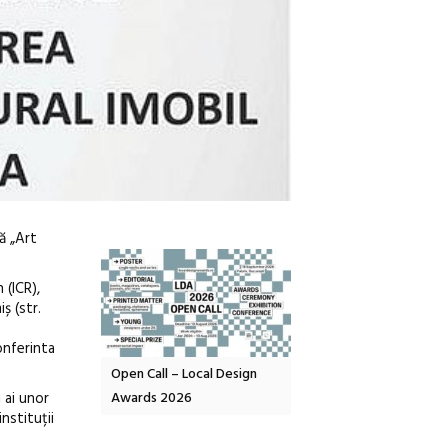
ă „Art
 (ICR),
ș (str.
nferinta
OELANDA – parc
Open Call – Local Design
Anuala de artă urbană
 ai unor
co-creație
Awards 2026
Artown NOW #5:
nstituții
Gramatica libertății