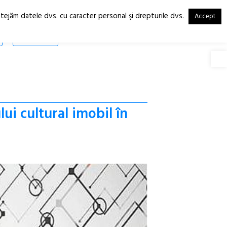
otejăm datele dvs. cu caracter personal şi drepturile dvs.
Accept
RO
EN
SHOP
Deschide
i cultural imobil în