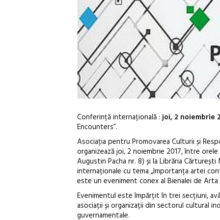
Conferință internațională :
joi, 2 noiembrie 
Encounters”.
Asociația pentru Promovarea Culturii și Respo
organizează joi, 2 noiembrie 2017, între orele 
Augustin Pacha nr. 8) și la Librăria Cărturești
internaționale cu tema „Importanța artei con
este un eveniment conex al Bienalei de Art
Evenimentul este împărțit în trei secțiuni, av
asociații și organizații din sectorul cultural 
guvernamentale.