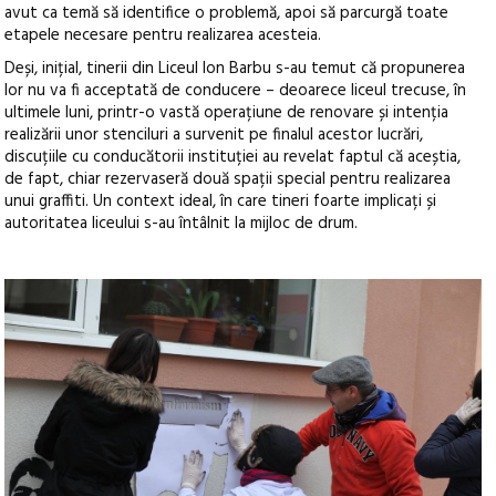
avut ca temă să identifice o problemă, apoi să parcurgă toate
etapele necesare pentru realizarea acesteia.
Deși, inițial, tinerii din Liceul Ion Barbu s-au temut că propunerea
lor nu va fi acceptată de conducere – deoarece liceul trecuse, în
ultimele luni, printr-o vastă operațiune de renovare și intenția
realizării unor stenciluri a survenit pe finalul acestor lucrări,
discuțiile cu conducătorii instituției au revelat faptul că aceștia,
de fapt, chiar rezervaseră două spații special pentru realizarea
unui graffiti. Un context ideal, în care tineri foarte implicați și
autoritatea liceului s-au întâlnit la mijloc de drum.