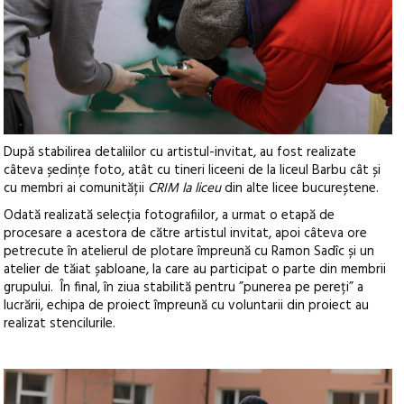
După stabilirea detaliilor cu artistul-invitat, au fost realizate
câteva ședințe foto, atât cu tineri liceeni de la liceul Barbu cât și
cu membri ai comunității
CRIM la liceu
din alte licee bucureștene.
Odată realizată selecția fotografiilor, a urmat o etapă de
procesare a acestora de către artistul invitat, apoi câteva ore
petrecute în atelierul de plotare împreună cu Ramon Sadîc și un
atelier de tăiat șabloane, la care au participat o parte din membrii
grupului. În final, în ziua stabilită pentru ”punerea pe pereți” a
lucrării, echipa de proiect împreună cu voluntarii din proiect au
realizat stencilurile.