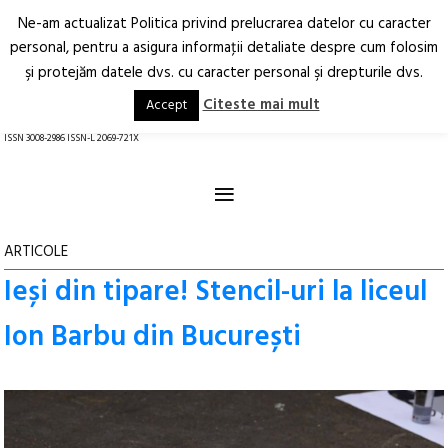
Ne-am actualizat Politica privind prelucrarea datelor cu caracter
Deschide
RO
EN
personal, pentru a asigura informaţii detaliate despre cum folosim
şi protejăm datele dvs. cu caracter personal şi drepturile dvs.
Arhitectură.
Oraș.
Societate.
Citeste mai mult
Accept
revistă online
ISSN 3008-2986 ISSN-L 2069-721X
≡
ARTICOLE
Ieși din tipare! Stencil-uri la liceul
Ion Barbu din București