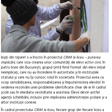
Ieșiți din tipare! s-a înscris în proiectul
CRIM la liceu – puterea
implicării
, care viza crearea unor comunități de elevi activi civic în
patru licee din București, grupul țintă fiind format din elevi inițial
neimplicați, care nu au încredere în autoritate și în instituțiile
statului și care nu își cunosc rolul în societate. Proiectul avea ca
scop sensibilizarea, responsabilizarea și împuternicirea elevilor în
vederea rezolvării unei probleme identificate chiar de ei în cadrul
școlii sau în imediata vecinătate a acesteia. Elevii devin astfel
agenții schimbării, inclusiv prin implicarea administrației școlare și a
altor instituții conexe.
În cadrul proiectului
CRIM la liceu
, fiecare grup din fiecare liceu a