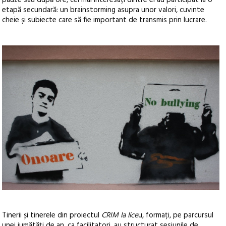
pauze sau după ore, cei mai interesați dintre ei au participat la o
etapă secundară: un brainstorming asupra unor valori, cuvinte
cheie și subiecte care să fie important de transmis prin lucrare.
Tinerii și tinerele din proiectul
CRIM la lice
u, formați, pe parcursul
unei jumătăți de an, ca facilitatori, au structurat sesiunile de