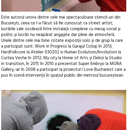
Este autorul unora dintre cele mai spectaculoase stencil-uri din
București, ceea ce l-a făcut să fie cunoscut ca street artist;
lucrările sale oscilează între instalații complexe cu mesaj social și
politic și lucrări nu neapărat angajate dar pline de atmosferă.
Unele dintre cele mai bine cotate expoziții solo și de grup la care
a participat sunt: Work in Progress la Garajul Ciclop în 2013;
Hardfolkcore la Atelier 030202 si Human Evolution/Involution la
Curtea Veche în 2012; My city la Home of Arts și Delicii la Studio
in transition, în 2011; în 2010 a prezentat Super Embryo la MORA
Gallery, iar în 2008 a participat la proiectul I Love Bucharest care a
pus în scenă intervenții în spațiul public din metroul bucureștean.