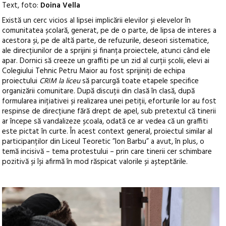
Text, foto:
Doina Vella
Există un cerc vicios al lipsei implicării elevilor și elevelor în
comunitatea școlară, generat, pe de o parte, de lipsa de interes a
acestora și, pe de altă parte, de refuzurile, deseori sistematice,
ale direcțiunilor de a sprijini și finanța proiectele, atunci când ele
apar. Dornici să creeze un graffiti pe un zid al curții școlii, elevi ai
Colegiului Tehnic Petru Maior au fost sprijiniți de echipa
proiectului
CRIM la liceu
să parcurgă toate etapele specifice
organizării comunitare. După discuții din clasă în clasă, după
formularea inițiativei și realizarea unei petiții, eforturile lor au fost
respinse de direcțiune fără drept de apel, sub pretextul că tinerii
ar începe să vandalizeze școala, odată ce ar vedea că un graffiti
este pictat în curte. În acest context general, proiectul similar al
participanților din Liceul Teoretic ”Ion Barbu” a avut, în plus, o
temă incisivă – tema protestului – prin care tinerii cer schimbare
pozitivă și își afirmă în mod răspicat valorile și așteptările.