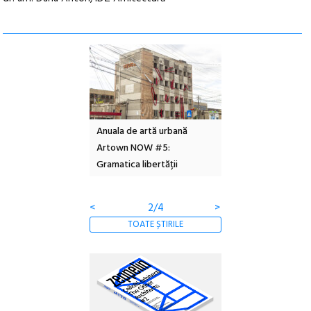
l – Local Design
Anuala de artă urbană
Festivalul Cinemas
 2026
Artown NOW #5:
revine la Eforie Sud 
Gramatica libertății
ediție
<
2/4
>
TOATE ȘTIRILE