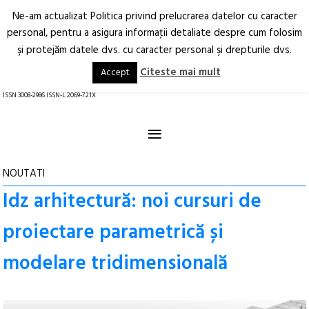
Ne-am actualizat Politica privind prelucrarea datelor cu caracter
Deschide
RO
EN
personal, pentru a asigura informaţii detaliate despre cum folosim
şi protejăm datele dvs. cu caracter personal şi drepturile dvs.
Arhitectură.
Oraș.
Societate.
Citeste mai mult
Accept
revistă online
ISSN 3008-2986 ISSN-L 2069-721X
≡
NOUTATI
Idz arhitectură: noi cursuri de
proiectare parametrică și
modelare tridimensională