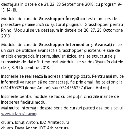
desfășura în datele de 21, 22, 23 Septembrie 2018, cu program 9-
13, 14-18.
Modulul de curs de
Grasshopper Începători
este un curs de
proiectare parametrică cu ajutorul pluginului Grasshopper pentru
Rhino. Modulul se va desfășura în datele de 26, 27, 28 Octombrie
2018.
Modulul de curs de
Grasshopper Intermediar și Avansați
este
un curs de utilizare avansată a Grasshopper și extensiile sale de
analiză energetică, însorire, simulări fizice, analize structurale și
transmisie de date în timp real. Modulul se va desfășura în datele
de 7, 8, 9 Decembrie 2018.
Înscrierile se realizează la adresa training@idz.ro. Pentru mai multe
informații va rugăm să ne contactați, fie prin email, fie telefonic la
0744303291 (Ionuț Anton) sau 0744366257 (Dana Anton).
Înscrierile pentru module se fac cu cel puțin cinci zile înainte de
începerea fiecărui modul.
Mai multe informații despre seria de cursuri puteți găsi pe site-ul:
www.idz.ro/training
.
dr. arh. Ionuț Anton, IDZ Arhitectură
dr. arh. Dana Anton, IDZ Arhitectură