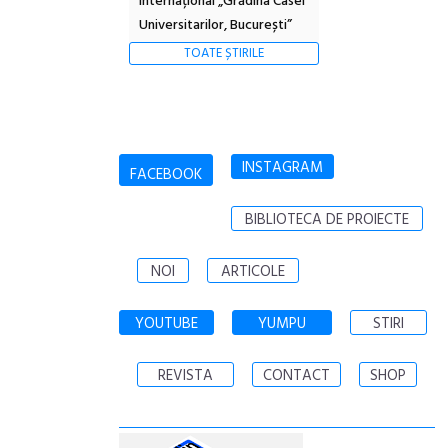
Internațional „Grădina Casei
Universitarilor, București”
TOATE ȘTIRILE
INSTAGRAM
FACEBOOK
BIBLIOTECA DE PROIECTE
NOI
ARTICOLE
YOUTUBE
YUMPU
STIRI
REVISTA
CONTACT
SHOP