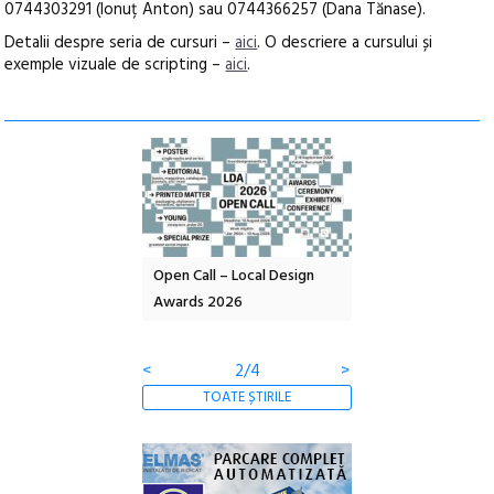
0744303291 (Ionuț Anton) sau 0744366257 (Dana Tănase).
Detalii despre seria de cursuri –
aici
. O descriere a cursului și
exemple vizuale de scripting –
aici
.
nd: POELANDA – parc
Open Call – Local Design
Anuala de artă urba
e și co-creație
Awards 2026
Artown NOW #5:
Gramatica libertății
<
2/4
>
TOATE ȘTIRILE