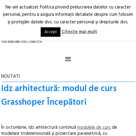
Ne-am actualizat Politica privind prelucrarea datelor cu caracter
Deschide
RO
EN
personal, pentru a asigura informaţii detaliate despre cum folosim
şi protejăm datele dvs. cu caracter personal şi drepturile dvs.
Arhitectură.
Oraș.
Societate.
Citeste mai mult
Accept
revistă online
ISSN 3008-2986 ISSN-L 2069-721X
≡
NOUTATI
Idz arhitectură: modul de curs
Grasshoper Începători
În octombrie, Idz arhitectură continuă
modulele de curs
de
modelare tridimensională și proiectare parametrică, cu