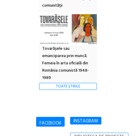
comunității
Tovarășele sau
emanciparea prin muncă.
Femeia în arta oficială din
România comunistă 1948-
1989
TOATE ȘTIRILE
INSTAGRAM
FACEBOOK