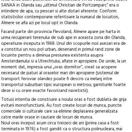
SANAA in Olanda sau „ultimul Christian de Portzamparc” era o
intindere de apa, cu pescari si alte dotari aferente. Conform
statisticilor contemporane referitoare la numarul de locuitori,
Almere se afla azi pe locul opt in Olanda.
Facand parte din provincia Flevoland, Almere apare pe harta in
urma recuperarii terenului de sub ape in aceasta zona din Olanda,
operatiune inceputa in 1968. Unul din scopurile noii asezari era de
a constitui un nou pol urban, desenand in primul rand zone de
locuinte pentru a diminua presiunea existenta asupra
Amsterdamului si a Utrechtului, aflate in apropiere. De unde, la un
moment dat, impresia unui „oras dormitor”, creat sa acopere
necesarul de paturi al oraselor mari din apropiere (sistemul de
transport feroviar olandez poate fi descris ca melanj intre
transportul suburban tipic european si metrou; garniturile foarte
dese si cu orare exacte favorizand navetistii).
Totusi intentia de construire a noului oras a fost dublata de grija
evitarii monofunctiunii. Au fost create locuri de munca, puncte
comerciale si culturale care sa elimine deplasarea generalizata
catre marile orase in cautare de locuri de munca.
Noul oras inceput acum circa treizeci de ani (prima casa a fost
terminata in 1976) a fost gandit ca o structura polinucleara, mai