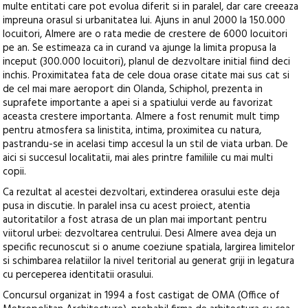
multe entitati care pot evolua diferit si in paralel, dar care creeaza
impreuna orasul si urbanitatea lui. Ajuns in anul 2000 la 150.000
locuitori, Almere are o rata medie de crestere de 6000 locuitori
pe an. Se estimeaza ca in curand va ajunge la limita propusa la
inceput (300.000 locuitori), planul de dezvoltare initial fiind deci
inchis. Proximitatea fata de cele doua orase citate mai sus cat si
de cel mai mare aeroport din Olanda, Schiphol, prezenta in
suprafete importante a apei si a spatiului verde au favorizat
aceasta crestere importanta. Almere a fost renumit mult timp
pentru atmosfera sa linistita, intima, proximitea cu natura,
pastrandu-se in acelasi timp accesul la un stil de viata urban. De
aici si succesul localitatii, mai ales printre familiile cu mai multi
copii.
Ca rezultat al acestei dezvoltari, extinderea orasului este deja
pusa in discutie. In paralel insa cu acest proiect, atentia
autoritatilor a fost atrasa de un plan mai important pentru
viitorul urbei: dezvoltarea centrului. Desi Almere avea deja un
specific recunoscut si o anume coeziune spatiala, largirea limitelor
si schimbarea relatiilor la nivel teritorial au generat griji in legatura
cu perceperea identitatii orasului.
Concursul organizat in 1994 a fost castigat de OMA (Office of