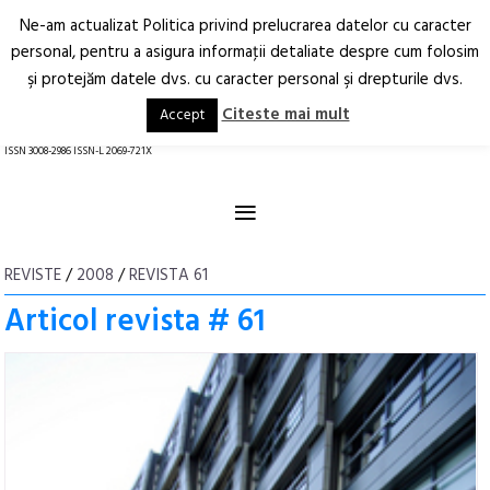
Ne-am actualizat Politica privind prelucrarea datelor cu caracter
Deschide
RO
EN
personal, pentru a asigura informaţii detaliate despre cum folosim
şi protejăm datele dvs. cu caracter personal şi drepturile dvs.
Arhitectură.
Oraș.
Societate.
Citeste mai mult
Accept
revistă online
ISSN 3008-2986 ISSN-L 2069-721X
≡
REVISTE
/
2008
/
REVISTA 61
Articol revista # 61