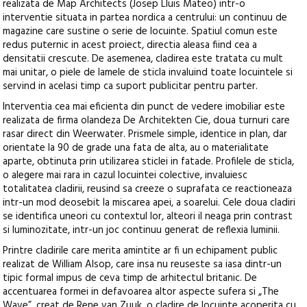
realizata de Map Architects (Josep Lluis Mateo) intr-o
interventie situata in partea nordica a centrului: un continuu de
magazine care sustine o serie de locuinte. Spatiul comun este
redus puternic in acest proiect, directia aleasa fiind cea a
densitatii crescute. De asemenea, cladirea este tratata cu mult
mai unitar, o piele de lamele de sticla invaluind toate locuintele si
servind in acelasi timp ca suport publicitar pentru parter.
Interventia cea mai eficienta din punct de vedere imobiliar este
realizata de firma olandeza De Architekten Cie, doua turnuri care
rasar direct din Weerwater. Prismele simple, identice in plan, dar
orientate la 90 de grade una fata de alta, au o materialitate
aparte, obtinuta prin utilizarea sticlei in fatade. Profilele de sticla,
o alegere mai rara in cazul locuintei colective, invaluiesc
totalitatea cladirii, reusind sa creeze o suprafata ce reactioneaza
intr-un mod deosebit la miscarea apei, a soarelui. Cele doua cladiri
se identifica uneori cu contextul lor, alteori il neaga prin contrast
si luminozitate, intr-un joc continuu generat de reflexia luminii.
Printre cladirile care merita amintite ar fi un echipament public
realizat de William Alsop, care insa nu reuseste sa iasa dintr-un
tipic formal impus de ceva timp de arhitectul britanic. De
accentuarea formei in defavoarea altor aspecte sufera si „The
Wave”, creat de Rene van Zuuk, o cladire de locuinte acoperita cu