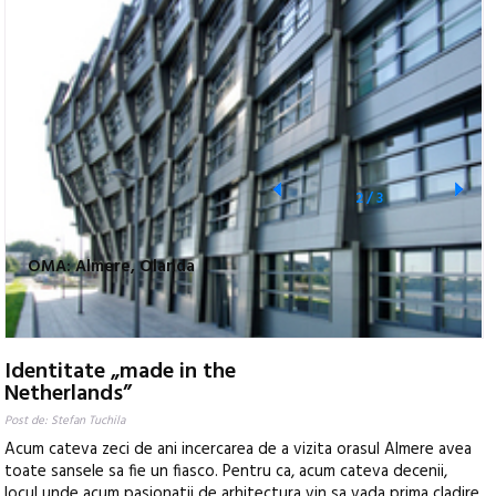
2
/
3
OMA: Almere, Olanda
Identitate „made in the
Netherlands”
Post de: Stefan Tuchila
Acum cateva zeci de ani incercarea de a vizita orasul Almere avea
toate sansele sa fie un fiasco. Pentru ca, acum cateva decenii,
locul unde acum pasionatii de arhitectura vin sa vada prima cladire