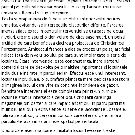
gravitatia. Teatrul este „ancorat” in piata adiacenta lacului, creand
primul pol cultural necesar orasului, in asteptarea muzeului ce
urmeaza a fi construit in apropiere.
Toata suprapunerea de functii amintita anterior este riguros
urmarita, evitandu-se intersectiile platourilor diferite. Parcarea
imensa aflata exact in centrul interventiei se etaleaza pe doua
niveluri, creand astfel o denivelare de circa sase metri, un peisaj
artificial de care beneficiaza cladirea proiectata de Christian de
Portzamparc. Arhitectul francez a ales sa creeze un peisaj artificial
ridicat fata de nivelul solului, pe care sunt implantate o serie de
locuinte. Scara interventiei este contrastanta, intre parterul
comercial care se dezvolta pe o inaltime importanta si locuintele
individuale insirate in parcul aerian. Efectul este unul interesant,
locuinte individuale, o suprafata plantata mare dedicata acestora
si imaginea lacului care vine sa continue intinderea de gazon.
Densitatea interventiei este completata printr-un turn de
locuinte aflat la intersectia celor doua circulatii care iriga
magazinele din parter si care impart ansamblul in patru parti mai
mult sau mai putin echivalente. O serie de „accidente”, pasarele,
falii catre subsol, o terasa in consola care ofera o panorama a
parcului-terasa vin sa animeze spatiul pe verticala.
O abordare asemanatoare a mixitatii locuinte-comert este