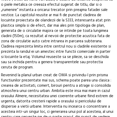
o piele metalica ce creeaza efectul sugerat de titlu, dar si o
„rumenire” instanta a oricarui trecator prin preajma fatadei sale
vestice. La capitolul reusite ar mai fi de punctat cladirea de
locuinte proiectata de olandezii de la S333, interesanta atat prin
plastica simpla si de efect, dar mai ales prin tipologia de plan,
generata de o circulatie majora ce se intinde pe toata lungimea
cladirii (150m), ca rezultat al nevoii de protectie acustica fata de
zona de circulatie auto catre intrarea in parcarea subterana.
Cladirea reprezinta limita intre centrul nou si cladirile existente si
prezinta la randul ei un amestec intre functii comerciale in parter
si locuinte la etaj. Volumul reuseste sa se plieze, sa se deschida
sau sa inchida pentru a genera transparentele sau protectia
ceruta de program.
Revenind la planul urban creat de OMA si privindu-l prin prisma
functiunilor prezentate mai sus, schema poate parea una clasica :
crearea de activitati, comert, birouri pentru a atrage si consolida
atmosfera unui centru urban. Ambitia este insa mai mare in cazul
orasului Almere, necesitatea unei coerente urbane fiind extrem de
urgenta, datorita cresterii rapide a orasului si pericolului de
dispersie a vietii urbane. Interventia nu incearca o concentrare a
acesteia intr-un singur loc, ci generarea unui pol al acesteia, al unui