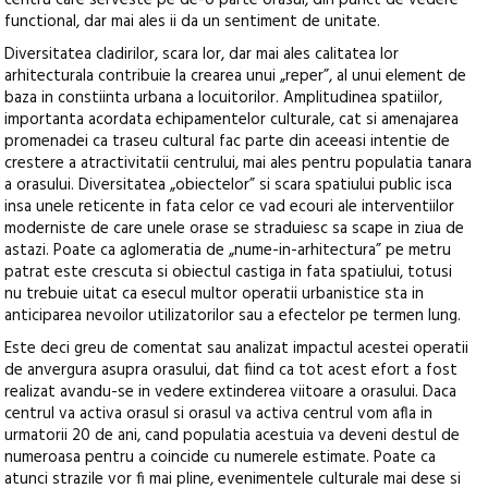
centru care serveste pe de-o parte orasul, din punct de vedere
functional, dar mai ales ii da un sentiment de unitate.
Diversitatea cladirilor, scara lor, dar mai ales calitatea lor
arhitecturala contribuie la crearea unui „reper”, al unui element de
baza in constiinta urbana a locuitorilor. Amplitudinea spatiilor,
importanta acordata echipamentelor culturale, cat si amenajarea
promenadei ca traseu cultural fac parte din aceeasi intentie de
crestere a atractivitatii centrului, mai ales pentru populatia tanara
a orasului. Diversitatea „obiectelor” si scara spatiului public isca
insa unele reticente in fata celor ce vad ecouri ale interventiilor
moderniste de care unele orase se straduiesc sa scape in ziua de
astazi. Poate ca aglomeratia de „nume-in-arhitectura” pe metru
patrat este crescuta si obiectul castiga in fata spatiului, totusi
nu trebuie uitat ca esecul multor operatii urbanistice sta in
anticiparea nevoilor utilizatorilor sau a efectelor pe termen lung.
Este deci greu de comentat sau analizat impactul acestei operatii
de anvergura asupra orasului, dat fiind ca tot acest efort a fost
realizat avandu-se in vedere extinderea viitoare a orasului. Daca
centrul va activa orasul si orasul va activa centrul vom afla in
urmatorii 20 de ani, cand populatia acestuia va deveni destul de
numeroasa pentru a coincide cu numerele estimate. Poate ca
atunci strazile vor fi mai pline, evenimentele culturale mai dese si