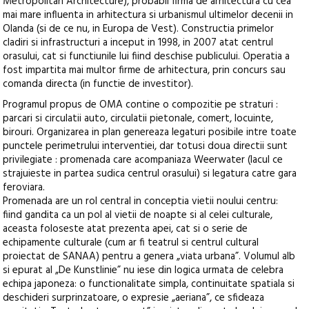
Metropolitan Architecture), probabil firma de arhitectura cu cea
mai mare influenta in arhitectura si urbanismul ultimelor decenii in
Olanda (si de ce nu, in Europa de Vest). Constructia primelor
cladiri si infrastructuri a inceput in 1998, in 2007 atat centrul
orasului, cat si functiunile lui fiind deschise publicului. Operatia a
fost impartita mai multor firme de arhitectura, prin concurs sau
comanda directa (in functie de investitor).
Programul propus de OMA contine o compozitie pe straturi :
parcari si circulatii auto, circulatii pietonale, comert, locuinte,
birouri. Organizarea in plan genereaza legaturi posibile intre toate
punctele perimetrului interventiei, dar totusi doua directii sunt
privilegiate : promenada care acompaniaza Weerwater (lacul ce
strajuieste in partea sudica centrul orasului) si legatura catre gara
feroviara.
Promenada are un rol central in conceptia vietii noului centru:
fiind gandita ca un pol al vietii de noapte si al celei culturale,
aceasta foloseste atat prezenta apei, cat si o serie de
echipamente culturale (cum ar fi teatrul si centrul cultural
proiectat de SANAA) pentru a genera „viata urbana”. Volumul alb
si epurat al „De Kunstlinie” nu iese din logica urmata de celebra
echipa japoneza: o functionalitate simpla, continuitate spatiala si
deschideri surprinzatoare, o expresie „aeriana”, ce sfideaza