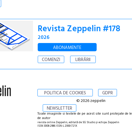
Revista Zeppelin #178
2026
ABONAMENTE
COMENZI
LIBRĂRII
POLITICA DE COOKIES
GDPR
© 2026 zeppelin
NEWSLETTER
Toate imaginile si textele de pe acest site sunt protejate de l
de autor
revista online Zeppelin, editată de SG Studio și echipa Zeppelin
ISSN 3008-2986 ISSN-L 2069-721X