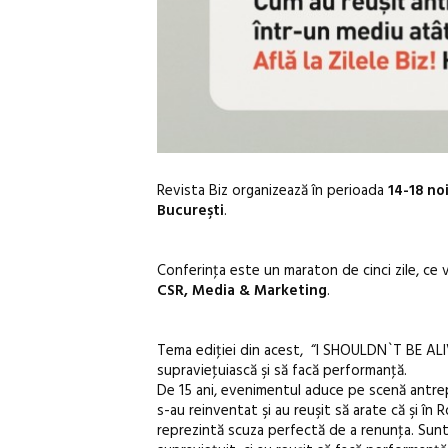
Revista Biz organizează în perioada
14-18 no
Bucureşti
.
Conferinţa este un maraton de cinci zile, ce
CSR, Media & Marketing
.
Tema ediţiei din acest, “I SHOULDN`T BE ALIV
supravieţuiască şi să facă performanţă.
De 15 ani, evenimentul aduce pe scenă antrepr
s-au reinventat şi au reuşit să arate că şi în 
reprezintă scuza perfectă de a renunţa. Sunt c