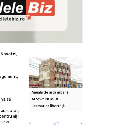
 Novotel,
nagement,
Local Design
Anuala de artă urbană
Festivalul Cinemascop
nia să
6
Artown NOW #5:
revine la Eforie Sud cu a
Gramatica libertății
ediție
 au luptat,
pentru alţii
oar au
<
2/4
>