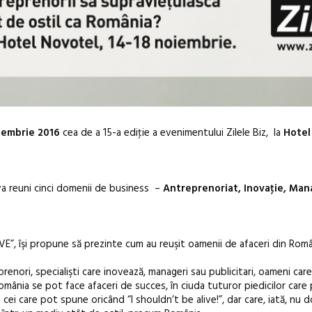
iembrie 2016
cea de a 15-a ediţie a evenimentului Zilele Biz, la
Hotel
 va reuni cinci domenii de business –
Antreprenoriat, Inovaţie, Ma
Open Call – 
E”, îşi propune să prezinte cum au reuşit oamenii de afaceri din Româ
Awards 202
enori, specialişti care inovează, manageri sau publicitari, oameni care
România se pot face afaceri de succes, în ciuda tuturor piedicilor care 
ei care pot spune oricând “I shouldn’t be alive!”, dar care, iată, nu d