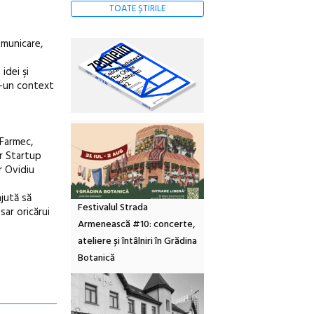
TOATE ȘTIRILE
omunicare,
idei şi
tr-un context
 Farmec,
r Startup
r Ovidiu
ajută să
Festivalul Strada
sar oricărui
Armenească #10: concerte,
ateliere și întâlniri în Grădina
Botanică