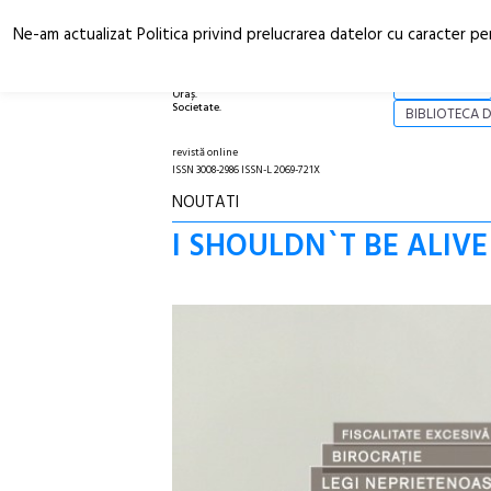
Ne-am actualizat Politica privind prelucrarea datelor cu caracter pe
Arhitectură.
NOI
Oraș.
Societate.
BIBLIOTECA D
revistă online
ISSN 3008-2986 ISSN-L 2069-721X
NOUTATI
I SHOULDN`T BE ALIVE –