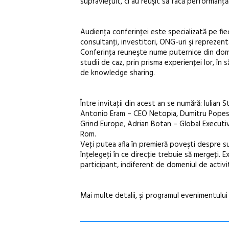
supravieţuit, ci au reuşit să facă performanţ
Audienţa conferinţei este specializată pe fie
consultanţi, investitori, ONG-uri şi reprezent
Conferinţa reuneşte nume puternice din domeni
studii de caz, prin prisma experienţei lor, î
de knowledge sharing.
Între invitaţii din acest an se numără: Iuli
Antonio Eram – CEO Netopia, Dumitru Popes
Grind Europe, Adrian Botan – Global Execut
Rom.
Veţi putea afla în premieră poveşti despre suc
înţelegeţi în ce direcţie trebuie să mergeţi.
participant, indiferent de domeniul de activi
Mai multe detalii, şi programul evenimentului