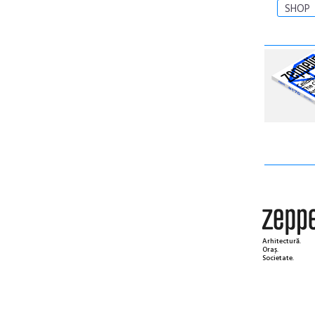
SHOP
Arhitectură.
Oraș.
Societate.