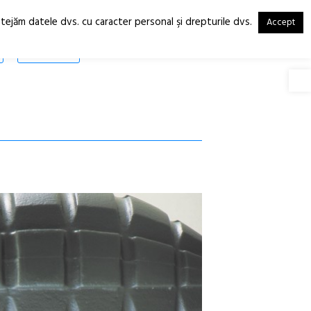
otejăm datele dvs. cu caracter personal şi drepturile dvs.
Accept
RO
EN
SHOP
Deschide