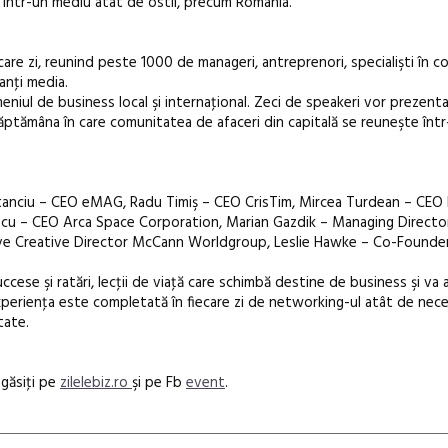
ă într-un mediu atât de ostil, precum România.
care zi, reunind peste 1000 de manageri, antreprenori, specialişti în c
anţi media.
ul de business local şi internaţional. Zeci de speakeri vor prezenta 
n săptămâna în care comunitatea de afaceri din capitală se reuneşte în
an Stanciu – CEO eMAG, Radu Timiş – CEO CrisTim, Mircea Turdean – CEO
cu – CEO Arca Space Corporation, Marian Gazdik – Managing Directo
ive Creative Director McCann Worldgroup, Leslie Hawke – Co-Founde
cese şi ratări, lecţii de viaţă care schimbă destine de business şi va 
 Experienţa este completată în fiecare zi de networking-ul atât de nece
tate.
 găsiţi pe
zilelebiz.ro
şi pe Fb
event
.