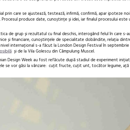
al prin care se ajustează, testează, infirmă, confirmă, apar ipoteze noi
rocesul produce date, cunoștințe și idei, iar finalul procesului este 
tica de grup și rezultatul cu final deschis, interogând felul în care s-
nice și financiare, cunoștințele de specialitate dobândite, relația dintre
a nivel internațional s-a făcut la London Design Festival în septembrie 2
osibilă
și de la Vila Golescu din Câmpulung Muscel.
ian Design Week au fost refăcute după stadiul de experiment inițiat 
le se vor găsi la vânzare: cuţit fructe, cuţit unt, tocător legume, aţ