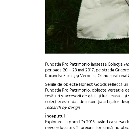
Fundaţia Pro Patrimonio lansează Colecţia
Ho
perioada 20 – 28 mai 2017, pe strada Grigore
Ruxandra Sacaliş şi Veronica Olariu curatoriat
Seriile de obiecte Honest Goods reflectă un 
Fundația Pro Patrimonio, obiecte versatile de 
țesături și accesorii de gătit și luat masa – și
colecției este dat de inspirația artiştilor desi
research by design
.
Începutul
Explorarea a pornit în 2016, având ca sursa d
nevoile locului și împrejurimilor, urmărind obi