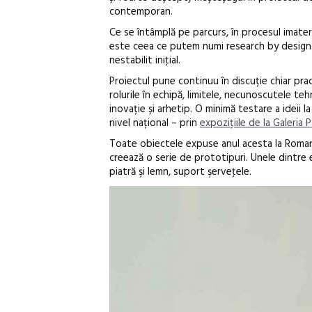
contemporan.
Ce se întâmplă pe parcurs, în procesul imateri
este ceea ce putem numi research by design. P
nestabilit iniţial.
Proiectul pune continuu în discuție chiar prac
rolurile în echipă, limitele, necunoscutele teh
inovație și arhetip. O minimă testare a ideii l
nivel național – prin
expozițiile de la Galeria P
Toate obiectele expuse anul acesta la Roman
creează o serie de prototipuri. Unele dintre e
piatră şi lemn, suport şerveţele.