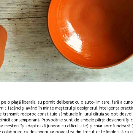
e o piață liberală: au pornit deliberat cu o auto-limitare, fără a cun
nit făcând și având în minte meșterul și designerul. Inteligenţa practică
le transmit reciproc constituie sâmburele în jurul căruia se pot dezvolt
zilnică contemporană. Provocările sunt de ambele părți: designerii își 
, iar meșterii își adaptează (uneori cu dificultate) și chiar aprofundează 
 colaborare cu designerii, iar povestea din trecut este împletită cu 