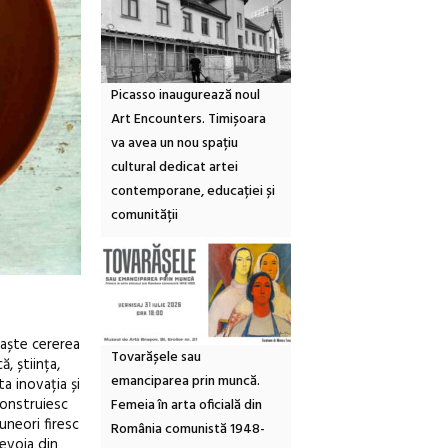
Picasso inaugurează noul
Art Encounters. Timișoara
va avea un nou spațiu
cultural dedicat artei
contemporane, educației și
comunității
oaște cererea
Tovarășele sau
, știința,
emanciparea prin muncă.
a inovația și
construiesc
Femeia în arta oficială din
(uneori firesc
România comunistă 1948-
nevoia din