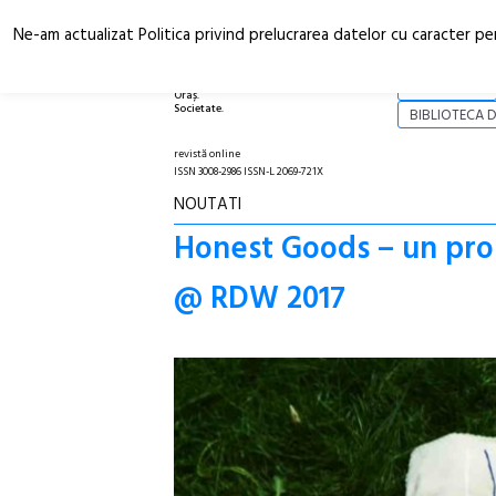
Ne-am actualizat Politica privind prelucrarea datelor cu caracter pe
Arhitectură.
NOI
Oraș.
Societate.
BIBLIOTECA D
revistă online
ISSN 3008-2986 ISSN-L 2069-721X
NOUTATI
Honest Goods – un proi
@ RDW 2017