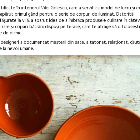
tificate în interiorul
Vilei Golescu
, care a servit ca model de lucru și 
a apărut primul gând pentru o serie de corpuri de iluminat. Datorită
ășurate la vilă, a aparut idea de a îmbrăca produsele culinare în câte
i rare și copaci bătrâni dispuși pe terase, care te atrage să o folosești
e de picnic.
, designeri a documentat meșterii din sate, a tatonat, relaționat, căuta
de la nevoi umane.