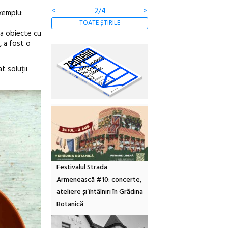
<
3/4
>
exemplu:
TOATE ȘTIRILE
va obiecte cu
, a fost o
t soluții
Festivalul Strada
Armenească #10: concerte,
ateliere și întâlniri în Grădina
Botanică