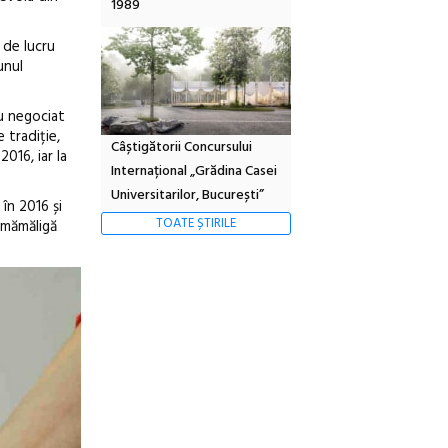
1989
 de lucru
unul
au negociat
 tradiție,
Câștigătorii Concursului
016, iar la
Internațional „Grădina Casei
Universitarilor, București”
în 2016 și
TOATE ȘTIRILE
ă mămăligă