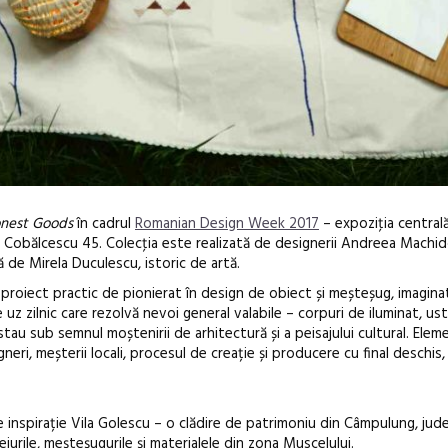
nest Goods
în cadrul
Romanian Design Week 2017
– expoziţia central
 Cobălcescu 45. Colecţia este realizată de designerii Andreea Machid
ă de Mirela Duculescu, istoric de artă.
proiect practic de pionierat în design de obiect și meșteșug, imagina
uz zilnic care rezolvă nevoi general valabile – corpuri de iluminat, ust
 stau sub semnul moștenirii de arhitectură și a peisajului cultural. Eleme
gneri, meșterii locali, procesul de creație și producere cu final deschis,
Anuala de ar
Artown NOW
Gramatica lib
e inspirație Vila Golescu – o clădire de patrimoniu din Câmpulung, jud
ceiurile, meșteșugurile și materialele din zona Muscelului.