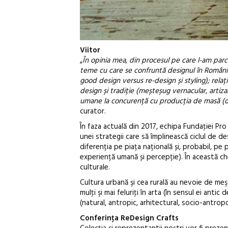
Viitor
„
În opinia mea, din procesul pe care l-am parc
teme cu care se confruntă designul în România a
good design versus re-design și styling); relaț
design și tradiție (meșteșug vernacular, artiz
umane la concurență cu producția de masă (de
curator.
În faza actuală din 2017, echipa Fundaţiei Pr
unei strategii care să împlinească ciclul de 
diferenția pe piața națională și, probabil, pe 
experiență umană și percepție). În această che
culturale.
Cultura urbană şi cea rurală au nevoie de meşt
mulţi şi mai feluriţi în arta (în sensul ei antic
(natural, antropic, arhitectural, socio-antropo
Conferinţa ReDesign Crafts