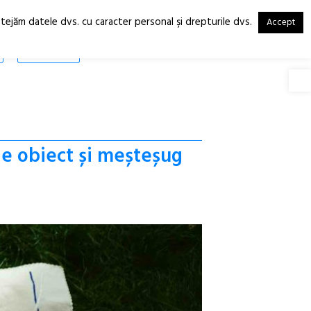
otejăm datele dvs. cu caracter personal şi drepturile dvs.
Accept
RO
EN
SHOP
Deschide
de obiect și meșteșug