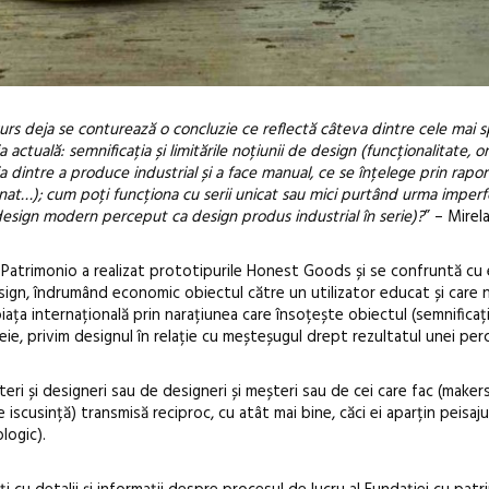
urs deja se conturează o concluzie ce reflectă câteva dintre cele mai 
ctuală: semnificația și limitările noțiunii de design (funcționalitate, o
ia dintre a produce industrial și a face manual, ce se înțelege prin rapor
anat…); cum poți funcționa cu serii unicat sau mici purtând urma imperf
sign modern perceput ca design produs industrial în serie)?
” – Mirel
o Patrimonio a realizat prototipurile Honest Goods și se confruntă cu
design, îndrumând economic obiectul către un utilizator educat și care 
piața internațională prin narațiunea care însoțește obiectul (semnificați
ie, privim designul în relație cu meșteșugul drept rezultatul unei perc
eri și designeri sau de designeri și meșteri sau de cei care fac (makers
 de iscusință) transmisă reciproc, cu atât mai bine, căci ei aparțin peisaju
logic).