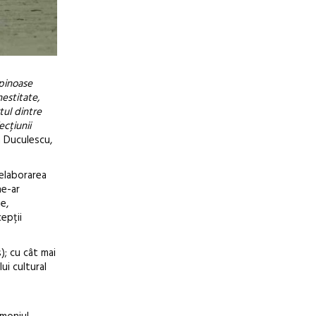
spinoase
nestitate,
tul dintre
ecțiunii
a Duculescu,
 elaborarea
ne-ar
e,
epții
); cu cât mai
lui cultural