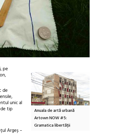
ă, pe
on,
t de
ensile,
ntul unic al
 de tip
tă urbană
Festivalul Cinemascop
Sleeping Beauties la Bor
 #5:
revine la Eforie Sud cu a IX-a
dulceață de amintiri la
ertății
ediție
borcan, o cameră obscur
ețul Argeș –
clătite cu apă minerală