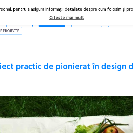
rsonal, pentru a asigura informaţii detaliate despre cum folosim şi pr
Citeste mai mult
ARTICOLE
STIRI
REVISTA PRINT
CONTACT
E PROIECTE
ect practic de pionierat în design 