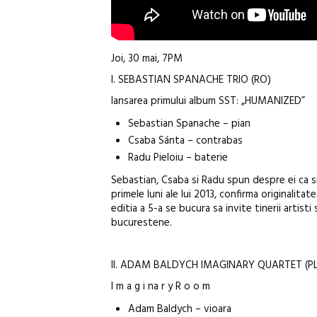
Joi, 30 mai, 7PM
I. SEBASTIAN SPANACHE TRIO (RO)
lansarea primului album SST: „HUMANIZED”
Sebastian Spanache – pian
Csaba Sánta – contrabas
Radu Pieloiu – baterie
Sebastian, Csaba si Radu spun despre ei ca sun
primele luni ale lui 2013, confirma originalitat
editia a 5-a se bucura sa invite tinerii artisti
bucurestene.
II. ADAM BALDYCH IMAGINARY QUARTET (PL
I m a g i na r y R o o m
Adam Baldych – vioara