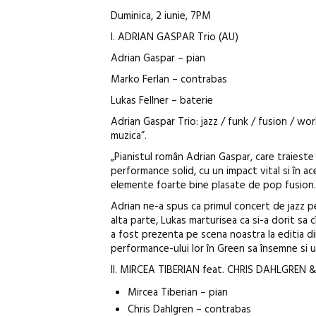
Duminica, 2 iunie, 7PM
I. ADRIAN GASPAR Trio (AU)
Adrian Gaspar – pian
Marko Ferlan – contrabas
Lukas Fellner – baterie
Adrian Gaspar Trio: jazz / funk / fusion / wor
muzica”.
„Pianistul român Adrian Gaspar, care traieste î
performance solid, cu un impact vital si în ace
elemente foarte bine plasate de pop fusion
Adrian ne-a spus ca primul concert de jazz pe
alta parte, Lukas marturisea ca si-a dorit sa c
a fost prezenta pe scena noastra la editia d
performance-ului lor în Green sa însemne si 
II. MIRCEA TIBERIAN feat. CHRIS DAHLGREN 
Mircea Tiberian – pian
Chris Dahlgren – contrabas