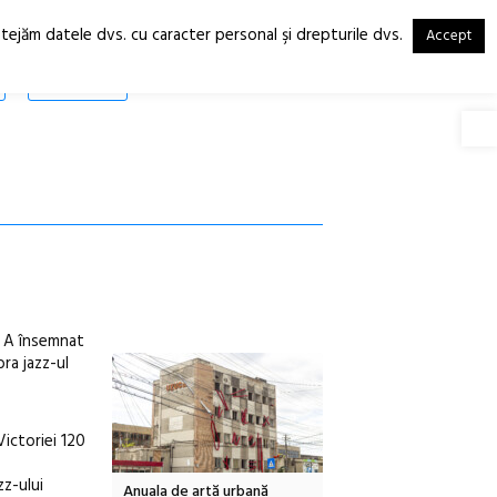
otejăm datele dvs. cu caracter personal şi drepturile dvs.
Accept
RO
EN
SHOP
Deschide
. A însemnat
bra jazz-ul
Victoriei 120
zz-ului
Anuala de artă urbană
Festivalul Cinemascop
Sleeping Bea