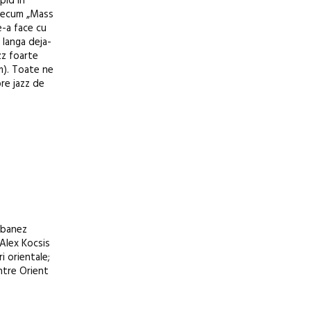
pid în
 precum „Mass
e-a face cu
 langa deja-
zz foarte
m). Toate ne
pre jazz de
libanez
 Alex Kocsis
i orientale;
între Orient