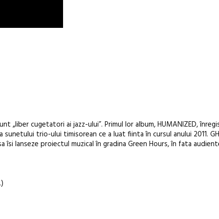
t „liber cugetatori ai jazz-ului”. Primul lor album, HUMANIZED, înregis
ea sunetului trio-ului timisorean ce a luat fiinta în cursul anului 2011. G
 sa îsi lanseze proiectul muzical în gradina Green Hours, în fata audiente
)