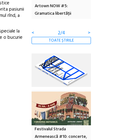
stice
Artown NOW #5:
revine la Eforie Sud cu a IX-a
dulceață de 
rita pasiunii
Gramatica libertății
ediție
borcan, o c
mul rînd, a
clătite cu a
speciale la
<
3/4
>
 e o bucurie
TOATE ȘTIRILE
Festivalul Strada
Armenească #10: concerte,