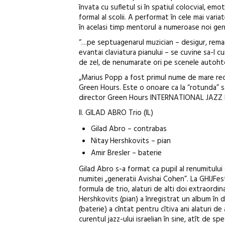
învata cu sufletul si în spatiul colocvial, emo
formal al scolii. A performat în cele mai var
în acelasi timp mentorul a numeroase noi gen
“…pe septuagenarul muzician – desigur, remar
evantai claviatura pianului – se cuvine sa-l c
de zel, de nenumarate ori pe scenele autohto
„Marius Popp a fost primul nume de mare recun
Green Hours. Este o onoare ca la “rotunda” sa
director Green Hours INTERNATIONAL JAZZ
II. GILAD ABRO Trio (IL)
Gilad Abro – contrabas
Nitay Hershkovits – pian
Amir Bresler – baterie
Gilad Abro s-a format ca pupil al renumitului
numitei „generatii Avishai Cohen”. La GHIJFest
formula de trio, alaturi de alti doi extraordin
Hershkovits (pian) a înregistrat un album în d
(baterie) a cîntat pentru cîtiva ani alaturi de
curentul jazz-ului israelian în sine, atît de sp