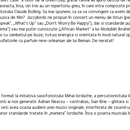
sket Case” a celor de la Green Day, gratie careia au ajuns destul de ra
 aceasta, însa, cei trei au un repertoriu greu, în care intra compozitii
ozitorului Claude Bolling. Sa mai spunem, ca sa va convingem ca avem d
muzica de film? Jazzybirds ne propun în concert un meniu de hituri (pe
Speak”, „What’s Up” sau „Don’t Worry Be Happy”), dar si standarde ja
ma”) sau mai putin cunoscute („African Market” a lui Abdullah Ibrahi
 si cu zambetul pe buze, totusi energica si orientata în mod natural s
uflatorile cu parfum new-orleanian ale lui Reman. De neratat!
rmat la initiativa saxofonistului Mihai Iordache, a percutionistului 
nti ai noii generatii: Adrian Neacsu – contrabas, Sian Brie – ghitara si
ie veti avea ocazia audierii unei muzici originale, interferata de sound-ur
ii unor standarde tratate în „maniera” Iordache. Înca o poarta muzicala 