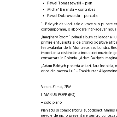
Pawel Tomaszewski – pian
Micha? Baranski – contrabas
Pawel Dobrowolski – percutie
“…Baldych da viorii sale o voce si o putere e
contemporane, o abordare într-adevar noua 
„Imaginary Room”, primul album ca leader al l
primire entuziasta si de cronici pozitive atît 
festivalurilor de la Montreux sau Londra. Rec
importanta distinctie a industriei muzicale g
consacrata în Polonia, „Adam Baldych Imagin
„Adam Baldych poseda astazi, fara îndoiala, o
orice din partea lui.” – Frankfurter Allgemei
Vineri, 31 mai, 7PM
I. MARIUS POPP (RO)
– solo piano
Pianistul si compozitorul autodidact Marius Po
nevoie de nici o prezentare pentru cunoscator