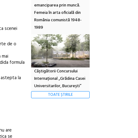
emanciparea prin muncă.
Femeia în arta oficială din
România comunistă 1948-
1989
ta scenei
arte de o
a mai
ndida formula
Câștigătorii Concursului
 astepta la
Internațional „Grădina Casei
Universitarilor, București”
TOATE ȘTIRILE
 nu are
zica se