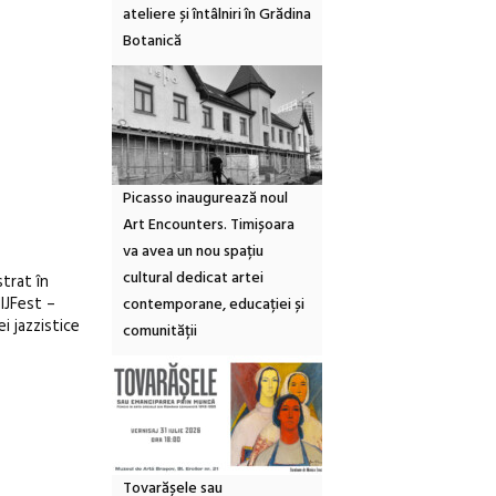
ateliere și întâlniri în Grădina
Botanică
Picasso inaugurează noul
Art Encounters. Timișoara
va avea un nou spațiu
cultural dedicat artei
trat în
HIJFest –
contemporane, educației și
i jazzistice
comunității
Tovarășele sau