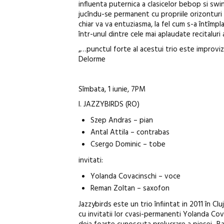
influenta puternica a clasicelor bebop si swin
jucîndu-se permanent cu propriile orizonturi d
chiar va va entuziasma, la fel cum s-a întîmpl
într-unul dintre cele mai aplaudate recitaluri a
„…punctul forte al acestui trio este improviz
Delorme
Sîmbata, 1 iunie, 7PM
I. JAZZYBIRDS (RO)
Szep Andras – pian
Antal Attila – contrabas
Csergo Dominic – tobe
invitati:
Yolanda Covacinschi – voce
Reman Zoltan – saxofon
Jazzybirds este un trio înfiintat in 2011 în Cl
cu invitatii lor cvasi-permanenti Yolanda Cov