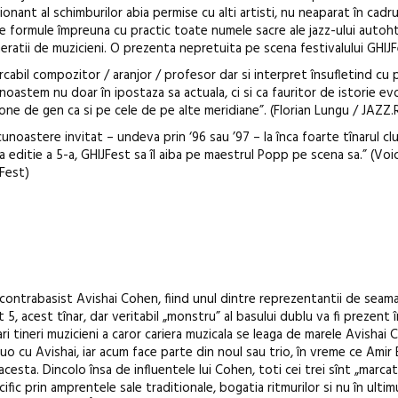
tionant al schimburilor abia permise cu alti artisti, nu neaparat în cadr
iate formule împreuna cu practic toate numele sacre ale jazz-ului autoh
eratii de muzicieni. O prezenta nepretuita pe scena festivalului GHIJ
cabil compozitor / aranjor / profesor dar si interpret însufletind cu 
unoastem nu doar în ipostaza sa actuala, ci si ca fauritor de istorie evo
ne de gen ca si pe cele de pe alte meridiane”. (Florian Lungu / JAZZ
oastere invitat – undeva prin ‘96 sau ’97 – la înca foarte tînarul cl
 editie a 5-a, GHIJFest sa îl aiba pe maestrul Popp pe scena sa.” (Vo
 Fest)
 contrabasist Avishai Cohen, fiind unul dintre reprezentantii de seama
 5, acest tînar, dar veritabil „monstru” al basului dublu va fi prezent 
ari tineri muzicieni a caror cariera muzicala se leaga de marele Avishai 
uo cu Avishai, iar acum face parte din noul sau trio, în vreme ce Amir 
 acesta. Dincolo însa de influentele lui Cohen, toti cei trei sînt „marcat
ecific prin amprentele sale traditionale, bogatia ritmurilor si nu în ultim