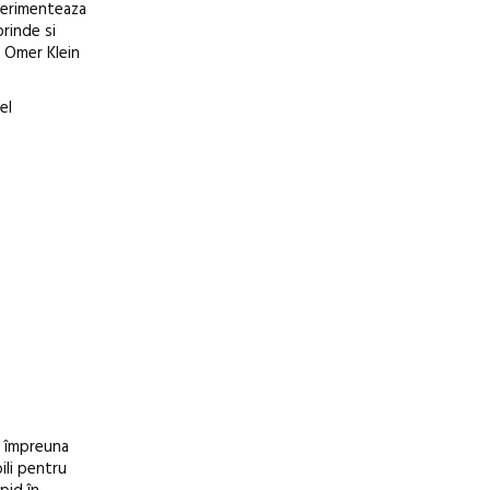
xperimenteaza
prinde si
l Omer Klein
el
i, împreuna
ili pentru