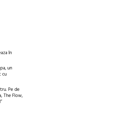
eaza în
upa, un
c cu
stru. Pe de
ra, The Flow,
l”