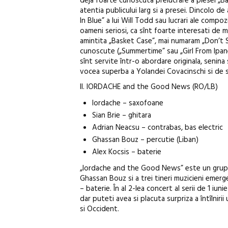
deja foarte cunoscuta prelucrare a piesei „Ba
atentia publicului larg si a presei. Dincolo de
In Blue” a lui Will Todd sau lucrari ale comp
oameni seriosi, ca sînt foarte interesati de 
amintita „Basket Case”, mai numaram „Don’t 
cunoscute („Summertime” sau „Girl From Ipane
sînt servite într-o abordare originala, senina
vocea superba a Yolandei Covacinschi si de s
II. IORDACHE and the Good News (RO/LB)
Iordache – saxofoane
Sian Brie – ghitara
Adrian Neacsu – contrabas, bas electric
Ghassan Bouz – percutie (Liban)
Alex Kocsis – baterie
„Iordache and the Good News” este un grup fo
Ghassan Bouz si a trei tineri muzicieni emerge
– baterie. În al 2-lea concert al serii de 1 iun
dar puteti avea si placuta surpriza a întîlnir
si Occident.