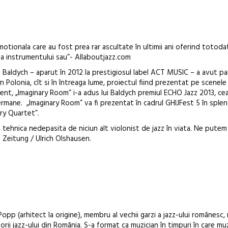
motionala care au fost prea rar ascultate în ultimii ani oferind totoda
a instrumentului sau”- Allaboutjazz.com
ui Baldych – aparut în 2012 la prestigiosul label ACT MUSIC – a avut p
în Polonia, cît si în întreaga lume, proiectul fiind prezentat pe scenele
ent, „Imaginary Room” i-a adus lui Baldych premiul ECHO Jazz 2013, ce
ermane. „Imaginary Room” va fi prezentat în cadrul GHIJFest 5 în sple
ary Quartet”.
 tehnica nedepasita de niciun alt violonist de jazz în viata. Ne putem
ne Zeitung / Ulrich Olshausen.
pp (arhitect la origine), membru al vechii garzi a jazz-ului românesc,
ii jazz-ului din România. S-a format ca muzician în timpuri în care mu