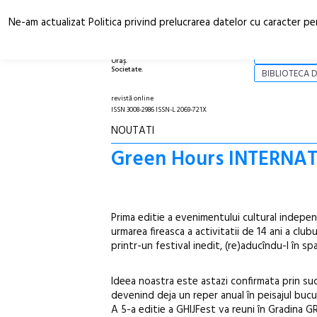
Ne-am actualizat Politica privind prelucrarea datelor cu caracter pe
Arhitectură.
NOI
Oraș.
Societate.
BIBLIOTECA D
revistă online
ISSN 3008-2986 ISSN-L 2069-721X
NOUTATI
Green Hours INTERNATI
Prima editie a evenimentului cultural inde
urmarea fireasca a activitatii de 14 ani a club
printr-un festival inedit, (re)aducîndu-l în spa
Ideea noastra este astazi confirmata prin succ
devenind deja un reper anual în peisajul buc
A 5-a editie a GHIJFest va reuni în Gradina GR