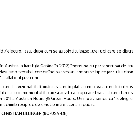
ld / electro…sau, dupa cum se autointituleaza: „trei tipi care se distr
n Austria, a livrat (la Garâna în 2012) împreuna cu partenerii sai de tr
lasi timp sensibil, combinînd succesiuni armonice tipice jazz-ului clasi
.” – allaboutjazz.com
 care l-a vizionat în România s-a întîmplat acum ceva ani în clubul no
înte aici din momentul în care a auzit ca trupa austriaca al carei fan e
in 2011 a Austrian Hours @ Green Hours. Un motiv serios ca “feeling-u
un schimb reciproc de emotie între scena si public.
& CHRISTIAN LILLINGER (RO/USA/DE)