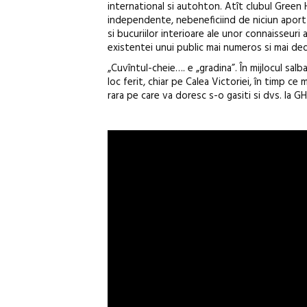
international si autohton. Atît clubul Green Ho
independente, nebeneficiind de niciun aport al
si bucuriilor interioare ale unor connaisseuri a
existentei unui public mai numeros si mai dedi
„Cuvîntul-cheie…. e „gradina”. În mijlocul salb
loc ferit, chiar pe Calea Victoriei, în timp ce
rara pe care va doresc s-o gasiti si dvs. la GH