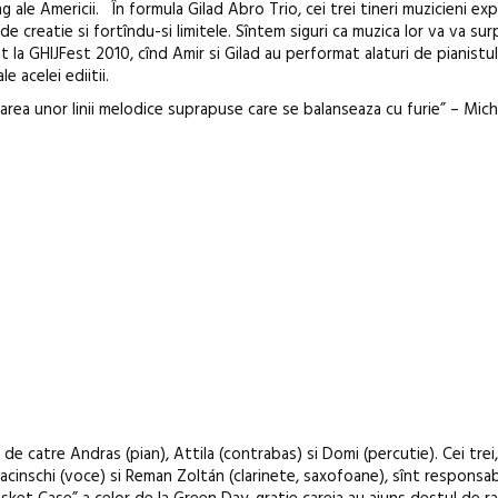
g ale Americii. În formula Gilad Abro Trio, cei trei tineri muzicieni e
e creatie si fortîndu-si limitele. Sîntem siguri ca muzica lor va va sur
at la GHIJFest 2010, cînd Amir si Gilad au performat alaturi de pianistu
le acelei ediitii.
area unor linii melodice suprapuse care se balanseaza cu furie” – Mich
uj de catre Andras (pian), Attila (contrabas) si Domi (percutie). Cei tre
acinschi (voce) si Reman Zoltán (clarinete, saxofoane), sînt responsab