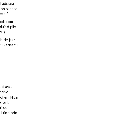
ul adesea
ton si este
Fest 5.
policrom
luînd plin
.RO)
ub de jazz
icu Radescu,
 ai asa-
într-o
Cohen. Nitai
Bresler
i” de
ul rînd prin