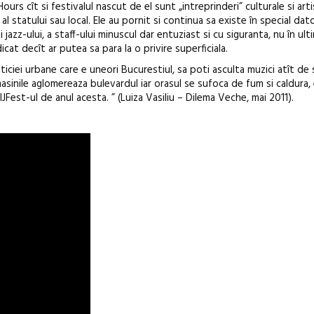
urs cît si festivalul nascut de el sunt „intreprinderi” culturale si arti
Awards 2026
 statului sau local. Ele au pornit si continua sa existe în special dato
i jazz-ului, a staff-ului minuscul dar entuziast si cu siguranta, nu în ulti
cat decît ar putea sa para la o privire superficiala.
aticiei urbane care e uneori Bucurestiul, sa poti asculta muzici atît de 
 masinile aglomereaza bulevardul iar orasul se sufoca de fum si caldura,
IJFest-ul de anul acesta. ” (Luiza Vasiliu – Dilema Veche, mai 2011).