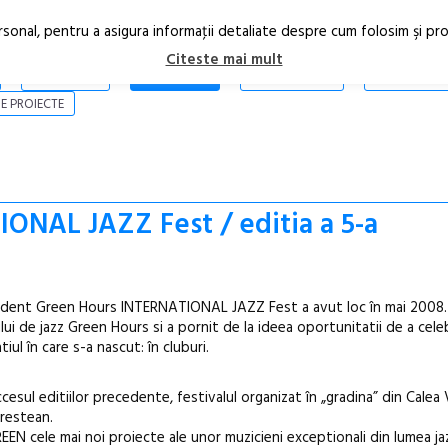
rsonal, pentru a asigura informaţii detaliate despre cum folosim şi pr
Citeste mai mult
ARTICOLE
STIRI
REVISTA PRINT
CONTACT
E PROIECTE
ONAL JAZZ Fest / editia a 5-a
pendent Green Hours INTERNATIONAL JAZZ Fest a avut loc în mai 2008
ului de jazz Green Hours si a pornit de la ideea oportunitatii de a cele
tiul în care s-a nascut: în cluburi.
esul editiilor precedente, festivalul organizat în „gradina” din Calea 
urestean.
EEN cele mai noi proiecte ale unor muzicieni exceptionali din lumea ja
Open Call – Local Design