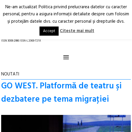
Ne-am actualizat Politica privind prelucrarea datelor cu caracter
Deschide
RO
EN
personal, pentru a asigura informaţii detaliate despre cum folosim
şi protejăm datele dvs. cu caracter personal şi drepturile dvs.
Arhitectură.
Oraș.
Societate.
Citeste mai mult
Accept
revistă online
ISSN 3008-2986 ISSN-L 2069-721X
≡
NOUTATI
GO WEST. Platformӑ de teatru şi
dezbatere pe tema migraţiei