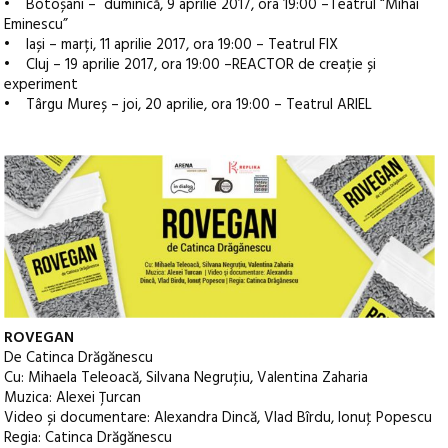
• Botoșani – duminică, 9 aprilie 2017, ora 19:00 –Teatrul “Mihai
Eminescu”
• Iași – marți, 11 aprilie 2017, ora 19:00 – Teatrul FIX
• Cluj – 19 aprilie 2017, ora 19:00 –REACTOR de creație și
experiment
• Târgu Mureș – joi, 20 aprilie, ora 19:00 – Teatrul ARIEL
ROVEGAN
De Catinca Drăgănescu
Cu: Mihaela Teleoacă, Silvana Negruţiu, Valentina Zaharia
Muzica: Alexei Țurcan
Video și documentare: Alexandra Dincă, Vlad Bîrdu, Ionuţ Popescu
Regia: Catinca Drăgănescu