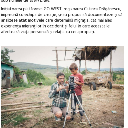
sub numele de
brain drain
.
Inițiatoarea platformei GO WEST, regizoarea Catinca Drăgănescu,
împreună cu echipa de creație, și-au propus să documenteze şi să
analizeze atât motivele care determină migraţia, căt mai ales
experienţa migranţilor ȋn occident şi felul ȋn care aceasta le
afectează viaţa personală şi relaţia cu cei apropiaţi.