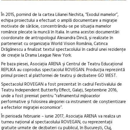
În 2015, pornind de la cartea Lilianei Nechita, “Exodul mamelor”,
echipa proiectului a efectuat o amplă documentare a migraţie
motivate de sărăcie, concentrându-se pe situaţia mamelor
românce plecate la muncă ȋn Italia. In urma acestei documentări
coordonate de antropologul Alexandra Dincă, şi realizate ȋn
parteneriat cu organizaţia World Vision România, Catinca
Drăgănescu a finalizat textul spectacolului ȋn cadrul unei rezidenţe
de creaţie la Drama League New York.
Pe baza piesei, Asociaţia ARENA şi Centrul de Teatru Educaţional
REPLIKA au coprodus spectacolul ROVEGAN. Producția reprezintă
primul proiect al platformei de teatru şi dezbatere GO WEST.
Spectacolul ROVEGAN a fost prezentat ȋn cadrul Festivalului de
Teatru Independent Butterfly Effect, Galaţi, Septembrie 2016,
unde a fost premiat pentru “rafinamentul mijloacelor
performative şi folosirea alegoriei ca instrument de conştientizare
a efectelor migraţiei economice”.
În perioada februarie – iunie 2017, Asociația ARENA va realiza un
turneu național al spectacolului ROVEGAN, cu reprezentaţii
gratuite urmate de dezbateri cu publicul, ȋn Bucureşti, Cluj,