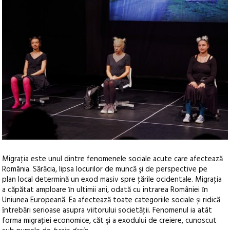
Migraţia este unul dintre fenomenele sociale acute care afectează
România. Sărăcia, lipsa locurilor de muncă şi de perspective pe
plan local determină un exod masiv spre ţările ocidentale. Migraţia
a căpătat amploare ȋn ultimii ani, odată cu intrarea României ȋn
Uniunea Europeană. Ea afectează toate categoriile sociale şi ridică
ȋntrebări serioase asupra viitorului societăţii. Fenomenul ia atât
forma migraţiei economice, căt şi a exodului de creiere, cunoscut