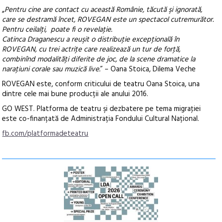
„
Pentru cine are contact cu această Românie, tăcută şi ignorată,
care se destramă încet, ROVEGAN este un spectacol cutremurător.
Pentru ceilalţi, poate fi o revelaţie.
Catinca Draganescu a reuşit o distribuţie excepţională în
ROVEGAN, cu trei actriţe care realizează un tur de forţă,
combinînd modalităţi diferite de joc, de la scene dramatice la
naraţiuni corale sau muzică live.
” – Oana Stoica, Dilema Veche
ROVEGAN este, conform criticului de teatru Oana Stoica, una
dintre cele mai bune producții ale anului 2016.
GO WEST. Platforma de teatru şi dezbatere pe tema migraţiei
este co-finanțată de Administrația Fondului Cultural Național.
fb.com/platformadeteatru