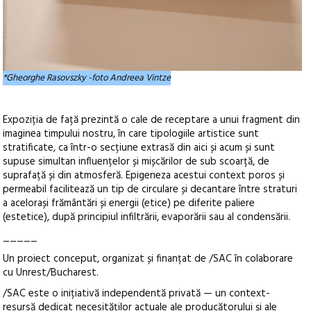
*Gheorghe Rasovszky -foto Andreea Vintze
Expoziția de față prezintă o cale de receptare a unui fragment din
imaginea timpului nostru, în care tipologiile artistice sunt
stratificate, ca într-o secțiune extrasă din aici și acum și sunt
supuse simultan influențelor și mișcărilor de sub scoarță, de
suprafață și din atmosferă. Epigeneza acestui context poros și
permeabil facilitează un tip de circulare și decantare între straturi
a acelorași frământări și energii (etice) pe diferite paliere
(estetice), după principiul infiltrării, evaporării sau al condensării.
_____
Un proiect conceput, organizat și finanțat de /SAC în colaborare
cu Unrest/Bucharest.
/SAC este o inițiativă independentă privată — un context-
resursă dedicat necesităților actuale ale producătorului și ale