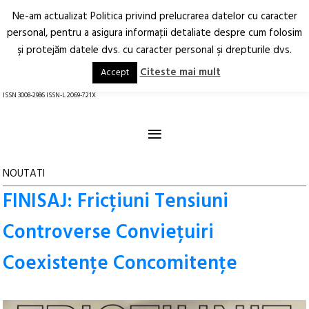
Ne-am actualizat Politica privind prelucrarea datelor cu caracter
Deschide
RO
EN
personal, pentru a asigura informaţii detaliate despre cum folosim
şi protejăm datele dvs. cu caracter personal şi drepturile dvs.
Arhitectură.
Oraș.
Societate.
Citeste mai mult
Accept
revistă online
ISSN 3008-2986 ISSN-L 2069-721X
≡
NOUTATI
FINISAJ: Fricțiuni Tensiuni
Controverse Conviețuiri
Coexistențe Concomitențe