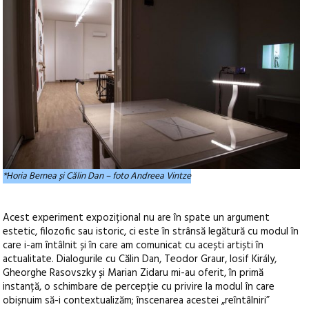
*Horia Bernea și Călin Dan – foto Andreea Vintze
Acest experiment expozițional nu are în spate un argument
estetic, filozofic sau istoric, ci este în strânsă legătură cu modul în
care i-am întâlnit și în care am comunicat cu acești artiști în
actualitate. Dialogurile cu Călin Dan, Teodor Graur, Iosif Király,
Gheorghe Rasovszky și Marian Zidaru mi-au oferit, în primă
instanță, o schimbare de percepție cu privire la modul în care
obișnuim să-i contextualizăm; înscenarea acestei „reîntâlniri”