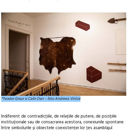
*Teodor Graur si Calin Dan – foto Andreea Vintze
Indiferent de contradicțiile, de relațiile de putere, de pozițiile
instituționale sau de consacrarea acestora, conexiunile spontane
între simbolurile și obiectele coexistenței lor țes asamblajul