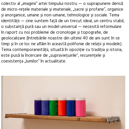
colectiv al „imaginii” artei timpului nostru — o suprapunere densă
de micro-rețele materiale și imateriale, „sacre și profane”, organice
și anorganice, umane și non-umane, tehnologice și sociale. Tema
identității — cine suntem față de un trecut ideal, un centru stabil,
o substanță pură sau un model universal — necesită reformulare
în raport cu noi probleme de cronologie și topografie, de
geolocalizare (întrebările noastre din ultimii 40 de ani sunt în ce
timp și în ce loc ne aflăm în această polifonie de relații și modele).
Tema contemporaneității, situată în opoziție cu tradiția și istoria,
este pusă la încercare de „supraviețuirile”, recurențele și
coexistența „lumilor” în actualitate.