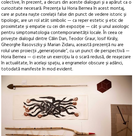
colective, în prezent, a decurs din aceste dialoguri și a apărut ca o
curiozitate necesară. Prezența lui Horia Bernea în acest montaj,
care ar putea naște corelații false din punct de vedere istoric și
tipologic, are un rol atât simbolic — ca reper estetic și etic de
proximitate și empatie cu cei din expoziție — cât și unul axiologic
pentru simptomatologia contemporaneității locale. În ceea ce
privește dialogul dintre Călin Dan, Teodor Graur, Iosif Király,
Gheorghe Rasovszky și Marian Zidaru, această prezență nu are
rolul unei proiecții „generaționale”, cu un punct de perspectivă —
Horia Bernea — ci este un exercițiu la o scară redusă, de reașezare
în actualitate, în același spațiu, a engramelor obscure și adânci,
totodată manifeste în mod evident.