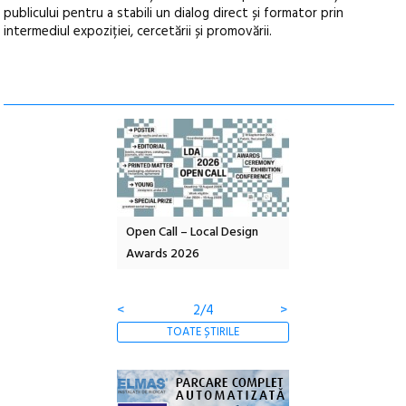
publicului pentru a stabili un dialog direct și formator prin
intermediul expoziției, cercetării și promovării.
Open Call – Local Design
Anuala de artă urbană
Festivalu
Awards 2026
Artown NOW #5:
revine la 
Gramatica libertății
ediție
<
3/4
>
TOATE ȘTIRILE