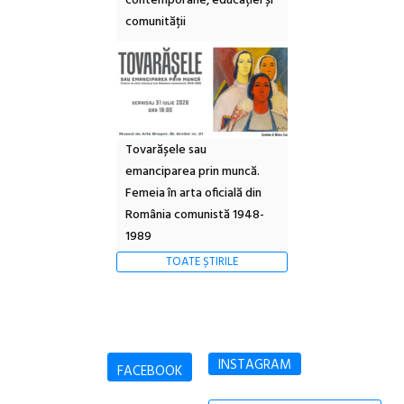
contemporane, educației și
comunității
Tovarășele sau
emanciparea prin muncă.
Femeia în arta oficială din
România comunistă 1948-
1989
TOATE ȘTIRILE
INSTAGRAM
FACEBOOK