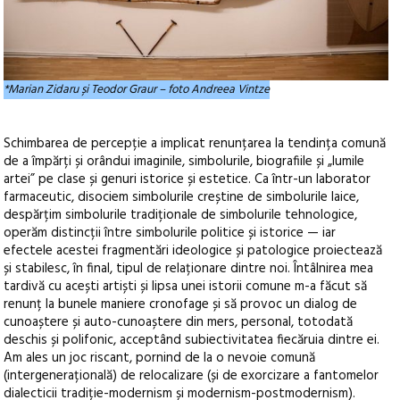
*Marian Zidaru și Teodor Graur – foto Andreea Vintze
Schimbarea de percepție a implicat renunțarea la tendința comună
de a împărți și orândui imaginile, simbolurile, biografiile și „lumile
artei” pe clase și genuri istorice și estetice. Ca într-un laborator
farmaceutic, disociem simbolurile creștine de simbolurile laice,
despărțim simbolurile tradiționale de simbolurile tehnologice,
operăm distincții între simbolurile politice și istorice — iar
efectele acestei fragmentări ideologice și patologice proiectează
și stabilesc, în final, tipul de relaționare dintre noi. Întâlnirea mea
tardivă cu acești artiști și lipsa unei istorii comune m-a făcut să
renunț la bunele maniere cronofage și să provoc un dialog de
cunoaștere și auto-cunoaștere din mers, personal, totodată
deschis și polifonic, acceptând subiectivitatea fiecăruia dintre ei.
Am ales un joc riscant, pornind de la o nevoie comună
(intergenerațională) de relocalizare (și de exorcizare a fantomelor
dialecticii tradiție-modernism și modernism-postmodernism).