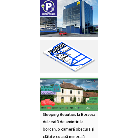
Sleeping Beauties la Borsec:
dulceață de amintiri la
borcan, o cameră obscură și
clătite cu apă minerală