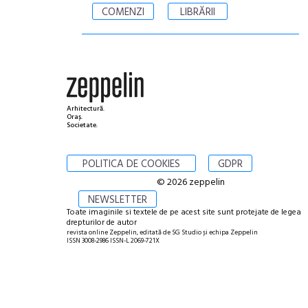
COMENZI
LIBRĂRII
Arhitectură.
Oraș.
Societate.
POLITICA DE COOKIES
GDPR
© 2026 zeppelin
NEWSLETTER
Toate imaginile si textele de pe acest site sunt protejate de legea
drepturilor de autor
revista online Zeppelin, editată de SG Studio și echipa Zeppelin
ISSN 3008-2986 ISSN-L 2069-721X