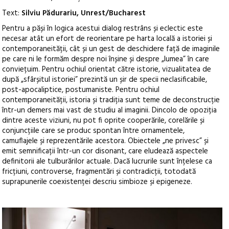
Text:
Silviu Pădurariu, Unrest/Bucharest
Pentru a păși în logica acestui dialog restrâns și eclectic este
necesar atât un efort de reorientare pe harta locală a istoriei și
contemporaneității, cât și un gest de deschidere față de imaginile
pe care ni le formăm despre noi înșine și despre „lumea” în care
conviețuim. Pentru ochiul orientat către istorie, vizualitatea de
după „sfârșitul istoriei” prezintă un șir de specii neclasificabile,
post-apocaliptice, postumaniste. Pentru ochiul
contemporaneității, istoria și tradiția sunt teme de deconstrucție
într-un demers mai vast de studiu al imaginii. Dincolo de opoziția
dintre aceste viziuni, nu pot fi oprite cooperările, corelările și
conjuncțiile care se produc spontan între ornamentele,
camuflajele și reprezentările acestora. Obiectele „ne privesc” și
emit semnificații într-un cor disonant, care eludează aspectele
definitorii ale tulburărilor actuale. Dacă lucrurile sunt înțelese ca
fricțiuni, controverse, fragmentări și contradicții, totodată
suprapunerile coexistenței descriu simbioze și epigeneze.