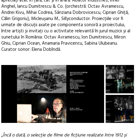
apreciați atât în țară, cât și în afară: Abator Industries, Irinel
Anghel, Iancu Dumitrescu & Co. (orchestră: Octav Avramescu,
Andrei Kivu, Mihai Codrea, Sânziana Dobrovicescu, Ciprian Ghiță,
Călin Grigoriu), Micleușanu M., Sillyconductor. Proiecțiile vor fi
urmate de discuții axate pe componenta sonoră a proiectului,
între artiști și invitați cu o activitate relevantă în jurul muzicii și al
sunetului în România: Octav Avramescu, Ion Dumitrescu, Miron
Ghiu, Ciprian Ocean, Anamaria Pravicencu, Sabina Ulubeanu.
Curator sonor: Elena Dobîndă.
+2
„
Încă o dată, o selecție de filme de ficțiune realizate între 1912 și