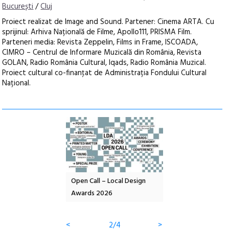
București
/
Cluj
Proiect realizat de Image and Sound. Partener: Cinema ARTA. Cu
sprijinul: Arhiva Națională de Filme, Apollo111, PRISMA Film.
Parteneri media: Revista Zeppelin, Films in Frame, ISCOADA,
CIMRO – Centrul de Informare Muzicală din România, Revista
GOLAN, Radio România Cultural, Iqads, Radio România Muzical.
Proiect cultural co-finanţat de Administrația Fondului Cultural
Național.
nd: POELANDA – parc
Open Call – Local Design
Anuala de artă urba
e și co-creație
Awards 2026
Artown NOW #5:
Gramatica libertății
<
2/4
>