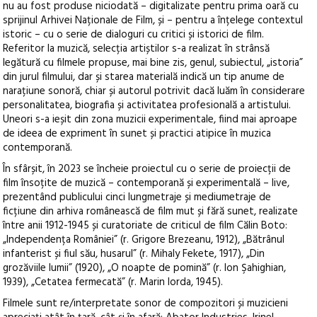
nu au fost produse niciodată – digitalizate pentru prima oară cu
sprijinul Arhivei Naționale de Film, și – pentru a înțelege contextul
istoric – cu o serie de dialoguri cu critici și istorici de film.
Referitor la muzică, selecția artiștilor s-a realizat în strânsă
legătură cu filmele propuse, mai bine zis, genul, subiectul, „istoria”
din jurul filmului, dar și starea materială indică un tip anume de
narațiune sonoră, chiar și autorul potrivit dacă luăm în considerare
personalitatea, biografia și activitatea profesională a artistului.
Uneori s-a ieșit din zona muzicii experimentale, fiind mai aproape
de ideea de expriment în sunet și practici atipice în muzica
contemporană.
În sfârșit, în 2023 se încheie proiectul cu o serie de proiecții de
film însoțite de muzică – contemporană și experimentală – live,
prezentând publicului cinci lungmetraje și mediumetraje de
ficțiune din arhiva românească de film mut și fără sunet, realizate
între anii 1912-1945 și curatoriate de criticul de film Călin Boto:
„Independența României” (r. Grigore Brezeanu, 1912), „Bătrânul
infanterist și fiul său, husarul” (r. Mihaly Fekete, 1917), „Din
grozăviile lumii” (1920), „O noapte de pomină” (r. Ion Şahighian,
1939), „Cetatea fermecată” (r. Marin Iorda, 1945).
Filmele sunt re/interpretate sonor de compozitori și muzicieni