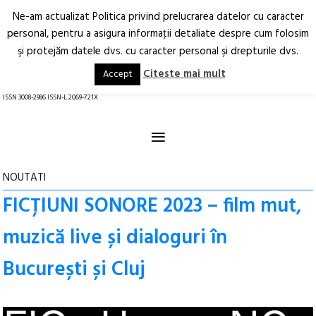
Ne-am actualizat Politica privind prelucrarea datelor cu caracter
Deschide
RO
EN
personal, pentru a asigura informaţii detaliate despre cum folosim
şi protejăm datele dvs. cu caracter personal şi drepturile dvs.
Arhitectură.
Oraș.
Societate.
Citeste mai mult
Accept
revistă online
ISSN 3008-2986 ISSN-L 2069-721X
≡
NOUTATI
FICȚIUNI SONORE 2023 – film mut,
muzică live și dialoguri în
București și Cluj