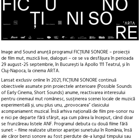
Image and Sound anunță programul FICȚIUNI SONORE – proiecții
de film mut, muzică live, dialoguri – ce se va desfășura în perioada
29 august-25 septembrie, în București la Apollo 111 Teatrul, și în
Cluj-Napoca, la cinema ARTA.
Lansat exclusiv online în 2021, FICȚIUNI SONORE continuă
obiectivele asumate prin proiectele anterioare (Possible Sounds
of Early Cinema, Short Sounds) anume, reactivarea interesului
pentru cinemaul mut românesc, susținerea scenei locale de muzică
experimentală și, unu plus unu, „provocarea” clasicului
acompaniament muzical. Însă arhiva națională de film pre-sonor nu
e nici pe departe fără sfârșit, așa cum părea la început, când doar
se frunzăreau listele ANF. Programul debuta cu două filme fără
sunet – filme realizate ulterior apariției sunetului în România, însă
ale căror benzi sonore au fost pierdute de-a lungul timpului sau