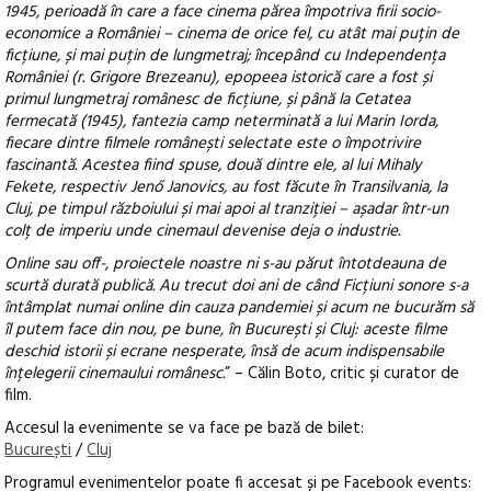
1945, perioadă în care a face cinema părea împotriva firii socio-
economice a României – cinema de orice fel, cu atât mai puțin de
ficțiune, și mai puțin de lungmetraj; începând cu Independența
României (r. Grigore Brezeanu), epopeea istorică care a fost și
primul lungmetraj românesc de ficțiune, și până la Cetatea
fermecată (1945), fantezia camp neterminată a lui Marin Iorda,
fiecare dintre filmele românești selectate este o împotrivire
fascinantă. Acestea fiind spuse, două dintre ele, al lui Mihaly
Fekete, respectiv Jenő Janovics, au fost făcute în Transilvania, la
Cluj, pe timpul războiului și mai apoi al tranziției – așadar într-un
colț de imperiu unde cinemaul devenise deja o industrie.
Online sau off-, proiectele noastre ni s-au părut întotdeauna de
scurtă durată publică. Au trecut doi ani de când Ficțiuni sonore s-a
întâmplat numai online din cauza pandemiei și acum ne bucurăm să
îl putem face din nou, pe bune, în București și Cluj: aceste filme
deschid istorii și ecrane nesperate, însă de acum indispensabile
înțelegerii cinemaului românesc.
” – Călin Boto, critic și curator de
film.
Accesul la evenimente se va face pe bază de bilet:
București
/
Cluj
Programul evenimentelor poate fi accesat și pe Facebook events: