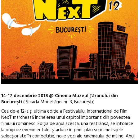
14-17 decembrie 2018 @ Cinema Muzeul Țăranului din
București
( Strada Monetăriei nr. 3, București)
Cea de-a 12-a și ultima ediție a Festivalului Internațional de Film
NexT marchează încheierea unui capitol important din povestea
filmului românesc. Ediția de anul acesta, una restrânsă, se întoarce
la originile evenimentului și aduce în prim-plan scurtmetrajele
selecționate în competiție, noile voci ale cinemaului de mâine.
Anul