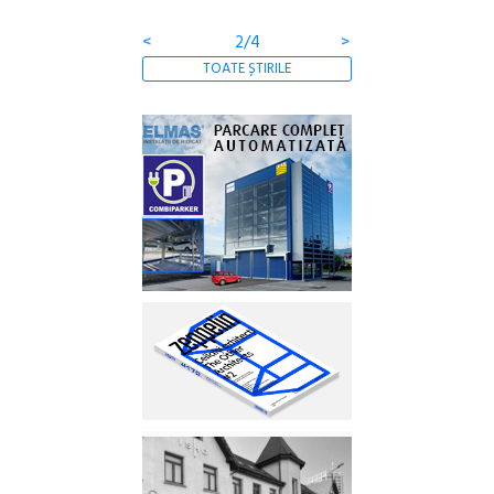
clătite cu apă miner
<
2/4
>
TOATE ȘTIRILE