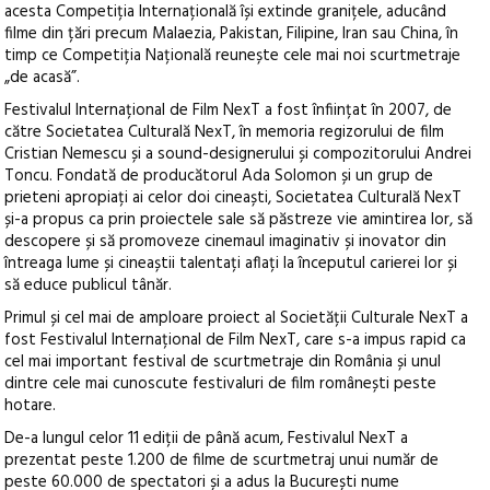
acesta Competiția Internațională își extinde granițele, aducând
filme din țări precum Malaezia, Pakistan, Filipine, Iran sau China, în
timp ce Competiția Națională reunește cele mai noi scurtmetraje
„de acasă”.
Festivalul Internațional de Film NexT a fost înființat în 2007, de
către Societatea Culturală NexT, în memoria regizorului de film
Cristian Nemescu și a sound-designerului și compozitorului Andrei
Toncu. Fondată de producătorul Ada Solomon și un grup de
prieteni apropiați ai celor doi cineaști, Societatea Culturală NexT
și-a propus ca prin proiectele sale să păstreze vie amintirea lor, să
descopere și să promoveze cinemaul imaginativ și inovator din
întreaga lume și cineaștii talentați aflați la începutul carierei lor și
să educe publicul tânăr.
Primul și cel mai de amploare proiect al Societății Culturale NexT a
fost Festivalul Internațional de Film NexT, care s-a impus rapid ca
cel mai important festival de scurtmetraje din România și unul
dintre cele mai cunoscute festivaluri de film românești peste
hotare.
De-a lungul celor 11 ediții de până acum, Festivalul NexT a
prezentat peste 1.200 de filme de scurtmetraj unui număr de
peste 60.000 de spectatori și a adus la București nume