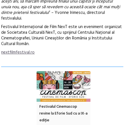
acești ani, să marcăm împreună finalul unui capitol și începutul
unuia nou, așa că sper să revedem cu această ocazie cât mai mulți
dintre prietenii festivalului
” – Yvonne Irimescu, directorul
festivalului.
Festivalul Internaţional de Film NexT este un eveniment organizat
de Societatea Culturală NexT, cu sprijinul Centrului Național al
Cinematografiei, Uniunii Cineaștilor din România și Institutului
Cultural Român.
nextfilmfestival.ro
e artă urbană
Festivalul Cinemascop
Sleeping Beauties l
 NOW #5:
revine la Eforie Sud cu a IX-a
dulceață de amintiri
a libertății
ediție
borcan, o cameră ob