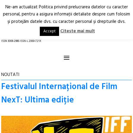
Ne-am actualizat Politica privind prelucrarea datelor cu caracter
Deschide
RO
EN
personal, pentru a asigura informaţii detaliate despre cum folosim
şi protejăm datele dvs. cu caracter personal şi drepturile dvs.
Arhitectură.
Oraș.
Societate.
Citeste mai mult
Accept
revistă online
ISSN 3008-2986 ISSN-L 2069-721X
≡
NOUTATI
Festivalul Internațional de Film
NexT: Ultima ediție