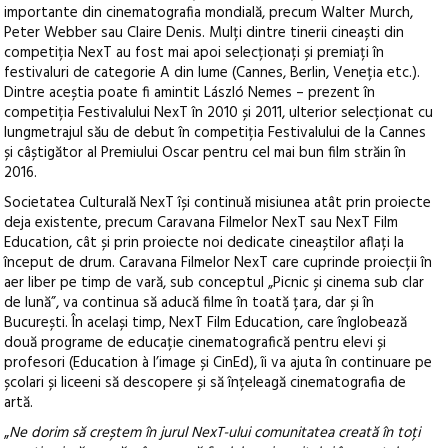
importante din cinematografia mondială, precum Walter Murch,
Peter Webber sau Claire Denis. Mulți dintre tinerii cineaști din
competiția NexT au fost mai apoi selecționați și premiați în
festivaluri de categorie A din lume (Cannes, Berlin, Veneția etc.).
Dintre aceștia poate fi amintit László Nemes – prezent în
competiția Festivalului NexT în 2010 și 2011, ulterior selecționat cu
lungmetrajul său de debut în competiția Festivalului de la Cannes
și câștigător al Premiului Oscar pentru cel mai bun film străin în
2016.
Societatea Culturală NexT își continuă misiunea atât prin proiecte
deja existente, precum Caravana Filmelor NexT sau NexT Film
Education, cât și prin proiecte noi dedicate cineaștilor aflați la
început de drum. Caravana Filmelor NexT care cuprinde proiecții în
aer liber pe timp de vară, sub conceptul „Picnic și cinema sub clar
de lună”, va continua să aducă filme în toată țara, dar și în
București. În același timp, NexT Film Education, care înglobează
două programe de educație cinematografică pentru elevi și
profesori (Education à l’image și CinEd), îi va ajuta în continuare pe
școlari și liceeni să descopere și să înțeleagă cinematografia de
artă.
„
Ne dorim să creștem în jurul NexT-ului comunitatea creată în toți