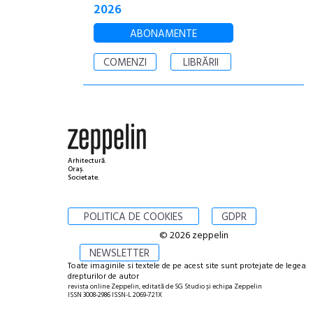
2026
ABONAMENTE
COMENZI
LIBRĂRII
Arhitectură.
Oraș.
Societate.
POLITICA DE COOKIES
GDPR
© 2026 zeppelin
NEWSLETTER
Toate imaginile si textele de pe acest site sunt protejate de legea
drepturilor de autor
revista online Zeppelin, editată de SG Studio și echipa Zeppelin
ISSN 3008-2986 ISSN-L 2069-721X