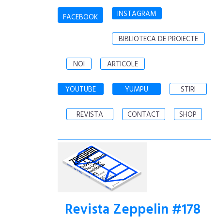
INSTAGRAM
FACEBOOK
BIBLIOTECA DE PROIECTE
NOI
ARTICOLE
YOUTUBE
YUMPU
STIRI
REVISTA
CONTACT
SHOP
Revista Zeppelin #178