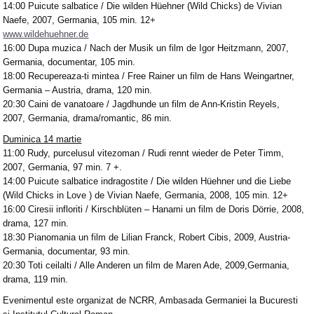
14:00 Puicute salbatice / Die wilden Hüehner (Wild Chicks) de Vivian
Naefe, 2007, Germania, 105 min. 12+
www.wildehuehner.de
16:00 Dupa muzica / Nach der Musik un film de Igor Heitzmann, 2007,
Germania, documentar, 105 min.
18:00 Recupereaza-ti mintea / Free Rainer un film de Hans Weingartner,
Germania – Austria, drama, 120 min.
20:30 Caini de vanatoare / Jagdhunde un film de Ann-Kristin Reyels,
2007, Germania, drama/romantic, 86 min.
Duminica 14 martie
11:00 Rudy, purcelusul vitezoman / Rudi rennt wieder de Peter Timm,
2007, Germania, 97 min. 7 +.
14:00 Puicute salbatice indragostite / Die wilden Hüehner und die Liebe
(Wild Chicks in Love ) de Vivian Naefe, Germania, 2008, 105 min. 12+
16:00 Ciresii infloriti / Kirschblüten – Hanami un film de Doris Dörrie, 2008,
drama, 127 min.
18:30 Pianomania un film de Lilian Franck, Robert Cibis, 2009, Austria-
Germania, documentar, 93 min.
20:30 Toti ceilalti / Alle Anderen un film de Maren Ade, 2009,Germania,
drama, 119 min.
Evenimentul este organizat de NCRR, Ambasada Germaniei la Bucuresti