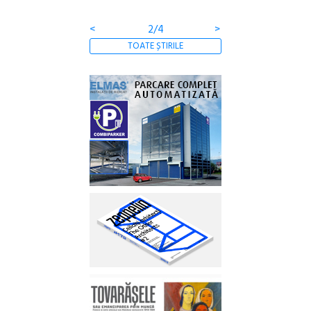
<
2/4
>
TOATE ȘTIRILE