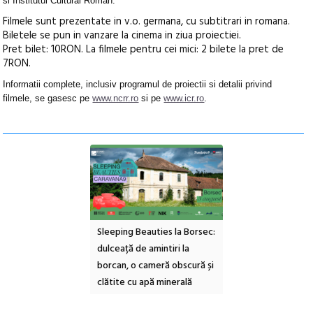
si Institutul Cultural Roman.
Filmele sunt prezentate in v.o. germana, cu subtitrari in romana.
Biletele se pun in vanzare la cinema in ziua proiectiei.
Pret bilet: 10RON. La filmele pentru cei mici: 2 bilete la pret de
7RON.
Informatii complete, inclusiv programul de proiectii si detalii privind
filmele, se gasesc pe
www.ncrr.ro
si pe
www.icr.ro
.
ul Cinemascop
Sleeping Beauties la Borsec:
Festivalul Strada
 Eforie Sud cu a IX-a
dulceață de amintiri la
Armenească #10: c
borcan, o cameră obscură și
ateliere și întâlniri 
clătite cu apă minerală
Botanică