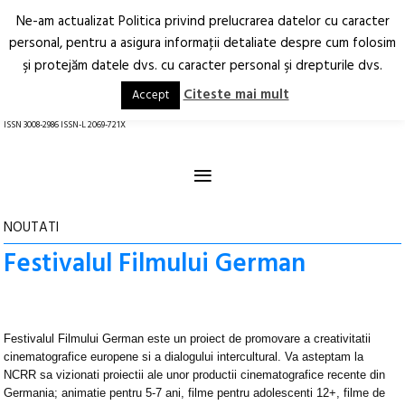
Ne-am actualizat Politica privind prelucrarea datelor cu caracter
Deschide
RO
EN
personal, pentru a asigura informaţii detaliate despre cum folosim
şi protejăm datele dvs. cu caracter personal şi drepturile dvs.
Arhitectură.
Oraș.
Societate.
Citeste mai mult
Accept
revistă online
ISSN 3008-2986 ISSN-L 2069-721X
≡
NOUTATI
Festivalul Filmului German
Festivalul Filmului German este un proiect de promovare a creativitatii
cinematografice europene si a dialogului intercultural. Va asteptam la
NCRR sa vizionati proiectii ale unor productii cinematografice recente din
Germania; animatie pentru 5-7 ani, filme pentru adolescenti 12+, filme de