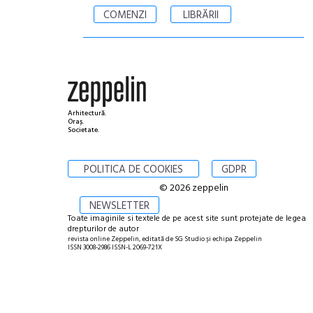
COMENZI
LIBRĂRII
Arhitectură.
Oraș.
Societate.
POLITICA DE COOKIES
GDPR
© 2026 zeppelin
NEWSLETTER
Toate imaginile si textele de pe acest site sunt protejate de legea
drepturilor de autor
revista online Zeppelin, editată de SG Studio și echipa Zeppelin
ISSN 3008-2986 ISSN-L 2069-721X