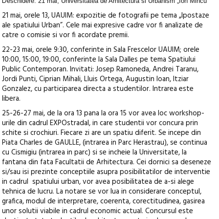
D
eschidere: 21 mai, Universitatea de Arhitectura si Urbanism „Ion Mincu”
21 mai, orele 13, UAUIM: expozitie de fotografii pe tema „Ipostaze
ale spatiului Urban”. Cele mai expresive cadre vor fi analizate de
catre o comisie si vor fi acordate premii.
22-23 mai, orele 9:30, conferinte in Sala Frescelor UAUIM; orele
10:00, 15:00, 19:00, conferinte la Sala Dalles pe tema Spatiului
Public Contemporan. Invitati: Josep Ramoneda, Andrei Taranu,
Jordi Punti, Ciprian Mihali, Lluis Ortega, Augustin Ioan, Itziar
Gonzalez, cu participarea directa a studentilor. Intrarea este
libera.
25-26-27 mai, de la ora 13 pana la ora 15 vor avea loc workshop-
urile din cadrul EXPOstradal, in care studentii vor concura prin
schite si crochiuri. Fiecare zi are un spatiu diferit. Se incepe din
Piata Charles de GAULLE, (intrarea in Parc Herastrau), se continua
cu Cismigiu (intrarea in parc) si se incheie la Universitate, la
fantana din fata Facultatii de Arhitectura. Cei dornici sa deseneze
si/sau isi prezinte conceptiile asupra posibilitatilor de interventie
in cadrul spatiului urban, vor avea posibilitatea de a-si alege
tehnica de lucru. La notare se vor lua in considerare conceptul,
grafica, modul de interpretare, coerenta, corectitudinea, gasirea
unor solutii viabile in cadrul economic actual. Concursul este