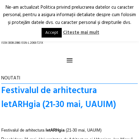
Ne-am actualizat Politica privind prelucrarea datelor cu caracter
Deschide
RO
EN
personal, pentru a asigura informaţii detaliate despre cum folosim
şi protejăm datele dvs. cu caracter personal şi drepturile dvs.
Arhitectură.
Oraș.
Societate.
Citeste mai mult
Accept
revistă online
ISSN 3008-2986 ISSN-L 2069-721X
≡
NOUTATI
Festivalul de arhitectura
letARHgia (21-30 mai, UAUIM)
Festivalul de arhitectura
letARHgia
(21-30 mai, UAUIM)