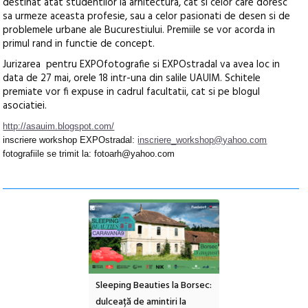
destinat atat studentilor la arhitectura, cat si celor care doresc
sa urmeze aceasta profesie, sau a celor pasionati de desen si de
problemele urbane ale Bucurestiului. Premiile se vor acorda in
primul rand in functie de concept.
Jurizarea pentru EXPOfotografie si EXPOstradal va avea loc in
data de 27 mai, orele 18 intr-una din salile UAUIM. Schitele
premiate vor fi expuse in cadrul facultatii, cat si pe blogul
asociatiei.
http://asauim.blogspot.com/
inscriere workshop EXPOstradal:
inscriere_workshop@yahoo.com
fotografiile se trimit la: fotoarh@yahoo.com
ul Cinemascop
Sleeping Beauties la Borsec:
Festivalul Strada
 Eforie Sud cu a IX-a
dulceață de amintiri la
Armenească #10: c