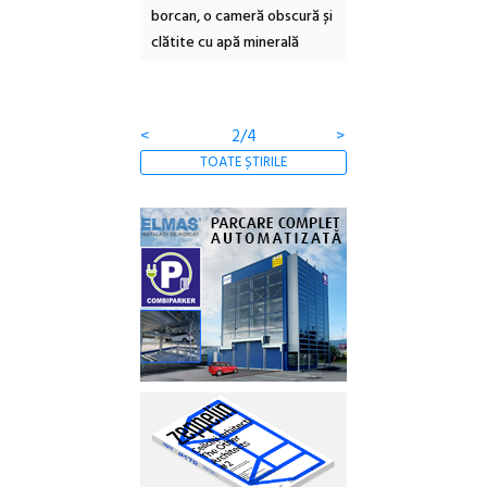
borcan, o cameră obscură și
ateliere și întâlniri 
clătite cu apă minerală
Botanică
<
2/4
>
TOATE ȘTIRILE