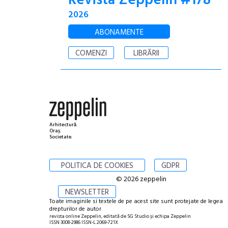
Revista Zeppelin #178
2026
ABONAMENTE
COMENZI
LIBRĂRII
Arhitectură.
Oraș.
Societate.
POLITICA DE COOKIES
GDPR
© 2026 zeppelin
NEWSLETTER
Toate imaginile si textele de pe acest site sunt protejate de legea
drepturilor de autor
revista online Zeppelin, editată de SG Studio și echipa Zeppelin
ISSN 3008-2986 ISSN-L 2069-721X