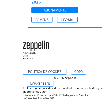
2026
ABONAMENTE
COMENZI
LIBRĂRII
Arhitectură.
Oraș.
Societate.
POLITICA DE COOKIES
GDPR
© 2026 zeppelin
NEWSLETTER
Toate imaginile si textele de pe acest site sunt protejate de legea
drepturilor de autor
revista online Zeppelin, editată de SG Studio și echipa Zeppelin
ISSN 3008-2986 ISSN-L 2069-721X