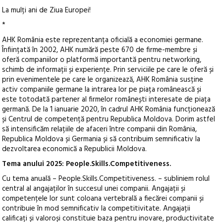
La mulți ani de Ziua Europei!
*
AHK România este reprezentanța oficială a economiei germane.
Înființată în 2002, AHK numără peste 670 de firme-membre și
oferă companiilor o platformă importantă pentru networking,
schimb de informații și experiențe. Prin serviciile pe care le oferă și
prin evenimentele pe care le organizează, AHK România susține
activ companiile germane la intrarea lor pe piața românească și
este totodată partener al firmelor românești interesate de piața
germană. De la 1 ianuarie 2020, în cadrul AHK România funcționează
și Centrul de competență pentru Republica Moldova. Dorim astfel
să intensificăm relațiile de afaceri între companii din România,
Republica Moldova și Germania și să contribuim semnificativ la
dezvoltarea economică a Republicii Moldova.
Tema anului 2025: People.Skills.Competitiveness.
Cu tema anuală – People.Skills.Competitiveness. – subliniem rolul
central al angajaților în succesul unei companii. Angajații și
competențele lor sunt coloana vertebrală a fiecărei companii și
contribuie în mod semnificativ la competitivitate. Angajații
calificați și valoroși constituie baza pentru inovare, productivitate