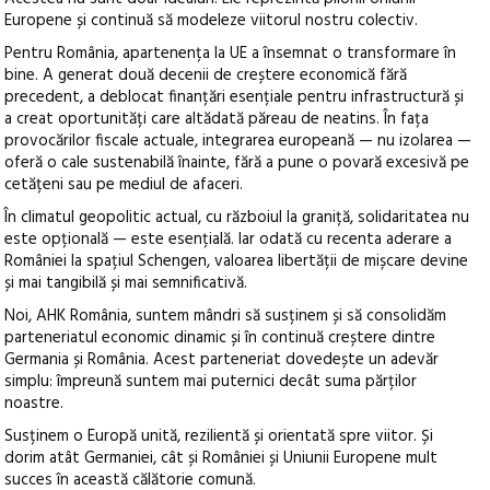
Europene și continuă să modeleze viitorul nostru colectiv.
Pentru România, apartenența la UE a însemnat o transformare în
bine. A generat două decenii de creștere economică fără
precedent, a deblocat finanțări esențiale pentru infrastructură și
a creat oportunități care altădată păreau de neatins. În fața
provocărilor fiscale actuale, integrarea europeană — nu izolarea —
oferă o cale sustenabilă înainte, fără a pune o povară excesivă pe
cetățeni sau pe mediul de afaceri.
În climatul geopolitic actual, cu războiul la graniță, solidaritatea nu
este opțională — este esențială. Iar odată cu recenta aderare a
României la spațiul Schengen, valoarea libertății de mișcare devine
și mai tangibilă și mai semnificativă.
Noi, AHK România, suntem mândri să susținem și să consolidăm
parteneriatul economic dinamic și în continuă creștere dintre
Germania și România. Acest parteneriat dovedește un adevăr
simplu: împreună suntem mai puternici decât suma părților
noastre.
Susținem o Europă unită, rezilientă și orientată spre viitor. Și
dorim atât Germaniei, cât și României și Uniunii Europene mult
succes în această călătorie comună.