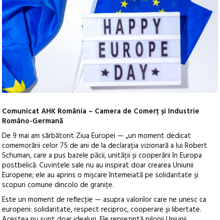
Comunicat AHK România – Camera de Comerț și Industrie
Româno-Germană
De 9 mai am sărbătorit Ziua Europei — „un moment dedicat
comemorării celor 75 de ani de la declarația vizionară a lui Robert
Schuman, care a pus bazele păcii, unității și cooperării în Europa
postbelică.
Cuvintele sale nu au inspirat doar crearea Uniunii
Europene; ele au aprins o mișcare întemeiată pe solidaritate și
scopuri comune dincolo de granițe.
Este un moment de reflecție — asupra valorilor care ne unesc ca
europeni: solidaritate, respect reciproc, cooperare și libertate.
Acestea nu sunt doar idealuri. Ele reprezintă pilonii Uniunii