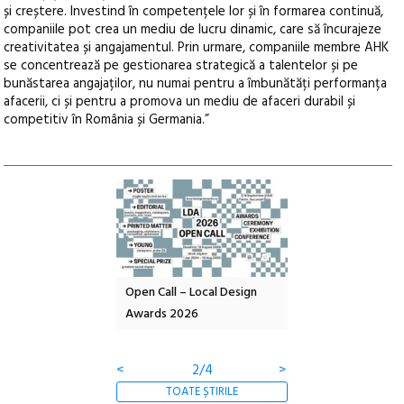
și creștere. Investind în competențele lor și în formarea continuă,
companiile pot crea un mediu de lucru dinamic, care să încurajeze
creativitatea și angajamentul. Prin urmare, companiile membre AHK
se concentrează pe gestionarea strategică a talentelor și pe
bunăstarea angajaților, nu numai pentru a îmbunătăți performanța
afacerii, ci și pentru a promova un mediu de afaceri durabil și
competitiv în România și Germania.”
nd: POELANDA – parc
Open Call – Local Design
Anuala de artă urba
e și co-creație
Awards 2026
Artown NOW #5:
Gramatica libertății
<
2/4
>
TOATE ȘTIRILE