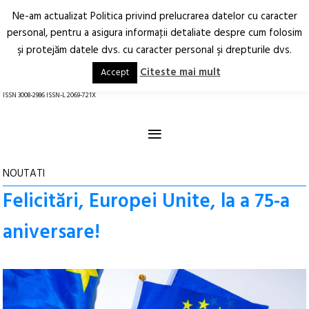
Ne-am actualizat Politica privind prelucrarea datelor cu caracter
Deschide
RO
EN
personal, pentru a asigura informaţii detaliate despre cum folosim
şi protejăm datele dvs. cu caracter personal şi drepturile dvs.
Arhitectură.
Oraș.
Societate.
Citeste mai mult
Accept
revistă online
ISSN 3008-2986 ISSN-L 2069-721X
≡
NOUTATI
Felicitări, Europei Unite, la a 75-a
aniversare!