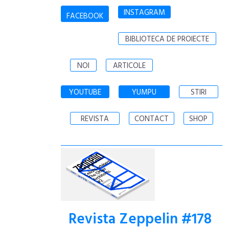
INSTAGRAM
FACEBOOK
BIBLIOTECA DE PROIECTE
NOI
ARTICOLE
YOUTUBE
YUMPU
STIRI
REVISTA
CONTACT
SHOP
Revista Zeppelin #178