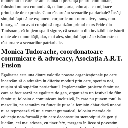
momentul în care ne-am asumat o prezență pentru comunitate,
folosind munca comunitară, cultura, arta, educația ca mijloace
principale de expresie. Cum răsturnăm scenariile patriarhale? Însăși
simplul fapt că ne expunem corpurile non-normative, trans, non-
binary, că am avut curajul să organizăm primul marș Pride din
Timișoara, că inițiem spații sigure, că scoatem din invizibilitate istorii
uitate ale comunității, dar, mai ales, simplul fapt că existăm este o
răsturnare a scenariilor patriarhale.
Monica Tudorache, coordonatoare
comunicare & advocacy, Asociația A.R.T.
Fusion
Egalitatea este una dintre valorile noastre organizaționale pe care
încercăm să o adresăm în diferite moduri prin care, sperăm noi,
reușim și să supărăm patriarhatul. Implementăm proiecte feministe,
care se focusează pe egalitate de gen, organizăm un festival de film
feminist, folosim o comunicare incluzivă, în care nu punem totul la
masculin, ne semnăm cu funcțiile puse la feminin chiar dacă uneori
ni se reproșează că nu e corect gramatical, folosim metode de
educație non-formală prin care deconstruim stereotipuri de gen și
lucrăm, cel mai adesea, cu tineri/e/x, mergem în licee și povestim