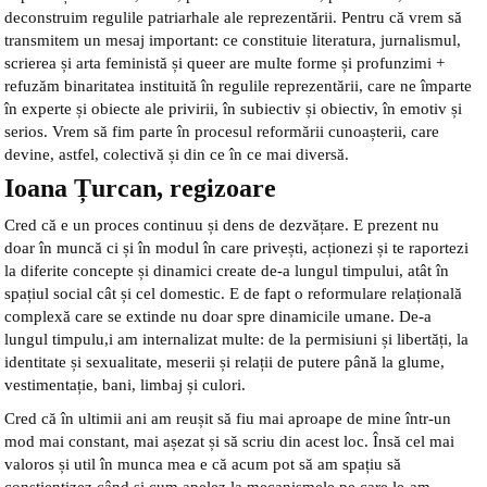
deconstruim regulile patriarhale ale reprezentării. Pentru că vrem să
transmitem un mesaj important: ce constituie literatura, jurnalismul,
scrierea și arta feministă și queer are multe forme și profunzimi +
refuzăm binaritatea instituită în regulile reprezentării, care ne împarte
în experte și obiecte ale privirii, în subiectiv și obiectiv, în emotiv și
serios. Vrem să fim parte în procesul reformării cunoașterii, care
devine, astfel, colectivă și din ce în ce mai diversă.
Ioana Țurcan, regizoare
Cred că e un proces continuu și dens de dezvățare. E prezent nu
doar în muncă ci și în modul în care privești, acționezi și te raportezi
la diferite concepte și dinamici create de-a lungul timpului, atât în
spațiul social cât și cel domestic. E de fapt o reformulare relațională
complexă care se extinde nu doar spre dinamicile umane. De-a
lungul timpulu,i am internalizat multe: de la permisiuni și libertăți, la
identitate și sexualitate, meserii și relații de putere până la glume,
vestimentație, bani, limbaj și culori.
Cred că în ultimii ani am reușit să fiu mai aproape de mine într-un
mod mai constant, mai așezat și să scriu din acest loc. Însă cel mai
valoros și util în munca mea e că acum pot să am spațiu să
conștientizez când și cum apelez la mecanismele pe care le-am