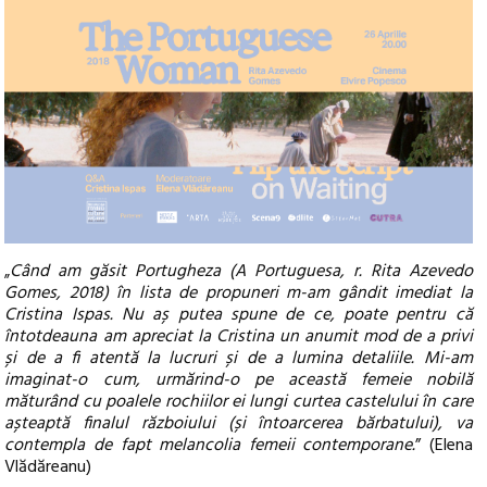
Când am găsit
Portugheza
(A Portuguesa, r. Rita Azevedo
„
Gomes, 2018) în lista de propuneri m-am gândit imediat la
Cristina Ispas. Nu aș putea spune de ce, poate pentru că
întotdeauna am apreciat la Cristina un anumit mod de a privi
și de a fi atentă la lucruri și de a lumina detaliile. Mi-am
imaginat-o cum, urmărind-o pe această femeie nobilă
măturând cu poalele rochiilor ei lungi curtea castelului în care
așteaptă finalul războiului (și întoarcerea bărbatului), va
contempla de fapt melancolia femeii contemporane.
” (Elena
Vlădăreanu)