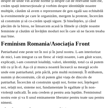
despre de unde vin aceste norme și despre cât de relevante sunt ele,
creăm spații intersecționale și vorbim despre identitățile noastre
multiple, căutăm să avem o reprezentare de gen egală sau echitabilă
la evenimentele pe care le organizăm, mergem la proteste, încercăm
să construim și să co-creăm spații sigure. Și bineînțeles, și când
plecăm de la birou, ne întoarcem acasă la filmele și cărțile noastre
feministe și căutăm să învățăm moduri noi în care să ne facem treaba
mai bine.
Feminism Romania/Asociația Front
Patriarhatul este peste tot în noi și în jurul nostru. L-am interiorizat
de mici, l-am integrat ca un firesc al vieții noastre, i-am găsit scuze,
explicații, i-am construit loialități, valori, identități, totul ca să putem
trăi cu și în el. Așa că și munca noastră încearcă sa meargă acolo
unde este patriarhatul, prin pâclă, prin multă rezistență. Îl străbatem,
numim și deconstruim, cât să putem găsi viața de dincolo de
patriarhat. Încercăm să construim spații noi, forme noi, înțelegeri
noi, relații noi, sisteme noi, fundamentate în egalitate și în non-
violență radicală. În asta credem și pentru asta luptăm. Feminismul
nostru este și va fi unul eminamente liberator pentru toate sau pentru
nimeni.