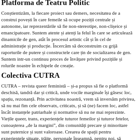
Platforma de Teatru Politic
Conștientizăm, la fiecare proiect sau demers, necesitatea de a
construi povești în care femeile să ocupe poziții centrale și
autonome, iar reprezentările să fie non-stereotipe, non-clișeice și
emancipatoare. Suntem atente și atenți la felul în care se articulează
dinamicile de gen, atât în procesul artistic cât și în cel de
administrație și producție. Încercăm să deconstruim cu grijă
raporturile de putere și constructele care țin de socializarea de gen.
Suntem intr-un continuu proces de învățare privind pozițiile și
rolurile noastre în echipele de creație.
Colectiva CUTRA
CUTRA – revista queer feministă – și-a propus să fie o platformă
deschisă, tandră dar și critică, unde vocile marginale își găsesc loc,
spațiu, rezonanță. Prin activitatea noastră, vrem să inversăm privirea,
să nu mai fim cele observatx, criticatx, și să (ne) facem loc, astfel
încât instanțele patriarhale și normative să nu ne mai reprezinte.
Viețile queer, trans, experiențele tuturor femeilor și tuturor fetelor,
cunoașterea „de la margini”, din comunități precare și minoritare
sunt puternice și sunt valoroase. Crearea de spații pentru
experiențele situate, trăite, personale înseamnă, pentru noi, să