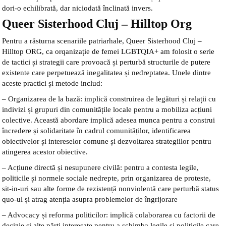
dori-o echilibrată, dar niciodată înclinată invers.
Queer Sisterhood Cluj – Hilltop Org
Pentru a răsturna scenariile patriarhale, Queer Sisterhood Cluj –
Hilltop ORG, ca orqanizație de femei LGBTQIA+ am folosit o serie
de tactici și strategii care provoacă și perturbă structurile de putere
existente care perpetuează inegalitatea și nedreptatea. Unele dintre
aceste practici și metode includ:
– Organizarea de la bază: implică construirea de legături și relații cu
indivizi și grupuri din comunitățile locale pentru a mobiliza acțiuni
colective. Această abordare implică adesea munca pentru a construi
încredere și solidaritate în cadrul comunităților, identificarea
obiectivelor și intereselor comune și dezvoltarea strategiilor pentru
atingerea acestor obiective.
– Acțiune directă și nesupunere civilă: pentru a contesta legile,
politicile și normele sociale nedrepte, prin organizarea de proteste,
sit-in-uri sau alte forme de rezistență nonviolentă care perturbă status
quo-ul și atrag atenția asupra problemelor de îngrijorare
– Advocacy și reforma politicilor: implică colaborarea cu factorii de
decizie și alte părți interesate pentru a schimba legile și politicile care