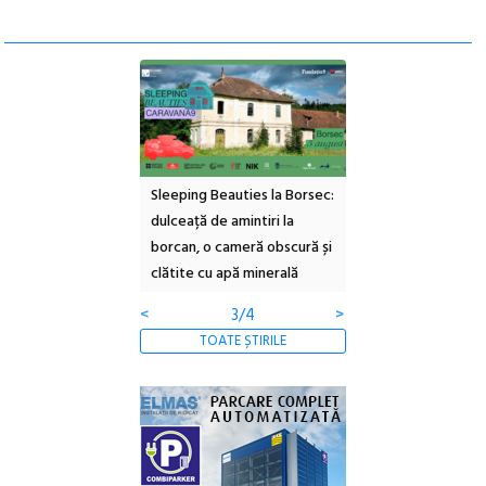
ul Cinemascop
Sleeping Beauties la Borsec:
Festivalul Strada
 Eforie Sud cu a IX-a
dulceață de amintiri la
Armenească #10: c
borcan, o cameră obscură și
ateliere și întâlniri 
clătite cu apă minerală
Botanică
<
3/4
>
TOATE ȘTIRILE