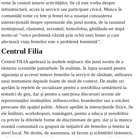
rome în centrul tuturor activităților, fie că este vorba despre
infrastructură, acces la servicii sau participare civică. Munca în
comunități rome cu fete și femei ne-a nuanțat cunoașterea
intersecțională despre opresiunile din jurul nostru, de la rasismul
instituțional, clasismul, sexismul, homofobia, ghidându-ne după
motto-ul ’’orice problemă văzută prin ochii unei femei și care
afectează viața femeilor este o problemă feministă’’.
Centrul Filia
Centrul FILIA apelează la multele mijloace din jurul nostru de a
răsturna scenariile patriarhale. În realitate, în lupta noastră pentru
siguranța și accesul tuturor femeilor la servicii de sănătate, utilizarea
unui instrument depinde foarte de mult de context. De multe ori
apelăm la rețelele de socializare pentru a sensibiliza urmăritorii la
tematici de gen, dar și pentru a sancționa discursuri sexiste ale
reprezentaților instituțiilor, influencerilor, brandurilor sau a oricărei
persoane din spațiul public. Alteori apelăm la interacțiunile fizice, fie
ele întâlniri, workshopuri, traininguri, pentru a educa și sensibiliza
cu privire la diferitele forme de discriminare de gen, dar și la munca
noastră comunitară cu grupuri de inițiativă ale femeilor și fetelor la
nivel local. Ne dorim, de asemenea, să facem și schimbări sistemice,