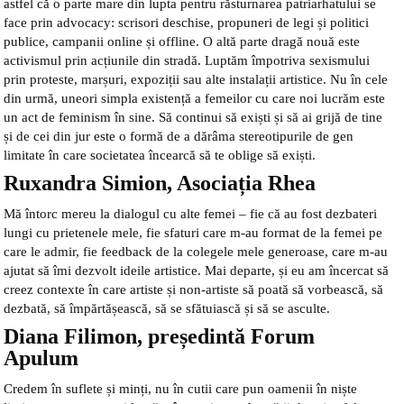
astfel că o parte mare din lupta pentru răsturnarea patriarhatului se
face prin advocacy: scrisori deschise, propuneri de legi și politici
publice, campanii online și offline. O altă parte dragă nouă este
activismul prin acțiunile din stradă. Luptăm împotriva sexismului
prin proteste, marșuri, expoziții sau alte instalații artistice. Nu în cele
din urmă, uneori simpla existență a femeilor cu care noi lucrăm este
un act de feminism în sine. Să continui să exiști și să ai grijă de tine
și de cei din jur este o formă de a dărâma stereotipurile de gen
limitate în care societatea încearcă să te oblige să exiști.
Ruxandra Simion, Asociația Rhea
Mă întorc mereu la dialogul cu alte femei – fie că au fost dezbateri
lungi cu prietenele mele, fie sfaturi care m-au format de la femei pe
care le admir, fie feedback de la colegele mele generoase, care m-au
ajutat să îmi dezvolt ideile artistice. Mai departe, și eu am încercat să
creez contexte în care artiste și non-artiste să poată să vorbească, să
dezbată, să împărtășească, să se sfătuiască și să se asculte.
Diana Filimon, președintă Forum
Apulum
Credem în suflete și minți, nu în cutii care pun oamenii în niște