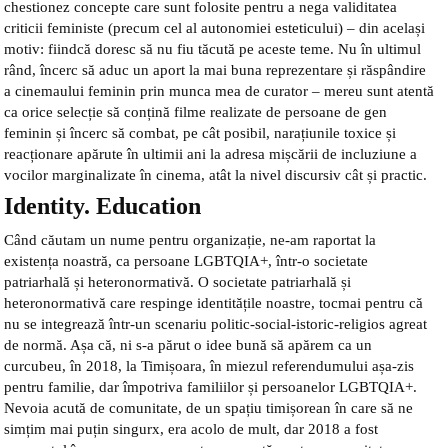
chestionez concepte care sunt folosite pentru a nega validitatea
criticii feministe (precum cel al autonomiei esteticului) – din același
motiv: fiindcă doresc să nu fiu tăcută pe aceste teme. Nu în ultimul
rând, încerc să aduc un aport la mai buna reprezentare și răspândire
a cinemaului feminin prin munca mea de curator – mereu sunt atentă
ca orice selecție să conțină filme realizate de persoane de gen
feminin și încerc să combat, pe cât posibil, narațiunile toxice și
reacționare apărute în ultimii ani la adresa mișcării de incluziune a
vocilor marginalizate în cinema, atât la nivel discursiv cât și practic.
Identity. Education
Când căutam un nume pentru organizație, ne-am raportat la
existența noastră, ca persoane LGBTQIA+, într-o societate
patriarhală și heteronormativă. O societate patriarhală și
heteronormativă care respinge identitățile noastre, tocmai pentru că
nu se integrează într-un scenariu politic-social-istoric-religios agreat
de normă. Așa că, ni s-a părut o idee bună să apărem ca un
curcubeu, în 2018, la Timișoara, în miezul referendumului așa-zis
pentru familie, dar împotriva familiilor și persoanelor LGBTQIA+.
Nevoia acută de comunitate, de un spațiu timișorean în care să ne
simțim mai puțin singurx, era acolo de mult, dar 2018 a fost