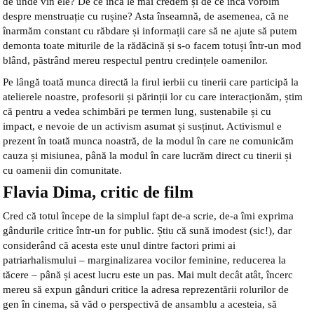
de unde vin ele? De ce încă le mai credem și de ce încă vorbim
despre menstruație cu rușine? Asta înseamnă, de asemenea, că ne
înarmăm constant cu răbdare și informații care să ne ajute să putem
demonta toate miturile de la rădăcină și s-o facem totuși într-un mod
blând, păstrând mereu respectul pentru credințele oamenilor.
Pe lângă toată munca directă la firul ierbii cu tinerii care participă la
atelierele noastre, profesorii și părinții lor cu care interacționăm, știm
că pentru a vedea schimbări pe termen lung, sustenabile și cu
impact, e nevoie de un activism asumat și susținut. Activismul e
prezent în toată munca noastră, de la modul în care ne comunicăm
cauza și misiunea, până la modul în care lucrăm direct cu tinerii și
cu oamenii din comunitate.
Flavia Dima, critic de film
Cred că totul începe de la simplul fapt de-a scrie, de-a îmi exprima
gândurile critice într-un for public. Știu că sună imodest (sic!), dar
considerând că acesta este unul dintre factori primi ai
patriarhalismului – marginalizarea vocilor feminine, reducerea la
tăcere – până și acest lucru este un pas. Mai mult decât atât, încerc
mereu să expun gânduri critice la adresa reprezentării rolurilor de
gen în cinema, să văd o perspectivă de ansamblu a acesteia, să