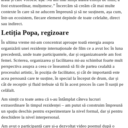
fost extraordinar, mulțumesc.” Încercăm să creăm cât mai multe
contexte în care să ne aducem împreună și să ne susținem, așa cum,
într-un ecosistem, fiecare element depinde de toate celelalte, direct
sau indirect.
Letiția Popa, regizoare
În ultima vreme mi-am concentrat aproape toată energia asupra
organizării unei rezidențe internaționale de film ce a avut loc în luna
precedentă, unde toate participantele, dar și organizatoarele am fost
femei. Scrierea, organizarea și facilitarea mi-au schimbat foarte mult
perspectiva asupra a ceea ce înseamnă să fii de partea cealaltă a
procesului artistic, în poziția de facilitator, și cât de importantă este
acea persoană care te susține, în special la început de drum, dar și
cât de receptiv și fluid trebuie să fii în acest proces în care îl susții pe
celălalt.
Am simțit cu toate astea că s-au întâmplat câteva lucruri
extraordinare în timpul rezidenței – am putut să construim împreună
un spațiu deschis pentru experimentare la nivel formal, dar și pentru
deschidere la nivel interpersonal.
Am avut o participantă care și-a dezvoltat video poemul după o