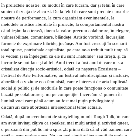
în proiectele noastre, cu modul în care lucrăm, dar și felul în care
suntem în viața de zi cu zi. De la felul în care sunt predate cursurile
noastre de performance, la cum organizăm evenimentele, la
metodele artistice abordate în proiecte, la comportamentul nostru
când ieșim la o terasă, ținem la valori precum colaborare, înțelegere,
vulnerabilitate, comunicare, blândețe. Artistic vorbind, încurajăm
formele de exprimare hibride, jucăușe. Am fost crescuți în scenarii
total opuse, patriarhale capitaliste, pe care ne-a trebuit mult timp să
le vedem și să înțelegem că ele nu sunt „naturale” sau firești, și că
lucrurile se pot face și altfel. Anul trecut a fost anul în care ni s-a
cristalizat direcția socio-artistică, odată cu nașterea Ecosistem –
Festival de Arte Performative, un festival interdisciplinar și incluziv,
abordând o viziune eco feministă, care e interesat de arta implicată
social și politic și de modurile în care poate funcționa o comunitate
bazată pe colaborare și nu pe competiție. Încercăm să punem în
lumină voci care până acum au fost mai puțin privilegiate și
discursuri care abordează intersecțional teme actuale.
Odată, după un eveniment de storytelling numit Tough Talk, în care
am avut invitați câțiva ca speakeri mai mulți artiști și activiști queer,
o persoană din public mi-a spus „E prima dată când văd oameni care
arată și care vorbesc așa. Nu am mai simțit atâtea emoții de mult, a