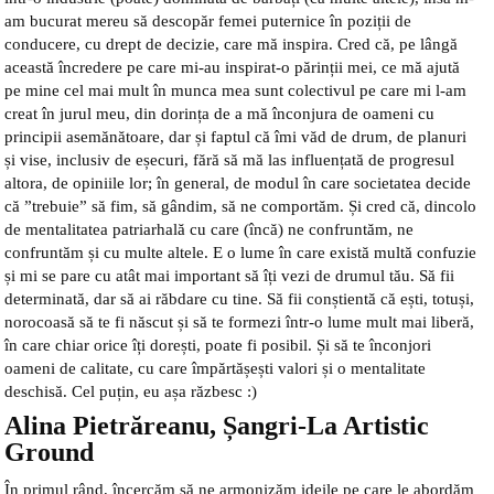
am bucurat mereu să descopăr femei puternice în poziții de
conducere, cu drept de decizie, care mă inspira. Cred că, pe lângă
această încredere pe care mi-au inspirat-o părinții mei, ce mă ajută
pe mine cel mai mult în munca mea sunt colectivul pe care mi l-am
creat în jurul meu, din dorința de a mă înconjura de oameni cu
principii asemănătoare, dar și faptul că îmi văd de drum, de planuri
și vise, inclusiv de eșecuri, fără să mă las influențată de progresul
altora, de opiniile lor; în general, de modul în care societatea decide
că ”trebuie” să fim, să gândim, să ne comportăm. Și cred că, dincolo
de mentalitatea patriarhală cu care (încă) ne confruntăm, ne
confruntăm și cu multe altele. E o lume în care există multă confuzie
și mi se pare cu atât mai important să îți vezi de drumul tău. Să fii
determinată, dar să ai răbdare cu tine. Să fii conștientă că ești, totuși,
norocoasă să te fi născut și să te formezi într-o lume mult mai liberă,
în care chiar orice îți dorești, poate fi posibil. Și să te înconjori
oameni de calitate, cu care împărtășești valori și o mentalitate
deschisă. Cel puțin, eu așa răzbesc :)
Alina Pietrăreanu, Șangri-La Artistic
Ground
În primul rând, încercăm să ne armonizăm ideile pe care le abordăm