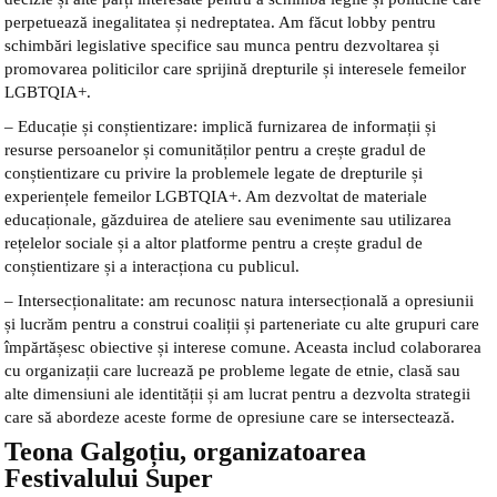
perpetuează inegalitatea și nedreptatea. Am făcut lobby pentru
schimbări legislative specifice sau munca pentru dezvoltarea și
promovarea politicilor care sprijină drepturile și interesele femeilor
LGBTQIA+.
– Educație și conștientizare: implică furnizarea de informații și
resurse persoanelor și comunităților pentru a crește gradul de
conștientizare cu privire la problemele legate de drepturile și
experiențele femeilor LGBTQIA+. Am dezvoltat de materiale
educaționale, găzduirea de ateliere sau evenimente sau utilizarea
rețelelor sociale și a altor platforme pentru a crește gradul de
conștientizare și a interacționa cu publicul.
– Intersecționalitate: am recunosc natura intersecțională a opresiunii
și lucrăm pentru a construi coaliții și parteneriate cu alte grupuri care
împărtășesc obiective și interese comune. Aceasta includ colaborarea
cu organizații care lucrează pe probleme legate de etnie, clasă sau
alte dimensiuni ale identității și am lucrat pentru a dezvolta strategii
care să abordeze aceste forme de opresiune care se intersectează.
Teona Galgoțiu, organizatoarea
Festivalului Super