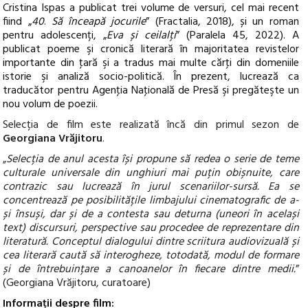
Cristina Ispas a publicat trei volume de versuri, cel mai recent
fiind „
40
.
Să înceapă jocurile
” (Fractalia, 2018), și un roman
pentru adolescenți, „
Eva și ceilalți
”
(Paralela 45, 2022). A
publicat poeme şi cronică literară în majoritatea revistelor
importante din ţară şi a tradus mai multe cărţi din domeniile
istorie şi analiză socio-politică. În prezent, lucrează ca
traducător pentru Agenţia Naţională de Presă şi pregăteşte un
nou volum de poezii.
Selecția de
film
este realizată încă din primul sezon de
Georgiana Vrăjitoru
.
Selecția de anul acesta își propune să redea o serie de teme
„
culturale universale din unghiuri mai puțin obișnuite, care
contrazic sau lucrează în jurul scenariilor-sursă. Ea se
concentrează pe posibilitățile limbajului cinematografic de a-
și însuși, dar și de a contesta sau deturna (uneori în același
text) discursuri, perspective sau procedee de reprezentare din
literatură. Conceptul dialogului dintre scriitura audiovizuală și
cea literară caută să interogheze, totodată, modul de formare
și de întrebuințare a canoanelor în fiecare dintre medii.
”
(Georgiana Vrăjitoru, curatoare)
Informații despre film: