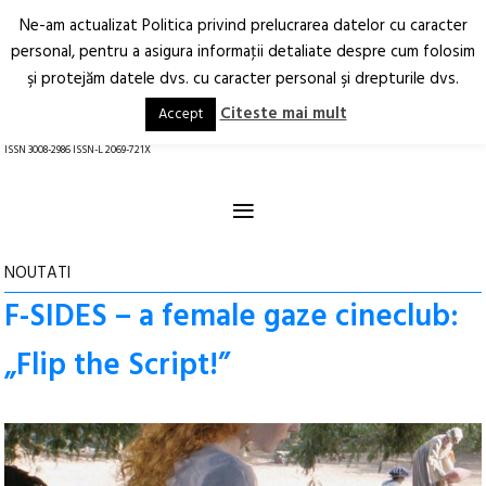
Ne-am actualizat Politica privind prelucrarea datelor cu caracter
Deschide
RO
EN
personal, pentru a asigura informaţii detaliate despre cum folosim
şi protejăm datele dvs. cu caracter personal şi drepturile dvs.
Arhitectură.
Oraș.
Societate.
Citeste mai mult
Accept
revistă online
ISSN 3008-2986 ISSN-L 2069-721X
≡
NOUTATI
F-SIDES – a female gaze cineclub:
„Flip the Script!”