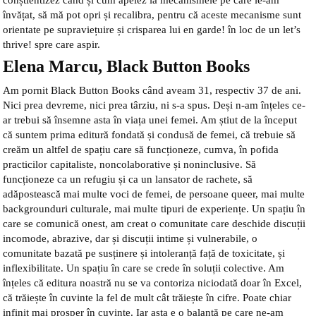
învățat, să mă pot opri și recalibra, pentru că aceste mecanisme sunt
orientate pe supraviețuire și crisparea lui en garde! în loc de un let’s
thrive! spre care aspir.
Elena Marcu, Black Button Books
Am pornit Black Button Books când aveam 31, respectiv 37 de ani.
Nici prea devreme, nici prea târziu, ni s-a spus. Deși n-am înțeles ce-
ar trebui să însemne asta în viața unei femei. Am știut de la început
că suntem prima editură fondată și condusă de femei, că trebuie să
creăm un altfel de spațiu care să funcționeze, cumva, în pofida
practicilor capitaliste, noncolaborative și noninclusive. Să
funcționeze ca un refugiu și ca un lansator de rachete, să
adăpostească mai multe voci de femei, de persoane queer, mai multe
backgrounduri culturale, mai multe tipuri de experiențe. Un spațiu în
care se comunică onest, am creat o comunitate care deschide discuții
incomode, abrazive, dar și discuții intime și vulnerabile, o
comunitate bazată pe susținere și intoleranță față de toxicitate, și
inflexibilitate. Un spațiu în care se crede în soluții colective. Am
înțeles că editura noastră nu se va contoriza niciodată doar în Excel,
că trăiește în cuvinte la fel de mult cât trăiește în cifre. Poate chiar
infinit mai prosper în cuvinte. Iar asta e o balanță pe care ne-am