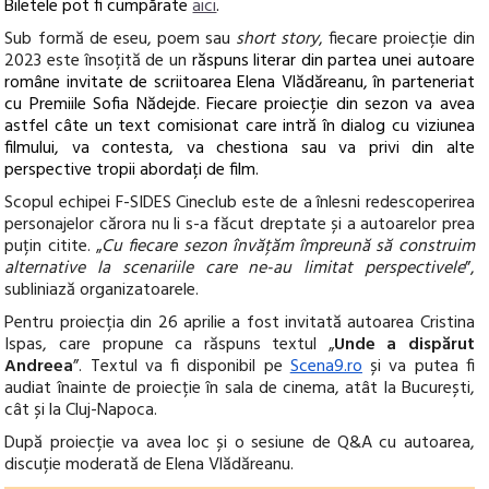
Biletele pot fi cumpărate
aici
.
Sub formă de eseu, poem sau
short story
, fiecare proiecție din
2023 este însoțită de un
răspuns literar din partea unei autoare
române invitate de scriitoarea Elena Vlădăreanu, în parteneriat
cu Premiile Sofia Nădejde. Fiecare proiecție din sezon va avea
astfel câte un text comisionat care intră în dialog cu viziunea
filmului, va contesta, va chestiona sau va privi din alte
perspective tropii abordați de film.
Scopul echipei
F-SIDES Cineclub
este de a înlesni redescoperirea
personajelor cărora nu li s-a făcut dreptate și a autoarelor prea
puțin citite. „
Cu fiecare sezon învățăm împreună să construim
alternative la scenariile care ne-au limitat perspectivele
”,
subliniază organizatoarele.
Pentru proiecția din 26 aprilie a fost invitată autoarea Cristina
Ispas, care propune ca răspuns textul „
Unde a dispărut
Andreea
”. Textul va fi disponibil pe
Scena9.ro
și va putea fi
audiat înainte de proiecție în sala de cinema, atât la București,
cât și la Cluj-Napoca.
După proiecție va avea loc și o sesiune de Q&A cu autoarea,
discuție moderată
de Elena Vlădăreanu.