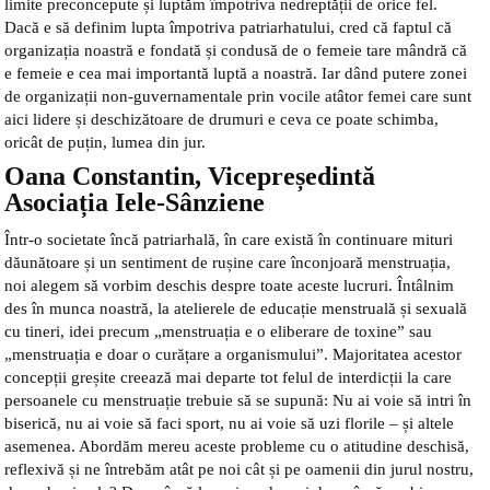
limite preconcepute și luptăm împotriva nedreptății de orice fel.
Dacă e să definim lupta împotriva patriarhatului, cred că faptul că
organizația noastră e fondată și condusă de o femeie tare mândră că
e femeie e cea mai importantă luptă a noastră. Iar dând putere zonei
de organizații non-guvernamentale prin vocile atâtor femei care sunt
aici lidere și deschizătoare de drumuri e ceva ce poate schimba,
oricât de puțin, lumea din jur.
Oana Constantin, Vicepreședintă
Asociația Iele-Sânziene
Într-o societate încă patriarhală, în care există în continuare mituri
dăunătoare și un sentiment de rușine care înconjoară menstruația,
noi alegem să vorbim deschis despre toate aceste lucruri. Întâlnim
des în munca noastră, la atelierele de educație menstruală și sexuală
cu tineri, idei precum „menstruația e o eliberare de toxine” sau
„menstruația e doar o curățare a organismului”. Majoritatea acestor
concepții greșite creează mai departe tot felul de interdicții la care
persoanele cu menstruație trebuie să se supună: Nu ai voie să intri în
biserică, nu ai voie să faci sport, nu ai voie să uzi florile – și altele
asemenea. Abordăm mereu aceste probleme cu o atitudine deschisă,
reflexivă și ne întrebăm atât pe noi cât și pe oamenii din jurul nostru,