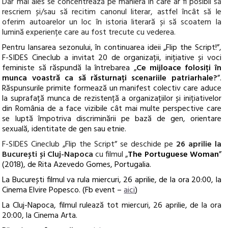
Dar mai ales se concentrează pe maniera în care ar fi posibil să
rescriem și/sau să recitim canonul literar, astfel încât să le
oferim autoarelor un loc în istoria literară și să scoatem la
lumină experiențe care au fost trecute cu vederea.
Pentru lansarea sezonului, în continuarea ideii „
Flip the Script!
”,
F-SIDES Cineclub
a invitat 20 de organizații, inițiative și voci
feministe să răspundă la întrebarea „
Ce mijloace folosiți în
munca voastră ca să răsturnați scenariile patriarhale?
”.
Răspunsurile primite formează un manifest colectiv care aduce
la suprafață munca de rezistență a organizațiilor și inițiativelor
din România de a face vizibile cât mai multe perspective care
se luptă împotriva discriminării pe bază de gen, orientare
sexuală, identitate de gen sau etnie.
F-SIDES Cineclub „Flip the Script”
se deschide pe
26 aprilie la
București și Cluj-Napoca
cu filmul „
The Portuguese Woman
”
(2018), de Rita Azevedo Gomes, Portugalia.
La București filmul va rula miercuri, 26 aprilie, de la ora 20:00, la
Cinema Elvire Popesco. (Fb event –
aici
)
La Cluj-Napoca
, filmul rulează tot miercuri, 26 aprilie, de la ora
20:00, la Cinema Arta.