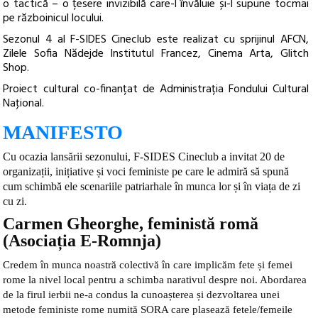
o tactică – o țesere invizibilă care-l învăluie și-l supune tocmai
pe războinicul locului.
Sezonul 4 al
F-SIDES Cineclub
este realizat cu sprijinul AFCN,
Zilele Sofia Nădejde Institutul Francez, Cinema Arta, Glitch
Shop.
Proiect cultural co-finanțat de Administrația Fondului Cultural
Naţional.
MANIFESTO
Cu ocazia lansării sezonului,
F-SIDES
Cineclub
a
invitat 20 de
organizații, inițiative și voci feministe pe care le admiră să spună
cum schimbă ele scenariile patriarhale în munca lor și în viața de zi
cu zi.
Carmen Gheorghe, feministă romă
(Asociația E-Romnja)
Credem în munca noastră colectivă în care implicăm fete și femei
rome la nivel local pentru a schimba narativul despre noi. Abordarea
de la firul ierbii ne-a condus la cunoașterea și dezvoltarea unei
metode feministe rome numită SORA care plasează fetele/femeile