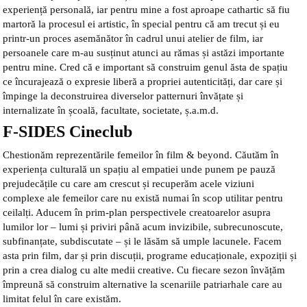
experiență personală, iar pentru mine a fost aproape cathartic să fiu
martoră la procesul ei artistic, în special pentru că am trecut și eu
printr-un proces asemănător în cadrul unui atelier de film, iar
persoanele care m-au susținut atunci au rămas și astăzi importante
pentru mine. Cred că e important să construim genul ăsta de spațiu
ce încurajează o expresie liberă a propriei autenticități, dar care și
împinge la deconstruirea diverselor patternuri învățate și
internalizate în școală, facultate, societate, ș.a.m.d.
F-SIDES Cineclub
Chestionăm reprezentările femeilor în film & beyond. Căutăm în
experiența culturală un spațiu al empatiei unde punem pe pauză
prejudecățile cu care am crescut și recuperăm acele viziuni
complexe ale femeilor care nu există numai în scop utilitar pentru
ceilalți. Aducem în prim-plan perspectivele creatoarelor asupra
lumilor lor – lumi și priviri până acum invizibile, subrecunoscute,
subfinanțate, subdiscutate – și le lăsăm să umple lacunele. Facem
asta prin film, dar și prin discuții, programe educaționale, expoziții și
prin a crea dialog cu alte medii creative. Cu fiecare sezon învățăm
împreună să construim alternative la scenariile patriarhale care au
limitat felul în care existăm.