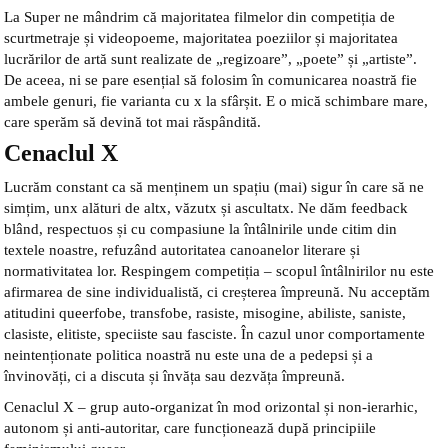
La Super ne mândrim că majoritatea filmelor din competiția de
scurtmetraje și videopoeme, majoritatea poeziilor și majoritatea
lucrărilor de artă sunt realizate de „regizoare”, „poete” și „artiste”.
De aceea, ni se pare esențial să folosim în comunicarea noastră fie
ambele genuri, fie varianta cu x la sfârșit. E o mică schimbare mare,
care sperăm să devină tot mai răspândită.
Cenaclul X
Lucrăm constant ca să menținem un spațiu (mai) sigur în care să ne
simțim, unx alături de altx, văzutx și ascultatx. Ne dăm feedback
blând, respectuos și cu compasiune la întâlnirile unde citim din
textele noastre, refuzând autoritatea canoanelor literare și
normativitatea lor. Respingem competiția – scopul întâlnirilor nu este
afirmarea de sine individualistă, ci creșterea împreună. Nu acceptăm
atitudini queerfobe, transfobe, rasiste, misogine, abiliste, saniste,
clasiste, elitiste, speciiste sau fasciste. În cazul unor comportamente
neintenționate politica noastră nu este una de a pedepsi și a
învinovăți, ci a discuta și învăța sau dezvăța împreună.
Cenaclul X – grup auto-organizat în mod orizontal și non-ierarhic,
autonom și anti-autoritar, care funcționează după principiile