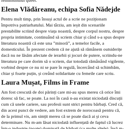
feminismului queer.
Elena Vlădăreanu, echipa Sofia Nădejde
Pentru mult timp, prin însuși actul de a scrie ne poziționam
împotriva patriarhatului. Mai târziu, am ieșit din scenariile
prestabilite scriind despre viața noastră, despre corpul nostru, despre
propria intimitate, continuând să scriem chiar și când s-a spus despre
literatura noastră că este una ”minoră”, a temelor facile, a
domesticului. În prezent credem că ne ajută să rămânem outsiderițe
dacă nu ne lăsăm afectate de ierarhii și jocuri de putere, scriindu-ne
literatura pe care dorim să o scriem, dar totodată rămânând vigilente,
vorbind despre ce nu ni se pare în regulă, încercând să schimbăm,
chiar și foarte puțin, și creând solidaritate cu femeile care scriu.
Laura Mușat, Films in Frame
Am fost crescută de doi părinți care mi-au spus mereu că orice îmi
doresc să fac, se poate. La noi în casă n-au existat niciodată discuții
cum că unele cariere, sau profesii sunt strict pentru bărbați. Cred că,
din acest punct de vedere, am fost extrem de norocoasă pentru că,
de la primul vis, am simțit mereu că se poate dacă ai și ceva
determinare. Nu m-am lăsat niciodată influențată de faptul că lucrez
într-o industrie (poate) dominată de bărbați (ca multe altele), însă m-