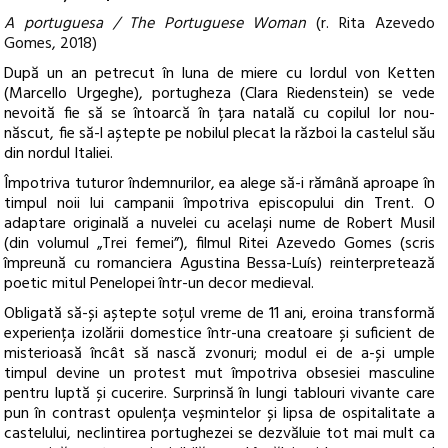
A portuguesa / The Portuguese Woman
(r. Rita Azevedo
Gomes, 2018)
După un an petrecut în luna de miere cu lordul von Ketten
(Marcello Urgeghe), portugheza (Clara Riedenstein) se vede
nevoită fie să se întoarcă în țara natală cu copilul lor nou-
născut, fie să-l aștepte pe nobilul plecat la război la castelul său
din nordul Italiei.
Împotriva tuturor îndemnurilor, ea alege să-i rămână aproape în
timpul noii lui campanii împotriva episcopului din Trent. O
adaptare originală a nuvelei cu același nume de Robert Musil
(din volumul „Trei femei”), filmul Ritei Azevedo Gomes (scris
împreună cu romanciera Agustina Bessa-Luís) reinterpretează
poetic mitul Penelopei într-un decor medieval.
Obligată să-și aștepte soțul vreme de 11 ani, eroina transformă
experiența izolării domestice într-una creatoare și suficient de
misterioasă încât să nască zvonuri; modul ei de a-și umple
timpul devine un protest mut împotriva obsesiei masculine
pentru luptă și cucerire. Surprinsă în lungi tablouri vivante care
pun în contrast opulența veșmintelor și lipsa de ospitalitate a
castelului, neclintirea portughezei se dezvăluie tot mai mult ca