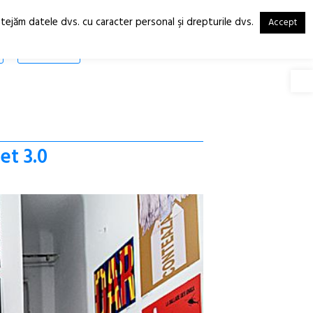
otejăm datele dvs. cu caracter personal şi drepturile dvs.
Accept
RO
EN
SHOP
Deschide
et 3.0