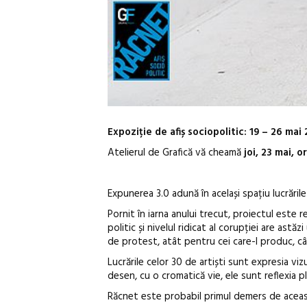
Expoziție de afiș sociopolitic: 19 – 26 ma
Atelierul de Grafică vă cheamă
joi, 23 mai, o
Expunerea 3.0 adună în același spațiu lucrările 
Pornit în iarna anului trecut, proiectul este 
politic și nivelul ridicat al corupției are as
de protest, atât pentru cei care-l produc, câ
Lucrările celor 30 de artiști sunt expresia vizu
desen, cu o cromatică vie, ele sunt reflexia pl
Răcnet este probabil primul demers de acea