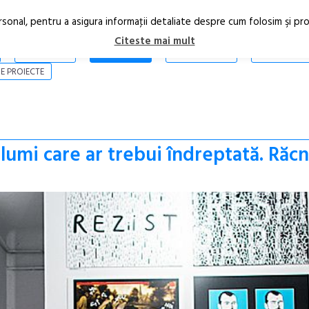
rsonal, pentru a asigura informaţii detaliate despre cum folosim şi pr
Citeste mai mult
ARTICOLE
STIRI
REVISTA PRINT
CONTACT
E PROIECTE
 lumi care ar trebui îndreptată. Răcn