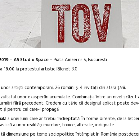
i 2019 – A5 Studio Space
– Piata Amzei nr 5, București
ra 19.00
la protestul artistic Răcnet 3.0
unor artiști contemporani, 26 români și 4 invitați din afara țării.
rezultatul unor exasperări acumulate. Combinația între un nivel scăzut a
Anuala de ar
tăzi urmări fără precedent. Credem cu tărie că designul aplicat poate de
t și pentru cei care-l propagă.
Artown NOW
Gramatica lib
ală a unei lumi care ar trebui îndreptată. În forme diferite, de la letter
astică a unor realități murdare, toxice, alterate, indignate.
stă dimensiune pe teme sociopolitice întâmplat în România postdece