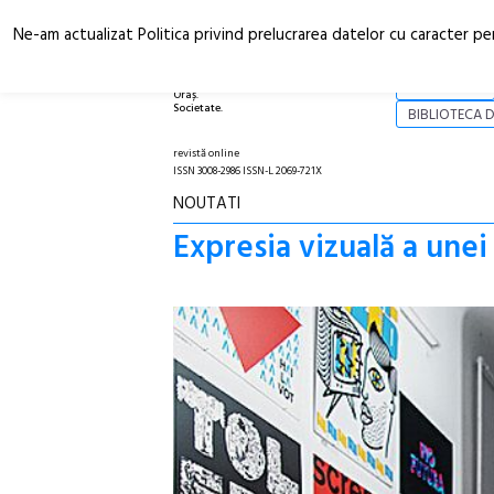
Ne-am actualizat Politica privind prelucrarea datelor cu caracter pe
Arhitectură.
NOI
Oraș.
Societate.
BIBLIOTECA D
revistă online
ISSN 3008-2986 ISSN-L 2069-721X
NOUTATI
Expresia vizuală a unei