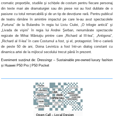
cromatic proporțiile, studiile şi schițele de costum pentru fiecare personaj
din texte mari ale dramaturgiei sau din piese noi au fost dublate de o
pasiune cu totul remarcabilă şi de un tip de devoțiune rară. Pentru publicul
de teatru rămâne în amintire impactul pe care le-au avut spectacolele
„Furtuna” de la Bulandra în regia lui Liviu Ciulei, „O trilogie antică” şi
„Livada de vişini” în regia lui Andrei Şerban, nenumărate spectacole
regizate de Mihai Măniuţiu printre care „Richard al III-lea”, „Antigona”,
„Richard al II-lea” în care Costumul a fost, şi el, protagonist. Într-o carieră
de peste 50 de ani, Doina Levintza a fost într-un dialog constant cu
dinamica artei de la mijlocul secolului trecut până în prezent.
Eveniment susținut de: Dressingz – Sustainable pre-owned luxury fashion
și Huawei P50 Pro | P50 Pocket
nd: POELANDA – parc
Open Call – Local Design
Anuala de artă urba