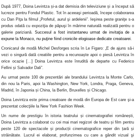
După 1977, Doina Levintza și-a dat demisia din televiziune și a început să
lucreze pentru Fondul Plastic. Tot în aceeaşi perioadă, începe colaborarea
cu Dan Piţa la filmul „Profetul, aurul şi ardelenii”. Ieşirea peste graniţe s-a
produs odată cu expoziţia de păpuşi în mărime naturală realizată pentru o
galerie pariziană.
Succesul a fost instantaneu urmat de invitaţia de a
expune la Monaco, nu puţine fiind cronicile elogioase dedicate creatoarei.
Cronicarul de modă Michel Desforges scria în Le Figaro: „E de ajuns să-i
vezi o singură dată creatiile pentru a recunoaște apoi o piesă Levintza în
orice ocazie […] Doina Levintza este înrudită de departe cu Federico
Fellini și Salvador Dali”.
Au urmat peste 100 de prezentări ale brandului Levintza la Monte Carlo,
din nou la Paris, apoi la Washington, New York, Londra, Praga, Geneva,
Madrid, în Japonia și China, la Berlin, Bruxelles și Chicago.
Doina Levintza este prima creatoare de modă din Europa de Est care şi-a
prezentat colecţiile la New York Fashion Week.
Un nume de prestigiu în istoria teatrului și cinematografiei românești,
Doina Levintza a colaborat cu cei mai mari regizori de teatru și film pentru
peste 120 de spectacole și producții cinematografice reper din țară și
străinătate. Lucrul ei elaborat, profunzimea cu care a gândit vizual şi