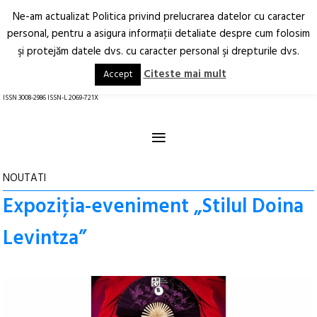
Ne-am actualizat Politica privind prelucrarea datelor cu caracter
Deschide
RO
EN
personal, pentru a asigura informaţii detaliate despre cum folosim
şi protejăm datele dvs. cu caracter personal şi drepturile dvs.
Arhitectură.
Oraș.
Societate.
Citeste mai mult
Accept
revistă online
ISSN 3008-2986 ISSN-L 2069-721X
≡
NOUTATI
Expoziţia-eveniment „Stilul Doina
Levintza”