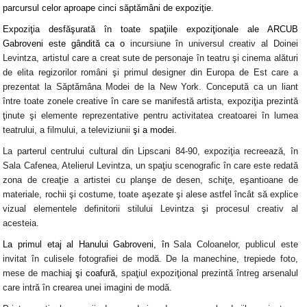
parcursul celor aproape cinci săptămâni de expoziţie.
Expoziţia
desfăşurată în toate spaţiile expoziţionale ale ARCUB
Gabroveni este gândită ca
o
incursiune în universul creativ al Doinei
Levintza
, artistul care a creat sute de personaje în teatru şi cinema alături
de elita regizorilor români şi
primul designer din Europa de Est care a
prezentat la Săptămâna Modei de la New York
. Concepută ca un liant
între toate zonele creative în care se manifestă artista, expoziţia prezintă
ţinute şi elemente reprezentative pentru activitatea creatoarei în lumea
teatrului, a filmului, a televiziunii
şi a modei.
La
parterul
centrului cultural din Lipscani 84-90, expoziţia recreează, în
Sala Cafenea
,
Atelierul Levintza
, un spaţiu scenografic în care este redată
zona de creaţie a artistei cu planşe de desen, schiţe, eşantioane de
materiale, rochii şi costume, toate aşezate şi alese astfel încât să explice
vizual elementele definitorii stilului Levintza şi procesul creativ al
acesteia.
La
primul etaj
al Hanului Gabroveni, în
Sala Coloanelor
, publicul este
invitat în
culisele fotografiei de modă.
De la manechine, trepiede foto,
mese de machiaj
şi coafură
, spaţiul expoziţional prezintă întreg arsenalul
care intră în crearea unei imagini de modă.