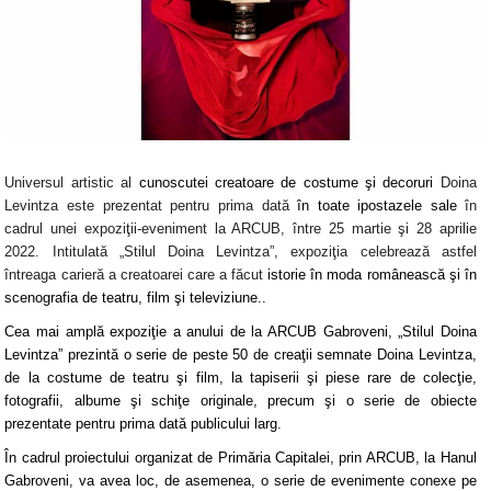
Universul artistic al
cunoscutei creatoare de costume şi decoruri
Doina
Levintza
este
prezentat pentru prima dată
în toate ipostazele sale
în
cadrul unei
expoziţii-eveniment
la
ARCUB
,
între 25 martie şi 28 aprilie
2022
. Intitulată
„Stilul Doina Levintza”,
expoziţia celebrează astfel
întreaga carieră a creatoarei care a făcut
istorie în moda românească şi în
scenografia de teatru, film şi televiziune..
Cea mai amplă expoziţie a anului de la ARCUB Gabroveni, „Stilul Doina
Levintza” prezintă
o serie de peste 50 de creaţii
semnate
Doina Levintza
,
de la
costume de teatru şi film
, la
tapiserii
şi
piese rare de colecţie
,
fotografii
,
albume
şi
schiţe originale
, precum şi o serie de
obiecte
prezentate pentru prima dată publicului larg
.
În cadrul proiectului organizat de Primăria Capitalei, prin ARCUB, la
Hanul
Gabroveni
, va avea loc, de asemenea,
o serie de evenimente conexe
pe