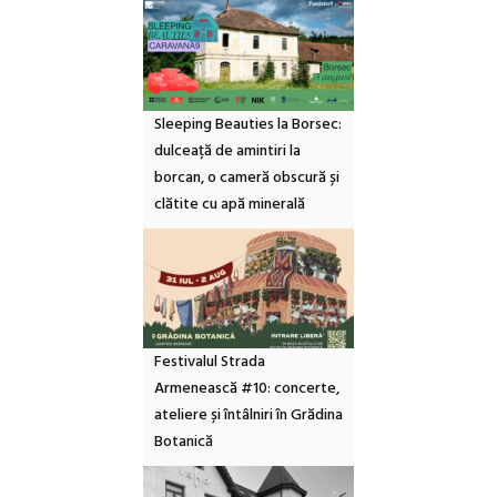
Sleeping Beauties la Borsec:
dulceață de amintiri la
borcan, o cameră obscură și
clătite cu apă minerală
Festivalul Strada
Armenească #10: concerte,
ateliere și întâlniri în Grădina
Botanică