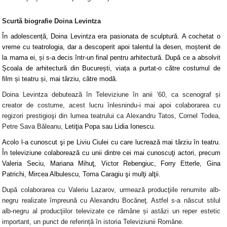
Scurtă biografie Doina Levintza
În adolescență, Doina Levintza era pasionata de sculptură. A cochetat o
vreme cu teatrologia, dar a descoperit apoi talentul la desen, moștenit de
la mama ei, și s-a decis într-un final pentru arhitectură. După ce a absolvit
Școala de arhitectură din București, viața a purtat-o către costumul de
film și teatru și, mai târziu, către modă.
Doina Levintza debutează în Televiziune în anii ‘60, ca scenograf și
creator de costume, acest lucru înlesnindu-i mai apoi colaborarea cu
regizori prestigioşi din lumea teatrului ca Alexandru Tatos, Cornel Todea,
Petre Sava Băleanu,
Letiţia Popa sau Lidia Ionescu.
Acolo l-a cunoscut şi pe Liviu Ciulei cu care lucrează mai târziu în teatru.
În televiziune colaborează cu unii dintre cei mai cunoscuţi actori, precum
Valeria Seciu, Mariana Mihuţ, Victor Rebengiuc, Forry Etterle, Gina
Patrichi, Mircea Albulescu, Toma Caragiu şi mulţi alţii.
După colaborarea cu Valeriu Lazarov, urmează producţiile renumite alb-
negru realizate împreună cu Alexandru Bocăneţ. Astfel s-a născut stilul
alb-negru al producţiilor televizate ce rămâne și astăzi un reper estetic
important, un punct de referință în istoria Televiziunii Române.