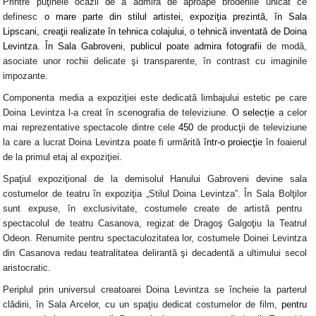
Printre puţinele ocazii de a admira de aproape broderiile unicat ce
definesc
o mare parte din stilul artistei, expoziţia prezintă, în
Sala
Lipscani
, creaţii realizate în
tehnica colajului, o tehnică inventată de Doina
Levintza
. În
Sala Gabroveni,
publicul poate admira
fotografii
de modă
,
asociate unor
rochii delicate şi transparente
, în contrast cu imaginile
impozante.
Componenta media
a expoziţiei este dedicată limbajului estetic pe care
Doina Levintza l-a creat în
scenografia de televiziune
.
O selecție
a celor
mai reprezentative spectacole dintre cele
450
de producţii de televiziune
la care a lucrat Doina Levintza poate fi urmărită
într-o proiecţie
în
foaierul
de la primul etaj
al expoziţiei.
Spaţiul expoziţional de la
demisolul Hanului Gabroveni
devine
sala
costumelor de teatru
în expoziţia „Stilul Doina Levintza”. În
Sala Bolţilor
sunt expuse, în exclusivitate,
costumele
create de artistă
pentru
spectacolul de teatru Casanova
,
regizat de Dragoş Galgoţiu
la
Teatrul
Odeon
. Renumite pentru spectaculozitatea lor, costumele Doinei Levintza
din Casanova redau teatralitatea delirantă şi decadentă a ultimului secol
aristocratic.
Periplul prin universul creatoarei Doina Levintza se încheie la
parterul
clădirii
, în
Sala Arcelor
, cu un
spaţiu dedicat costumelor de film,
pentru