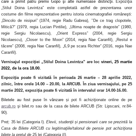
care a primit patru premii Gopo şi alte numeroase distincţii.
Expoziţia
„Stilul Doina Levintza” este completată astfel de prezentarea unor
costume din filme
reprezentative pentru istoria cinematografiei româneşti:
„Dincolo de nisipuri” (1974, regie Radu Gabrea)
,
’’De ce trag clopotele,
Mitică?” (1979, regia Lucian Pintilie)
,
„Ultima noapte de dragoste” (1980,
regie Sergiu Nicolaescu), „Orient Express” (2004, regie Sergiu
Nicolaescu), „Closer to the Moon” (2014, regia Nae Caranfil), „Restul e
tăcere” (2008, regia Nae Caranfil), „6,9 pe scara Richter” (2016, regia Nae
Caranfil).
Vernisajul expoziţiei „Stilul Doina Levintza”
are
loc
vineri, 25 martie
2022
, de la
ora 18.00
.
Expoziţia poate fi vizitată în perioada
26 martie – 28 aprilie 2022,
zilnic, între orele 14.00 – 20.00
, la ARCUB.
În ziua vernisajului
, pe
25
martie 2022
, expoziţia poate fi vizitată în intervalul orar
14.00-16.00
.
Biletele
au fost puse în vânzare
și pot fi achiziţionate online de pe
arcub.ro
şi bilet.ro sau de la casa de bilete ARCUB (Str. Lipscani, nr.84-
90).
Preț: 35 lei
(Categoria I).
Elevii, studenţii și pensionarii care se prezintă la
Casa de Bilete ARCUB cu legitimaţiile/talonul de pensie pot achiziţiona
bilete la preţul de
25 lei
(Categoria II).