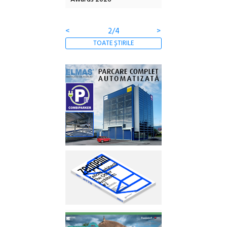
Gramatica libertății
<
2/4
>
TOATE ȘTIRILE