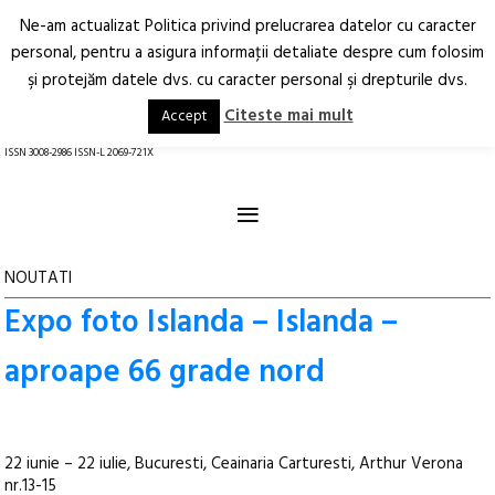
Ne-am actualizat Politica privind prelucrarea datelor cu caracter
Deschide
RO
EN
personal, pentru a asigura informaţii detaliate despre cum folosim
şi protejăm datele dvs. cu caracter personal şi drepturile dvs.
Arhitectură.
Oraș.
Societate.
Citeste mai mult
Accept
revistă online
ISSN 3008-2986 ISSN-L 2069-721X
≡
NOUTATI
Expo foto Islanda – Islanda –
aproape 66 grade nord
22 iunie – 22 iulie, Bucuresti, Ceainaria Carturesti, Arthur Verona
nr.13-15