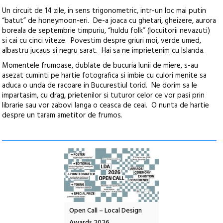
Un circuit de 14 zile, in sens trigonometric, intr-un loc mai putin
“batut” de honeymoon-eri. De-a joaca cu ghetari, gheizere, aurora
boreala de septembrie timpuriu, “huldu folk” (locuitorii nevazuti)
si cai cu cinci viteze. Povestim despre griuri moi, verde umed,
albastru jucaus si negru sarat. Hai sa ne imprietenim cu Islanda.
Momentele frumoase, dublate de bucuria lunii de miere, s-au
asezat cuminti pe hartie fotografica si imbie cu culori menite sa
aduca o unda de racoare in Bucurestiul torid. Ne dorim sa le
impartasim, cu drag, prietenilor si tuturor celor ce vor pasi prin
librarie sau vor zabovi langa o ceasca de ceai. O nunta de hartie
despre un taram ametitor de frumos.
nd: POELANDA – parc
Open Call – Local Design
Anuala de artă urba
e și co-creație
Awards 2026
Artown NOW #5: