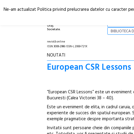
Ne-am actualizat Politica privind prelucrarea datelor cu caracter pe
Arhitectură.
NOI
Oraș.
Societate.
BIBLIOTECA D
revistă online
ISSN 3008-2986 ISSN-L 2069-721X
NOUTATI
European CSR Lessons
“European CSR Lessons” este un eveniment 
Bucuresti (Calea Victoriei 38 – 40).
Este un eveniment de elita, in cadrul caruia,
experiente de succes din spatiul european. S
exemple pragmatice despre importanta strateg
Invitatii sunt persoane cheie din companiile pa