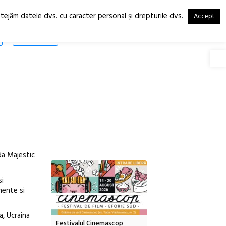
otejăm datele dvs. cu caracter personal şi drepturile dvs.
Accept
RO
EN
SHOP
Deschide
da Majestic
si
mente si
a, Ucraina
tă urbană
Festivalul Cinemascop
Sleeping Beauties la Bor