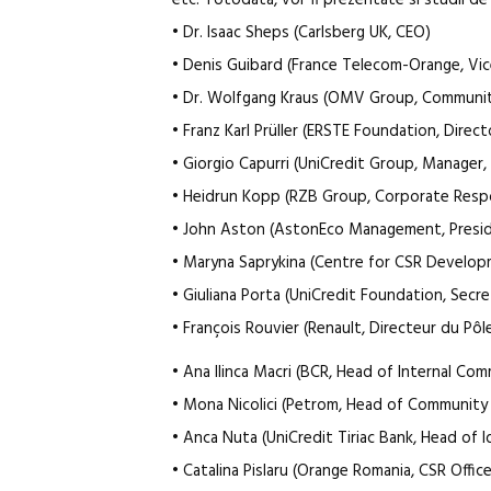
etc. Totodata, vor fi prezentate si studii de 
• Dr. Isaac Sheps (Carlsberg UK, CEO)
• Denis Guibard (France Telecom-Orange, Vi
• Dr. Wolfgang Kraus (OMV Group, Community
• Franz Karl Prüller (ERSTE Foundation, Dir
• Giorgio Capurri (UniCredit Group, Manager,
• Heidrun Kopp (RZB Group, Corporate Resp
• John Aston (AstonEco Management, Presi
• Maryna Saprykina (Centre for CSR Develop
• Giuliana Porta (UniCredit Foundation, Secre
• François Rouvier (Renault, Directeur du Pôl
• Ana Ilinca Macri (BCR, Head of Internal Co
• Mona Nicolici (Petrom, Head of Community R
• Anca Nuta (UniCredit Tiriac Bank, Head of
• Catalina Pislaru (Orange Romania, CSR Office