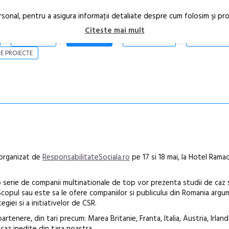
rsonal, pentru a asigura informaţii detaliate despre cum folosim şi pr
Citeste mai mult
ARTICOLE
STIRI
REVISTA PRINT
CONTACT
E PROIECTE
organizat de
ResponsabilitateSociala.ro
pe 17 si 18 mai, la Hotel Rama
 o serie de companii multinationale de top vor prezenta studii de caz 
copul sau este sa le ofere companiilor si publicului din Romania argu
iei si a initiativelor de CSR.
rtenere, din tari precum: Marea Britanie, Franta, Italia, Austria, Irland
Anuala de ar