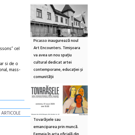
Picasso inaugurează noul
Art Encounters. Timișoara
essons” cel
va avea un nou spațiu
cultural dedicat artei
ar si de o
contemporane, educației și
onal, mass-
comunității
 ARTICOLE
Tovarășele sau
emanciparea prin muncă.
Femeia în arta oficială din