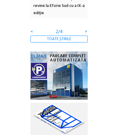
 #5:
revine la Eforie Sud cu a IX-a
dulceață de amintiri la
ertății
ediție
borcan, o cameră obscur
clătite cu apă minerală
<
2/4
>
TOATE ȘTIRILE