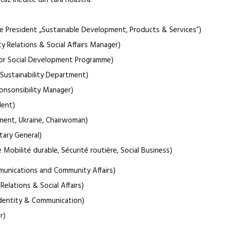
caz inedite din tara noastra.
Artown NOW
Gramatica lib
ce President „Sustainable Development, Products & Services”)
 Relations & Social Affairs Manager)
ector Social Development Programme)
 Sustainability Department)
onsonsibility Manager)
dent)
ment, Ukraine, Chairwoman)
tary General)
e Mobilité durable, Sécurité routière, Social Business)
mmunications and Community Affairs)
elations & Social Affairs)
 Identity & Communication)
r)