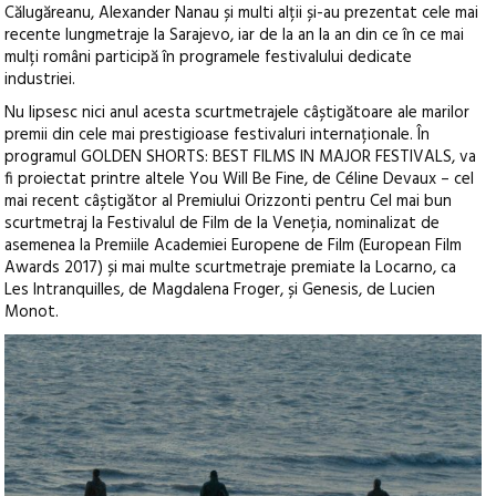
Călugăreanu, Alexander Nanau și multi alții și-au prezentat cele mai
recente lungmetraje la Sarajevo, iar de la an la an din ce în ce mai
mulți români participă în programele festivalului dedicate
industriei.
Nu lipsesc nici anul acesta scurtmetrajele câștigătoare ale marilor
premii din cele mai prestigioase festivaluri internaționale. În
programul GOLDEN SHORTS: BEST FILMS IN MAJOR FESTIVALS, va
fi proiectat printre altele You Will Be Fine, de Céline Devaux – cel
mai recent câștigător al Premiului Orizzonti pentru Cel mai bun
scurtmetraj la Festivalul de Film de la Veneția, nominalizat de
asemenea la Premiile Academiei Europene de Film (European Film
Awards 2017) și mai multe scurtmetraje premiate la Locarno, ca
Les Intranquilles, de Magdalena Froger, și Genesis, de Lucien
Monot.