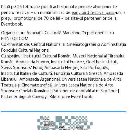
Până pe 26 februarie pot fi achiziționate primele abonamente
pentru festival – un număr limitat de
early bird festival pass
-uri, la
prețul promoțional de 70 de lei – pe site-ul partenerilor de la
Eventbook.
Organizatori: Asociația Culturală Manekino, în parteneriat cu
PRINTOR COM
Co-finanțat de: Centrul Național al Cinematografiei și Administrația
Fondului Cultural Național
Cu sprijinul: Institutul Cultural Român, Muzeul Național al Țăranului
Român, Ambasada Franței, Institutul Francez, Goethe-Institut,
Swiss Sponsors’ Fund, Ambasada Elveției, Fala Português,
Institutul Italian de Cultură, Fundația Culturală Greacă, Ambasada
Libanului, Ambasada Argentinei, Universitatea Națională de Artă
Teatrală și Cinematografică, Universitatea Națională de Arte
Sponsor: Cinelab România | Partener de ospitalitate: Sky Tour |
Partener digital: Canopy | Bilete prin: Eventbook