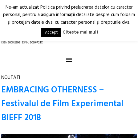
Ne-am actualizat Politica privind prelucrarea datelor cu caracter
Deschide
RO
EN
personal, pentru a asigura informaţii detaliate despre cum folosim
şi protejăm datele dvs. cu caracter personal şi drepturile dvs.
Arhitectură.
Oraș.
Societate.
Citeste mai mult
Accept
revistă online
ISSN 3008-2986 ISSN-L 2069-721X
≡
NOUTATI
EMBRACING OTHERNESS –
Festivalul de Film Experimental
BIEFF 2018