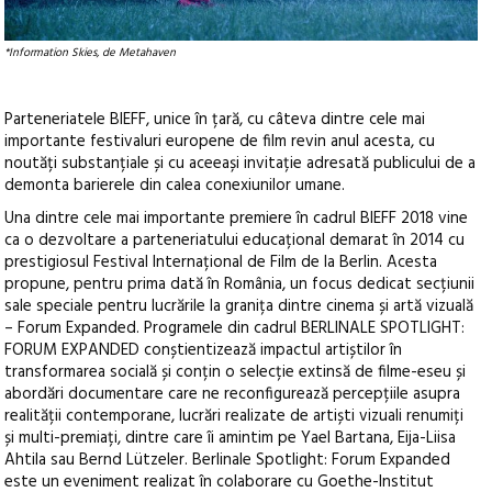
*Information Skies, de Metahaven
Parteneriatele BIEFF, unice în țară, cu câteva dintre cele mai
importante festivaluri europene de film revin anul acesta, cu
noutăți substanțiale și cu aceeași invitație adresată publicului de a
demonta barierele din calea conexiunilor umane.
Una dintre cele mai importante premiere în cadrul BIEFF 2018 vine
ca o dezvoltare a parteneriatului educațional demarat în 2014 cu
prestigiosul Festival Internațional de Film de la Berlin. Acesta
propune, pentru prima dată în România, un focus dedicat secțiunii
sale speciale pentru lucrările la granița dintre cinema și artă vizuală
– Forum Expanded. Programele din cadrul BERLINALE SPOTLIGHT:
FORUM EXPANDED conștientizează impactul artiștilor în
transformarea socială și conțin o selecție extinsă de filme-eseu și
abordări documentare care ne reconfigurează percepțiile asupra
realității contemporane, lucrări realizate de artiști vizuali renumiți
și multi-premiați, dintre care îi amintim pe Yael Bartana, Eija-Liisa
Ahtila sau Bernd Lützeler. Berlinale Spotlight: Forum Expanded
este un eveniment realizat în colaborare cu Goethe-Institut