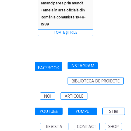
emanciparea prin muncă.
Femeia în arta oficială din
România comunistă 1948-
1989
TOATE ȘTIRILE
INSTAGRAM
FACEBOOK
BIBLIOTECA DE PROIECTE
NOI
ARTICOLE
YOUTUBE
YUMPU
STIRI
REVISTA
CONTACT
SHOP