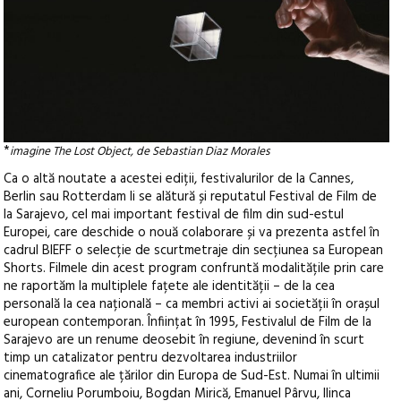
*
imagine
The Lost Object, de Sebastian Diaz Morales
Ca o altă noutate a acestei ediții, festivalurilor de la Cannes,
Berlin sau Rotterdam li se alătură și reputatul Festival de Film de
la Sarajevo, cel mai important festival de film din sud-estul
Europei, care deschide o nouă colaborare și va prezenta astfel în
cadrul BIEFF o selecție de scurtmetraje din secțiunea sa European
Shorts. Filmele din acest program confruntă modalitățile prin care
ne raportăm la multiplele fațete ale identității – de la cea
personală la cea națională – ca membri activi ai societății în orașul
european contemporan. Înființat în 1995, Festivalul de Film de la
Sarajevo are un renume deosebit în regiune, devenind în scurt
timp un catalizator pentru dezvoltarea industriilor
cinematografice ale țărilor din Europa de Sud-Est. Numai în ultimii
ani, Corneliu Porumboiu, Bogdan Mirică, Emanuel Pârvu, Ilinca