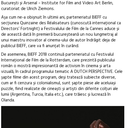
București și Arsenal – Institute for Film and Video Art Berlin,
curatoriat de Ulrich Ziemons.
Așa cum ne-a obișnuit în ultimii ani, parteneriatul BIEFF cu
secțiunea Quinzaine des Réalisateurs (cunoscută internațional ca
Directors’ Fortnight) a Festivalului de Film de la Cannes aduce și
de această dată în premieră bucureșteană un nou lungmetraj al
unui maestru inovator al cinema-ului de autor îndrăgit deja de
publicul BIEFF, care va fi anunțat în curând.
De asemenea, BIEFF 2018 continuă parteneriatul cu Festivalul
Internațional de Film de la Rotterdam, care prezintă publicului
român o mostră impresionantă de activism în cinema și arta
vizuală, în cadrul programului tematic A DUTCH PERSPECTIVE. Cele
șapte filme din acest program, deși tratează subiecte diverse,
cum ar fi cenzura și colonialismul, sunt șapte piese ale aceluiași
puzzle, fiind realizate de cineaști și artiști din diferite colțuri ale
lumii (Argentina, Turcia, Italia etc.), care trăiesc și lucrează în
Olanda.