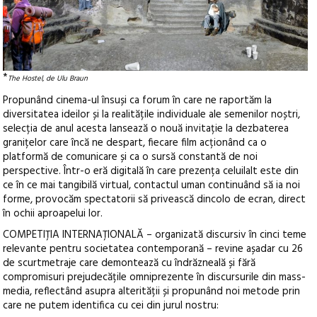
*
The Hostel, de Ulu Braun
Propunând cinema-ul însuși ca forum în care ne raportăm la
diversitatea ideilor și la realitățile individuale ale semenilor noștri,
selecția de anul acesta lansează o nouă invitație la dezbaterea
granițelor care încă ne despart, fiecare film acționând ca o
platformă de comunicare și ca o sursă constantă de noi
perspective. Într-o eră digitală în care prezența celuilalt este din
ce în ce mai tangibilă virtual, contactul uman continuând să ia noi
forme, provocăm spectatorii să privească dincolo de ecran, direct
în ochii aproapelui lor.
COMPETIȚIA INTERNAȚIONALĂ – organizată discursiv în cinci teme
relevante pentru societatea contemporană – revine așadar cu 26
de scurtmetraje care demontează cu îndrăzneală și fără
compromisuri prejudecățile omniprezente în discursurile din mass-
media, reflectând asupra alterității și propunând noi metode prin
care ne putem identifica cu cei din jurul nostru: