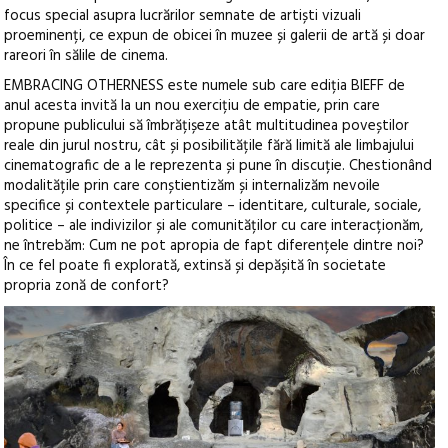
focus special asupra lucrărilor semnate de artiști vizuali
proeminenți, ce expun de obicei în muzee și galerii de artă și doar
rareori în sălile de cinema.
EMBRACING OTHERNESS este numele sub care ediția BIEFF de
anul acesta invită la un nou exercițiu de empatie, prin care
propune publicului să îmbrățișeze atât multitudinea poveștilor
reale din jurul nostru, cât și posibilitățile fără limită ale limbajului
cinematografic de a le reprezenta și pune în discuție. Chestionând
modalitățile prin care conștientizăm și internalizăm nevoile
specifice și contextele particulare – identitare, culturale, sociale,
politice – ale indivizilor și ale comunităților cu care interacționăm,
ne întrebăm: Cum ne pot apropia de fapt diferențele dintre noi?
În ce fel poate fi explorată, extinsă și depășită în societate
propria zonă de confort?