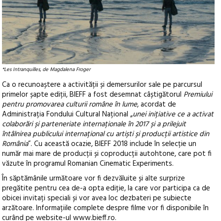
*Les Intranquilles, de Magdalena Froger
Ca o recunoaștere a activității și demersurilor sale pe parcursul
primelor șapte ediții, BIEFF a fost desemnat câștigătorul
Premiului
pentru promovarea culturii române în lume
, acordat de
Administrația Fondului Cultural Național „
unei inițiative ce a activat
colaborări și parteneriate internaționale în 2017 și a prilejuit
întâlnirea publicului internațional cu artiști și producții artistice din
România
”. Cu această ocazie, BIEFF 2018 include în selecție un
număr mai mare de producții și coproducții autohtone, care pot fi
văzute în programul Romanian Cinematic Experiments.
În săptămânile următoare vor fi dezvăluite și alte surprize
pregătite pentru cea de-a opta ediție, la care vor participa ca de
obicei invitați speciali și vor avea loc dezbateri pe subiecte
arzătoare. Informațiile complete despre filme vor fi disponibile în
curând pe website-ul www.bieff.ro.