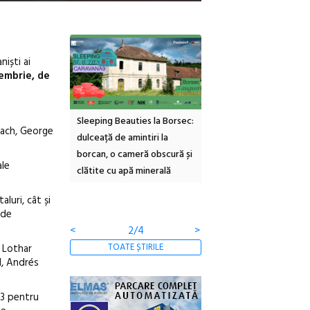
niști ai
iembrie, de
inemascop
Sleeping Beauties la Borsec:
Festivalul Strada
Bach, George
rie Sud cu a IX-a
dulceață de amintiri la
Armenească #10: concer
borcan, o cameră obscură și
ateliere și întâlniri în Gr
ale
clătite cu apă minerală
Botanică
luri, cât și
 de
<
2/4
>
TOATE ȘTIRILE
, Lothar
l, Andrés
 3 pentru