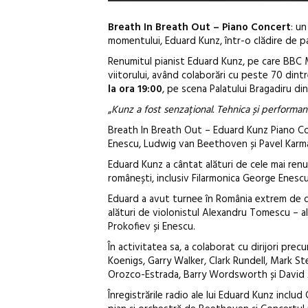
Breath In Breath Out – Piano Concert
: un
momentului, Eduard Kunz, într-o clădire de pa
Renumitul pianist Eduard Kunz, pe care BBC Mus
viitorului, având colaborări cu peste 70 dint
la ora 19:00
, pe scena Palatului Bragadiru din
„
Kunz a fost senzațional. Tehnica și performanț
Breath In Breath Out – Eduard Kunz Piano C
Enescu, Ludwig van Beethoven și Pavel Karm
Eduard Kunz a cântat alături de cele mai renu
românești, inclusiv Filarmonica George Enescu
Eduard a avut turnee în România extrem de des
alături de violonistul Alexandru Tomescu – ală
Prokofiev și Enescu.
În activitatea sa, a colaborat cu dirijori p
Koenigs, Garry Walker, Clark Rundell, Mark 
Orozco-Estrada, Barry Wordsworth și David
Înregistrările radio ale lui Eduard Kunz incl