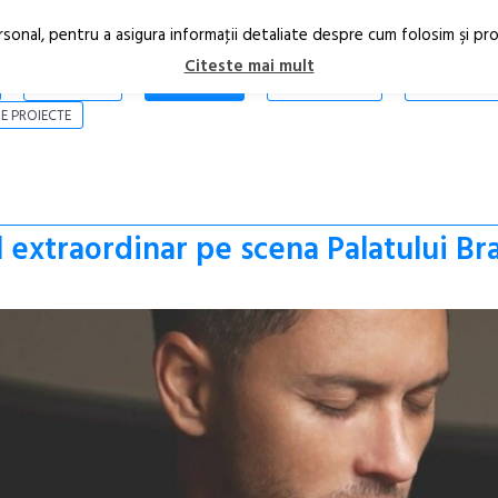
rsonal, pentru a asigura informaţii detaliate despre cum folosim şi pr
Citeste mai mult
ARTICOLE
STIRI
REVISTA PRINT
CONTACT
E PROIECTE
l extraordinar pe scena Palatului Br