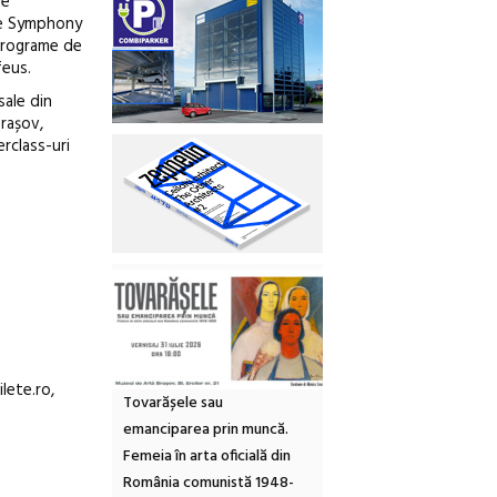
de
he Symphony
 programe de
feus.
sale din
rașov,
rclass-uri
ilete.ro,
Tovarășele sau
emanciparea prin muncă.
Femeia în arta oficială din
România comunistă 1948-