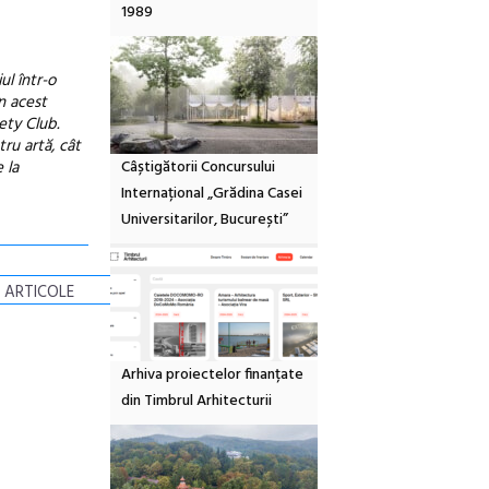
1989
ul într-o
în acest
ety Club.
tru artă, cât
Câștigătorii Concursului
 la
Internațional „Grădina Casei
Universitarilor, București”
 ARTICOLE
Arhiva proiectelor finanțate
din Timbrul Arhitecturii