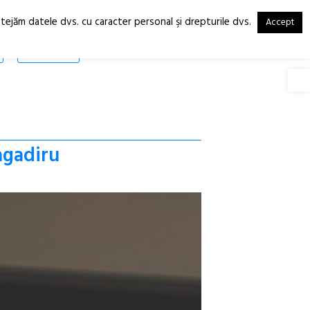
otejăm datele dvs. cu caracter personal şi drepturile dvs.
Accept
RO
EN
SHOP
Deschide
agadiru