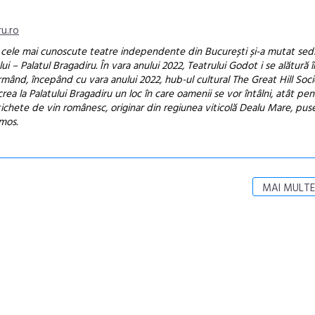
u.ro
e cele mai cunoscute teatre independente din București și-a mutat sedi
i – Palatul Bragadiru. În vara anului 2022, Teatrului Godot i se alătură 
rmând, începând cu vara anului 2022, hub-ul cultural The Great Hill Soci
 crea la Palatului Bragadiru un loc în care oamenii se vor întâlni, atât pen
ichete de vin românesc, originar din regiunea viticolă Dealu Mare, puse
umos.
MAI MULTE