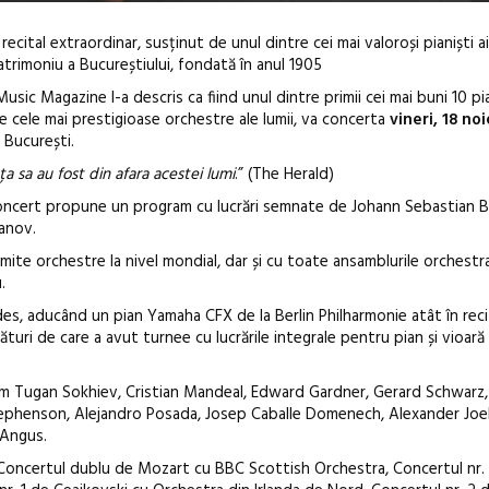
 recital extraordinar, susținut de unul dintre cei mai valoroși pianiști ai
trimoniu a Bucureștiului, fondată în anul 1905
ic Magazine l-a descris ca fiind unul dintre primii cei mai buni 10 pia
re cele mai prestigioase orchestre ale lumii, va concerta
vineri, 18 no
 București.
a sa au fost din afara acestei lumi
.” (The Herald)
Festivalul C
oncert propune un program cu lucrări semnate de Johann Sebastian 
revine la Efo
anov.
ediție
mite orchestre la nivel mondial, dar și cu toate ansamblurile orchestr
.
, aducând un pian Yamaha CFX de la Berlin Philharmonie atât în recita
turi de care a avut turnee cu lucrările integrale pentru pian și vioară
recum Tugan Sokhiev, Cristian Mandeal, Edward Gardner, Gerard Schwarz
Stephenson, Alejandro Posada, Josep Caballe Domenech, Alexander Joe
 Angus.
ud Concertul dublu de Mozart cu BBC Scottish Orchestra, Concertul nr.