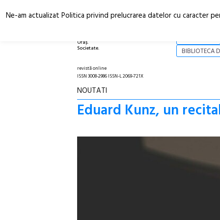
Ne-am actualizat Politica privind prelucrarea datelor cu caracter pe
Arhitectură.
NOI
Oraș.
Societate.
BIBLIOTECA D
revistă online
ISSN 3008-2986 ISSN-L 2069-721X
NOUTATI
Eduard Kunz, un recita