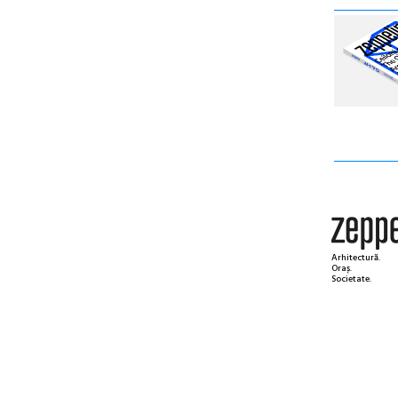
Arhitectură.
Oraș.
Societate.