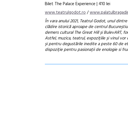
Bilet The Palace Experience | 410 lei
www.teatrulgodot.ro
/
www.palatulbragadir
În vara anului 2021, Teatrul Godot, unul dintr
clădire istorică aproape de centrul Bucureștiulu
demers cultural The Great Hill și BulevART, fo
Astfel, muzica, teatrul, expozițiile și vinul vor
și pentru degustările inedite a peste 60 de et
dispoziție pentru pasionații de enologie si fr