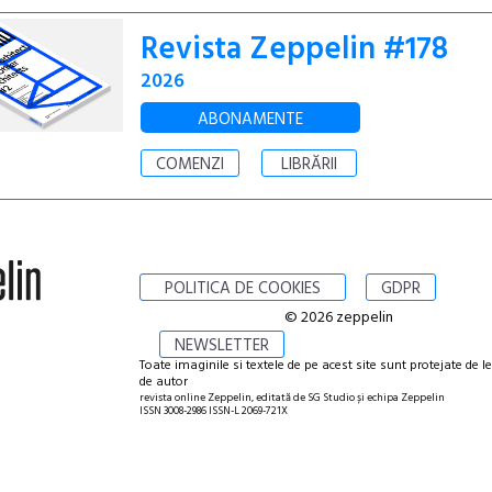
Revista Zeppelin #178
2026
ABONAMENTE
COMENZI
LIBRĂRII
POLITICA DE COOKIES
GDPR
© 2026 zeppelin
NEWSLETTER
Toate imaginile si textele de pe acest site sunt protejate de l
de autor
revista online Zeppelin, editată de SG Studio și echipa Zeppelin
ISSN 3008-2986 ISSN-L 2069-721X