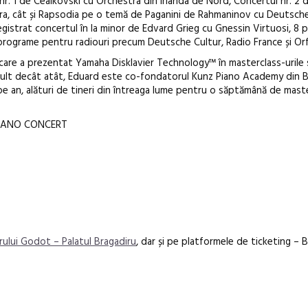
r. 1 de Ceaikovski cu Orchestra din Irlanda de Nord, Concertul nr. 2 
a, cât și Rapsodia pe o temă de Paganini de Rahmaninov cu Deutsc
istrat concertul în la minor de Edvard Grieg cu Gnessin Virtuosi, 8
 programe pentru radiouri precum Deutsche Cultur, Radio France și Or
 care a prezentat Yamaha Disklavier Technology™ în masterclass-urile 
 mult decât atât, Eduard este co-fondatorul Kunz Piano Academy din B
 an, alături de tineri din întreaga lume pentru o săptămână de maste
PIANO CONCERT
rului Godot – Palatul Bragadiru
, dar și pe platformele de ticketing – B