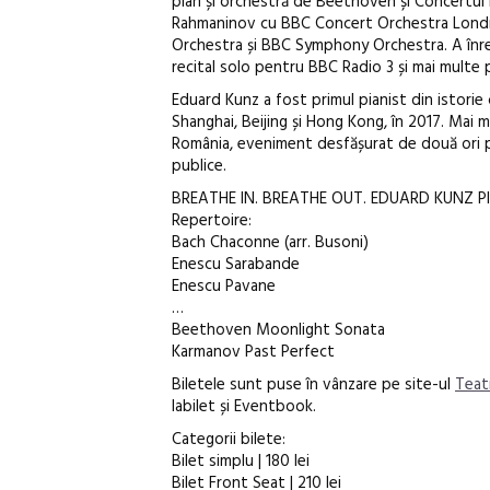
pian și orchestră de Beethoven și Concertul n
Rahmaninov cu BBC Concert Orchestra Londr
Orchestra și BBC Symphony Orchestra. A înreg
recital solo pentru BBC Radio 3 și mai multe
Eduard Kunz a fost primul pianist din istorie
Shanghai, Beijing și Hong Kong, în 2017. Mai
România, eveniment desfășurat de două ori pe
publice.
BREATHE IN. BREATHE OUT. EDUARD KUNZ 
Repertoire:
Bach Chaconne (arr. Busoni)
Enescu Sarabande
Enescu Pavane
…
Beethoven Moonlight Sonata
Karmanov Past Perfect
Biletele sunt puse în vânzare pe site-ul
Teat
Iabilet și Eventbook.
Categorii bilete:
Bilet simplu | 180 lei
Bilet Front Seat | 210 lei