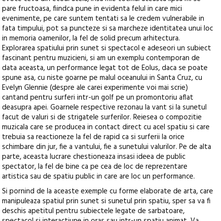
pare fructoasa, fiindca pune in evidenta felul in care mici
evenimente, pe care suntem tentati sa le credem vulnerabile in
fata timpului, pot sa puncteze si sa marcheze identitatea unui loc
in memoria oamenilor, la fel de solid precum arhitectura.
Explorarea spatiului prin sunet si spectacol e adeseori un subiect
fascinant pentru muzicieni, si am un exemplu contemporan de
data aceasta, un performance legat tot de Eolus, daca se poate
spune asa, cu niste goarne pe malul oceanului in Santa Cruz, cu
Evelyn Glennie (despre ale carei experimente voi mai scrie)
cantand pentru surferi intr-un golf pe un promontoriu aflat
deasupra apei. Goarnele respective rezonau la vant si la sunetul
facut de valuri si de strigatele surferilor. Reiesea o compozitie
muzicala care se producea in contact direct cu acel spatiu si care
trebuia sa reactioneze la fel de rapid ca si surferii la orice
schimbare din jur, fie a vantului, fie a sunetului valurilor. Pe de alta
parte, aceasta lucrare chestioneaza insasi ideea de public
spectator, la fel de bine ca pe cea de loc de reprezentare
artistica sau de spatiu public in care are loc un performance.
Si pornind de la aceaste exemple cu forme elaborate de arta, care
manipuleaza spatiul prin sunet si sunetul prin spatiu, sper sa va fi
deschis apetitul pentru subiectele legate de sarbatoare,