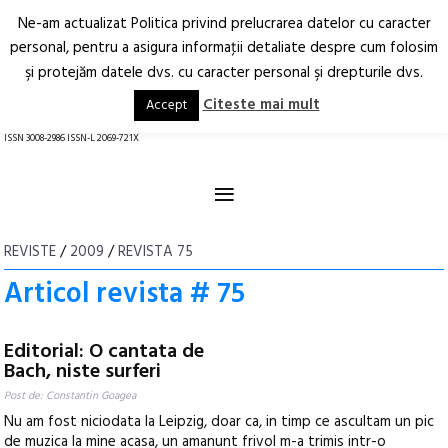
Ne-am actualizat Politica privind prelucrarea datelor cu caracter
Deschide
RO
EN
personal, pentru a asigura informaţii detaliate despre cum folosim
şi protejăm datele dvs. cu caracter personal şi drepturile dvs.
Arhitectură.
Oraș.
Societate.
Citeste mai mult
Accept
revistă online
ISSN 3008-2986 ISSN-L 2069-721X
≡
REVISTE
/
2009
/
REVISTA 75
Articol revista # 75
Editorial: O cantata de
Bach, niste surferi
Post de: Constantin Goagea
Nu am fost niciodata la Leipzig, doar ca, in timp ce ascultam un pic
de muzica la mine acasa, un amanunt frivol m-a trimis intr-o