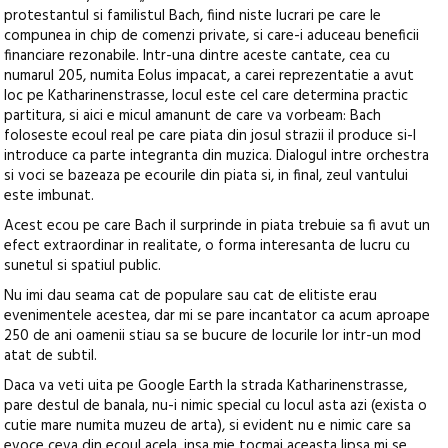
protestantul si familistul Bach, fiind niste lucrari pe care le
compunea in chip de comenzi private, si care-i aduceau beneficii
financiare rezonabile. Intr-una dintre aceste cantate, cea cu
numarul 205, numita Eolus impacat, a carei reprezentatie a avut
loc pe Katharinenstrasse, locul este cel care determina practic
partitura, si aici e micul amanunt de care va vorbeam: Bach
foloseste ecoul real pe care piata din josul strazii il produce si-l
introduce ca parte integranta din muzica. Dialogul intre orchestra
si voci se bazeaza pe ecourile din piata si, in final, zeul vantului
este imbunat.
Acest ecou pe care Bach il surprinde in piata trebuie sa fi avut un
efect extraordinar in realitate, o forma interesanta de lucru cu
sunetul si spatiul public.
Nu imi dau seama cat de populare sau cat de elitiste erau
evenimentele acestea, dar mi se pare incantator ca acum aproape
250 de ani oamenii stiau sa se bucure de locurile lor intr-un mod
atat de subtil.
Daca va veti uita pe Google Earth la strada Katharinenstrasse,
pare destul de banala, nu-i nimic special cu locul asta azi (exista o
cutie mare numita muzeu de arta), si evident nu e nimic care sa
evoce ceva din ecoul acela, insa mie tocmai aceasta lipsa mi se