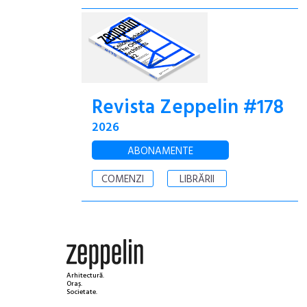
Revista Zeppelin #178
2026
ABONAMENTE
COMENZI
LIBRĂRII
Arhitectură.
Oraș.
Societate.