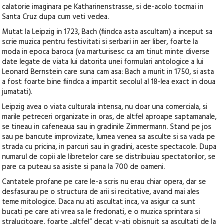
calatorie imaginara pe Katharinenstrasse, si de-acolo tocmai in
Santa Cruz dupa cum veti vedea.
Mutat la Leipzig in 1723, Bach (fiindca asta ascultam) a inceput sa
scrie muzica pentru festivitati si serbari in aer liber, foarte la
moda in epoca baroca (va marturisesc ca am tinut minte diverse
date legate de viata lui datorita unei formulari antologice a lui
Leonard Bernstein care suna cam asa: Bach a murit in 1750, si asta
a fost foarte bine fiindca a impartit secolul al 18-lea exact in doua
jumatati).
Leipzig avea o viata culturala intensa, nu doar una comerciala, si
marile petreceri organizate in oras, de altfel aproape saptamanale,
se tineau in cafeneaua sau in gradinile Zimmermann. Stand pe jos
sau pe bancute improvizate, lumea venea sa asculte si sa vada pe
strada cu pricina, in parcuri sau in gradini, aceste spectacole. Dupa
numarul de copii ale libretelor care se distribuiau spectatorilor, se
pare ca puteau sa asiste si pana la 700 de oameni.
Cantatele profane pe care le-a scris nu erau chiar opera, dar se
desfasurau pe o structura de arii si recitative, avand mai ales
teme mitologice. Daca nu ati ascultat inca, va asigur ca sunt
bucati pe care ati vrea sa le fredonati, e o muzica sprintara si
stralucitoare, foarte „altfel” decat v-ati obisnuit sa ascultati de la