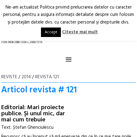
Ne-am actualizat Politica privind prelucrarea datelor cu caracter
Deschide
RO
EN
personal, pentru a asigura informaţii detaliate despre cum folosim
şi protejăm datele dvs. cu caracter personal şi drepturile dvs.
Arhitectură.
Oraș.
Societate.
Citeste mai mult
Accept
revistă online
ISSN 3008-2986 ISSN-L 2069-721X
≡
REVISTE
/
2014
/
REVISTA 121
Articol revista # 121
Editorial: Mari proiecte
publice. Și unul mic, dar
mai cum trebuie
Text: Ștefan Ghenciulescu
Recunosc că au început să mă enerveze din ce în ce mai tare noile