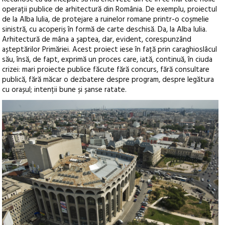
operații publice de arhitectură din România. De exemplu, proiectul
de la Alba Iulia, de protejare a ruinelor romane printr-o coșmelie
sinistră, cu acoperiș în formă de carte deschisă. Da, la Alba Iulia.
Arhitectură de mâna a șaptea, dar, evident, corespunzând
așteptărilor Primăriei. Acest proiect iese în față prin caraghioslâcul
său, însă, de fapt, exprimă un proces care, iată, continuă, în ciuda
crizei: mari proiecte publice făcute fără concurs, fără consultare
publică, fără măcar o dezbatere despre program, despre legătura
cu orașul; intenții bune și șanse ratate.