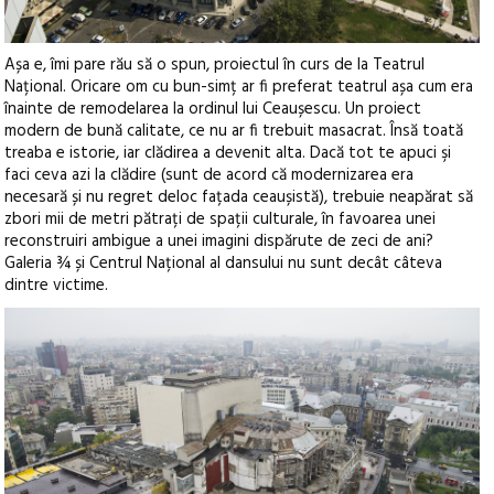
Așa e, îmi pare rău să o spun, proiectul în curs de la Teatrul
Național. Oricare om cu bun-simț ar fi preferat teatrul așa cum era
înainte de remodelarea la ordinul lui Ceaușescu. Un proiect
modern de bună calitate, ce nu ar fi trebuit masacrat. Însă toată
treaba e istorie, iar clădirea a devenit alta. Dacă tot te apuci şi
faci ceva azi la clădire (sunt de acord că modernizarea era
necesară și nu regret deloc fațada ceaușistă), trebuie neapărat să
zbori mii de metri pătrați de spații culturale, în favoarea unei
reconstruiri ambigue a unei imagini dispărute de zeci de ani?
Galeria ¾ și Centrul Național al dansului nu sunt decât câteva
dintre victime.