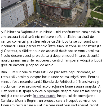
Și Biblioteca Națională e un hibrid – nici confruntare curajoasă cu
arhitectura totalitară, nici refacere soft; o clădire cu alură de
centru comercial și a cărei relație cu Dâmbovița se consumă prin
intermediul unui parter tehnic. Între timp, în zonă se construiește
și Opereta, o clădire nouă de această dată; poate vom vorbi mai
încolo despre acest proiect, ca și despre modul în care, datorită
noului primar, mașinile recuceresc centrul Timișoarei –după o luptă
grea cu oamenii și copacii de acolo.
Bun. Cum suntem cu toții sătui de plânsete neputincioase, ar
trebui să vorbim și despre locuri unde se mai mișcă ceva. Pentru
mine, a fost reconfortantă Bienala de Arhitectură Transilvania și
modul cum s-au promovat acolo acțiunile bune asupra orașului. A
luat premiu la spații publice o operație despre care am mai scris și
noi și la care revenim
în acest număr
: începutul de amenajare a
Canalului Morii la Reghin, un proiect care a început cu visuri de
tineri arhitecți și care a luat naștere printr-un parteneriat fericit