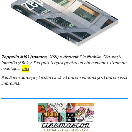
Zeppelin #163 (toamna, 2021)
e disponibil în librăriile Cărturești,
Inmedio și Relay.
Sau puteți opta pentru un abonament extrem de
avantajos,
aici
.
Râmânem aproape, lucrăm ca să vă putem informa și să putem visa
împreună.