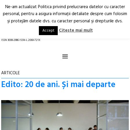
Ne-am actualizat Politica privind prelucrarea datelor cu caracter
Deschide
RO
EN
personal, pentru a asigura informaţii detaliate despre cum folosim
şi protejăm datele dvs. cu caracter personal şi drepturile dvs.
Arhitectură.
Oraș.
Societate.
Citeste mai mult
Accept
revistă online
ISSN 3008-2986 ISSN-L 2069-721X
≡
ARTICOLE
Edito: 20 de ani. Și mai departe