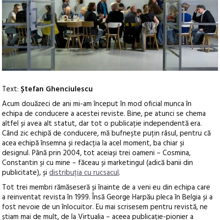
Text:
Ștefan Ghenciulescu
Acum douăzeci de ani mi-am început în mod oficial munca în
echipa de conducere a acestei reviste. Bine, pe atunci se chema
altfel și avea alt statut, dar tot o publicație independentă era.
Când zic echipă de conducere, mă bufnește puțin râsul, pentru că
acea echipă însemna și redacția la acel moment, ba chiar și
designul. Până prin 2004, tot aceiași trei oameni – Cosmina,
Constantin și cu mine – făceau și marketingul (adică banii din
publicitate), și
distribuția cu rucsacul
.
Tot trei membri rămăseseră și înainte de a veni eu din echipa care
a reinventat revista în 1999. Însă George Harpău pleca în Belgia și a
fost nevoie de un înlocuitor. Eu mai scrisesem pentru revistă, ne
știam mai de mult, de la Virtualia – aceea publicație-pionier a