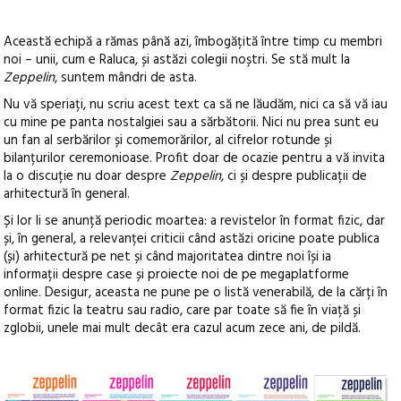
Această echipă a rămas până azi, îmbogățită între timp cu membri
noi – unii, cum e Raluca, și astăzi colegii noștri. Se stă mult la
Zeppelin
, suntem mândri de asta.
Nu vă speriați, nu scriu acest text ca să ne lăudăm, nici ca să vă iau
cu mine pe panta nostalgiei sau a sărbătorii. Nici nu prea sunt eu
un fan al serbărilor și comemorărilor, al cifrelor rotunde și
bilanțurilor ceremonioase. Profit doar de ocazie pentru a vă invita
la o discuție nu doar despre
Zeppelin
, ci și despre publicații de
arhitectură în general.
Și lor li se anunță periodic moartea: a revistelor în format fizic, dar
și, în general, a relevanței criticii când astăzi oricine poate publica
(și) arhitectură pe net și când majoritatea dintre noi își ia
informații despre case și proiecte noi de pe megaplatforme
online. Desigur, aceasta ne pune pe o listă venerabilă, de la cărți în
format fizic la teatru sau radio, care par toate să fie în viață și
zglobii, unele mai mult decât era cazul acum zece ani, de pildă.