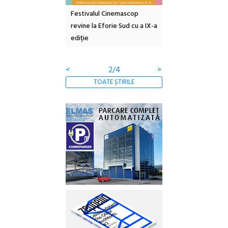
e artă urbană
Festivalul Cinemascop
Sleeping Beauties l
 NOW #5:
revine la Eforie Sud cu a IX-a
dulceață de amintiri
a libertății
ediție
borcan, o cameră ob
clătite cu apă miner
<
2/4
>
TOATE ȘTIRILE