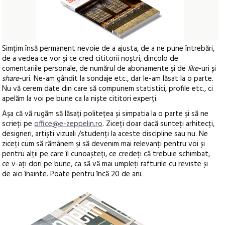
Simțim însă permanent nevoie de a ajusta, de a ne pune întrebări,
de a vedea ce vor și ce cred cititorii noștri, dincolo de
comentariile personale, de numărul de abonamente și de
like
-uri și
share
-uri. Ne-am gândit la sondaje etc., dar le-am lăsat la o parte.
Nu vă cerem date din care să compunem statistici, profile etc., ci
apelăm la voi pe bune ca la niște cititori experți.
Așa că vă rugăm să lăsați politețea și simpatia la o parte și să ne
scrieți pe
office@e-zeppelin.ro
. Ziceți doar dacă sunteți arhitecți,
designeri, artiști vizuali /studenți la aceste discipline sau nu. Ne
ziceți cum să rămânem și să devenim mai relevanți pentru voi și
pentru alții pe care îi cunoașteți, ce credeți că trebuie schimbat,
ce v-ați dori pe bune, ca să vă mai umpleți rafturile cu reviste și
de aici înainte. Poate pentru încă 20 de ani.