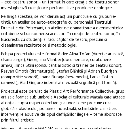
– eco-teatru sonor – un format în care creația de teatru sonor
investighează cu mijloace performative probleme ecologice.
Pe lângă acestea, se vor derula acțiuni punctuale cu grupurile-
țintă: un atelier de auto-etnografie cu personalul Teatrului
Dramatic din Petroșani, un atelier de dramatizare a evenimentelor
cotidiene și transpunerea acestora în creații de teatru sonor, în
București, cu studenți ai facultăților de teatru, precum și
diseminarea rezultatelor și metodologiei.
Echipa proiectului este formată din: Alina Tofan (direcție artistică,
dramaturgie), Georgiana Vlahbei (documentare, curatoriere
arhivă), Ilinca Stihi (consultant artistic și trainer de teatru sonor),
Răzvan Omotă (dramaturgie), Ștefan Blănică și Adrian Budrițan
(compoziție sonoră), Ioana Buraga (new media), Larisa Tofan
(arhivist), Vlad Grigore (identitate vizuală și grafică platformă).
Proiectul este derulat de Plastic Art Performance Collective, grup
artistic format sub umbrela Asociației culturale Macaia care atrage
atenția asupra risipei colective și a unor teme precum: criza
globală a plasticului, poluarea industrială, schimbările climatice,
intervențiile abuzive de tipul defrișărilor ilegale – teme abordate
prin filtrul artistic.