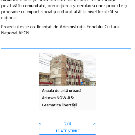
Misiunea Asociației MACAIA este de a aduce o contribuție
pozitivă în comunitate, prin inițierea și derularea unor proiecte și
programe cu impact social și cultural, atât la nivel local,cât și
național.
Proiectul este co-finanțat de Administrația Fondului Cultural
Național AFCN.
l – Local Design
Anuala de artă urbană
Festivalul Cinemas
 2026
Artown NOW #5:
revine la Eforie Sud 
Gramatica libertății
ediție
<
2/4
>
TOATE ȘTIRILE