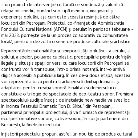
– un proiect de intervenție culturală ce sondează și valorifică
relația om-mediu, punând sub lupă memoria, imaginarul și
experiența poluării, așa cum este aceasta resimțită de către
locuitori din Petroșani. Proiectul, co-finanțat de Administrația
Fondului Cultural Național (AFCN) și derulat în perioada februarie –
mai 2023, pornește de la un proces colaborativ cu comunitatea
locală, pentru a dezvolta o serie de produse culturale și artistice.
Reprezentările materialității și temporalității poluării – a aerului, a
solului, a apelor, poluarea cu plastic, preocupările pentru defrișări
ilegale și situația spațiilor verzi cu care locuitorii din Petroșani se
confruntă vor fi transpuse, într-o primă instanță, într-o arhivă
digitală accesibilă publicului larg. În cea de-a doua etapă, acestea
vor reprezenta baza pentru traducerea în limbaj dramatic și
adaptarea pentru creația sonoră. Finalitatea demersului o
constituie o trilogie de spectacole de eco-teatru sonor. Premiera
spectacolului-audiție însoțit de instalație new media va avea loc
în incinta Teatrului Dramatic ”Ion D. Sîrbu” din Petroșani,
partenerul principal al proiectului, și va fi urmată de reprezentații
eco-performative sonore, cu live-sound, în spații partenere din
București, la finele proiectului.
Ințiatorii proiectului propun, astfel, un nou tip de produs cultural