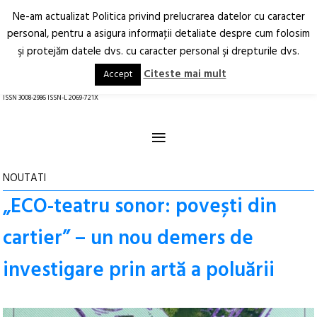
Ne-am actualizat Politica privind prelucrarea datelor cu caracter
Deschide
RO
EN
personal, pentru a asigura informaţii detaliate despre cum folosim
şi protejăm datele dvs. cu caracter personal şi drepturile dvs.
Arhitectură.
Oraș.
Societate.
Citeste mai mult
Accept
revistă online
ISSN 3008-2986 ISSN-L 2069-721X
≡
NOUTATI
„ECO-teatru sonor: povești din
cartier” – un nou demers de
investigare prin artă a poluării