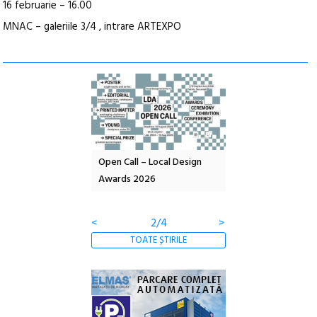
16 februarie – 16.00
MNAC – galeriile 3/4 , intrare ARTEXPO
nd: POELANDA – parc
Open Call – Local Design
Anuala de artă urba
e și co-creație
Awards 2026
Artown NOW #5:
Gramatica libertății
<
2/4
>
TOATE ȘTIRILE