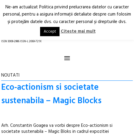
Ne-am actualizat Politica privind prelucrarea datelor cu caracter
Deschide
RO
EN
personal, pentru a asigura informaţii detaliate despre cum folosim
şi protejăm datele dvs. cu caracter personal şi drepturile dvs.
Arhitectură.
Oraș.
Societate.
Citeste mai mult
Accept
revistă online
ISSN 3008-2986 ISSN-L 2069-721X
≡
NOUTATI
Eco-actionism si societate
sustenabila – Magic Blocks
Arh. Constantin Goagea va vorbi despre Eco-actionism si
societate sustenabila – Magic Bloks in cadrul expozitiei