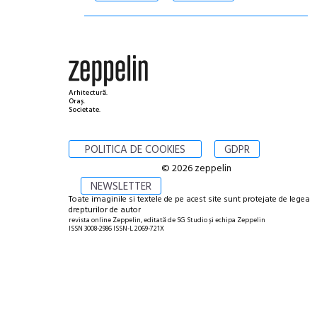
Arhitectură.
Oraș.
Societate.
POLITICA DE COOKIES
GDPR
© 2026 zeppelin
NEWSLETTER
Toate imaginile si textele de pe acest site sunt protejate de legea
drepturilor de autor
revista online Zeppelin, editată de SG Studio și echipa Zeppelin
ISSN 3008-2986 ISSN-L 2069-721X