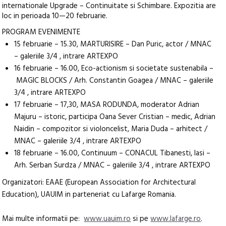
internationale Upgrade – Continuitate si Schimbare. Expozitia are
loc in perioada 10—20 februarie.
PROGRAM EVENIMENTE
15 februarie – 15.30, MARTURISIRE – Dan Puric, actor / MNAC
– galeriile 3/4 , intrare ARTEXPO
16 februarie – 16.00, Eco-actionism si societate sustenabila –
MAGIC BLOCKS / Arh. Constantin Goagea / MNAC – galeriile
3/4 , intrare ARTEXPO
17 februarie – 17,30, MASA RODUNDA, moderator Adrian
Majuru – istoric, participa Oana Sever Cristian – medic, Adrian
Naidin – compozitor si violoncelist, Maria Duda – arhitect /
MNAC – galeriile 3/4 , intrare ARTEXPO
18 februarie – 16.00, Continuum – CONACUL Tibanesti, Iasi –
Arh. Serban Surdza / MNAC – galeriile 3/4 , intrare ARTEXPO
Organizatori: EAAE (European Association for Architectural
Education), UAUIM in parteneriat cu Lafarge Romania.
Mai multe informatii pe:
www.uauim.ro
si pe
www.lafarge.ro
.